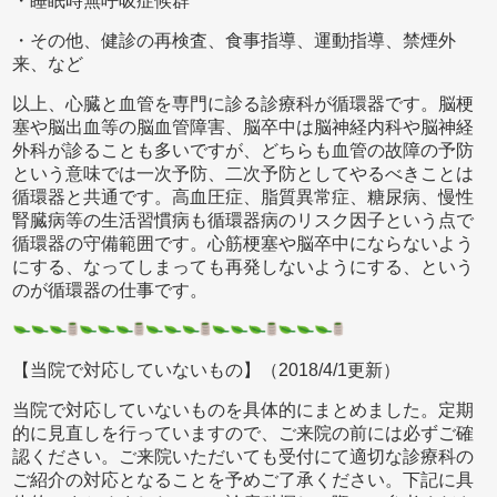
・睡眠時無呼吸症候群
・その他、健診の再検査、食事指導、運動指導、禁煙外
来、など
以上、心臓と血管を専門に診る診療科が循環器です。脳梗
塞や脳出血等の脳血管障害、脳卒中は脳神経内科や脳神経
外科が診ることも多いですが、どちらも血管の故障の予防
という意味では一次予防、二次予防としてやるべきことは
循環器と共通です。高血圧症、脂質異常症、糖尿病、慢性
腎臓病等の生活習慣病も循環器病のリスク因子という点で
循環器の守備範囲です。心筋梗塞や脳卒中にならないよう
にする、なってしまっても再発しないようにする、という
のが循環器の仕事です。
【当院で対応していないもの】（2018/4/1更新）
当院で対応していないものを具体的にまとめました。定期
的に見直しを行っていますので、ご来院の前には必ずご確
認ください。ご来院いただいても受付にて適切な診療科の
ご紹介の対応となることを予めご了承ください。下記に具