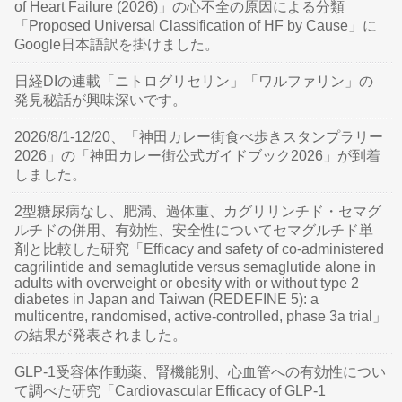
of Heart Failure (2026)」の心不全の原因による分類
「Proposed Universal Classification of HF by Cause」に
Google日本語訳を掛けました。
日経DIの連載「ニトログリセリン」「ワルファリン」の
発見秘話が興味深いです。
2026/8/1-12/20、「神田カレー街食べ歩きスタンプラリー
2026」の「神田カレー街公式ガイドブック2026」が到着
しました。
2型糖尿病なし、肥満、過体重、カグリリンチド・セマグ
ルチドの併用、有効性、安全性についてセマグルチド単
剤と比較した研究「Efficacy and safety of co-administered
cagrilintide and semaglutide versus semaglutide alone in
adults with overweight or obesity with or without type 2
diabetes in Japan and Taiwan (REDEFINE 5): a
multicentre, randomised, active-controlled, phase 3a trial」
の結果が発表されました。
GLP-1受容体作動薬、腎機能別、心血管への有効性につい
て調べた研究「Cardiovascular Efficacy of GLP-1