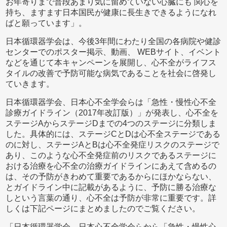
お年寄りまで普段あまり気に留めていない心臓にも 関心を
持ち、ますます日本国民が健康に長生きできるようになれ
ばと願っています」。
日本循環器学会は、今後3年間にわたり全国の各病院や健診
センターでのポスター掲示、動画、 WEBサイト、イベント
などを通じて本キャンペーンを展開し、心不全がライフス
タイルの改善で予防可能な病気であることを社会に啓発し
ていきます。
日本循環器学会、日本心不全学会らは「急性・慢性心不全
診療ガイドライン（2017年改訂版）」が発表し、心不全を
ステージAからステージDまでの4つのステージに分類しま
した。具体的には、ステージCとDは心不全ステージである
のに対し、ステージAとBは心不全発症リスクのステージで
あり、このような心不全発症前のリスクであるステージに
おける治療を心不全の治療ガイドラインにあえて含めるの
は、その予防がきわめて重要であるからにほかならない、
とガイドライン中に記載があるように、予防に勝る治療な
しという言葉の通り、心不全は予防が非常に重要です。詳
しくは下記ページにまとめましたのでご覧ください。
「日本循環器学会、日本心不全学会らから「急性・慢性心