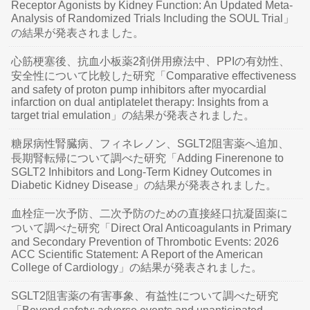
Receptor Agonists by Kidney Function: An Updated Meta-
Analysis of Randomized Trials Including the SOUL Trial」
の結果が発表されました。
心筋梗塞後、抗血小板薬2剤併用療法中、PPIの有効性、
安全性について比較した研究「Comparative effectiveness
and safety of proton pump inhibitors after myocardial
infarction on dual antiplatelet therapy: Insights from a
target trial emulation」の結果が発表されました。
糖尿病性腎臓病、フィネレノン、SGLT2阻害薬へ追加、
長期腎転帰について調べた研究「Adding Finerenone to
SGLT2 Inhibitors and Long-Term Kidney Outcomes in
Diabetic Kidney Disease」の結果が発表されました。
血栓症一次予防、二次予防のための直接経口抗凝固薬に
ついて調べた研究「Direct Oral Anticoagulants in Primary
and Secondary Prevention of Thrombotic Events: 2026
ACC Scientific Statement: A Report of the American
College of Cardiology」の結果が発表されました。
SGLT2阻害薬の有害事象、有益性について調べた研究