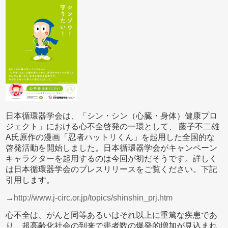
日本循環器学会は、「シン・シン（心臓・身体）健康プロ
ジェクト」における心不全啓発の一環として、 藤子不二雄
A氏原作の漫画「忍者ハットリくん」を起用した全国的な
啓発活動を開始しました。日本循環器学会がキャンペーン
キャラクターを起用するのは今回が初だそうです。詳しく
は日本循環器学会のプレスリリースをご覧ください。下記
引用します。
→
http://www.j-circ.or.jp/topics/shinshin_prj.htm
心不全は、がんと同等あるいはそれ以上に重篤な疾患であ
り、超高齢化社会の到来で患者数の爆発的増加が見込まれ