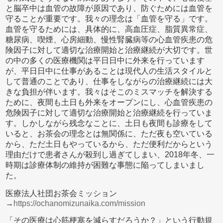
と脳卒中は血管の故障が原因であり、防ぐためには血管を
守ることが重要です。我々の理念は「血管を守る」です。
血管を守るためには、具体的に、高血圧症、脂質異常症、
糖尿病、喫煙、心房細動、慢性腎臓病等の心血管疾患の危
険因子に対して適切な治療開始と治療継続が大切です。世
の中の多くの医療機関は平日日中に外来を行っています
が、平日日中に仕事があることは現代人の生活スタイルと
して普通のことであり、仕事をしながらの治療継続には大
きな負担が伴います。我々はそこのミスマッチを解決する
ために、夜間も土日も外来をオープンにし、心血管疾患の
危険因子に対して適切な治療開始と治療継続を行っていま
す。しかしながら残念なことに、土日も夜間も診療をして
いると、お茶会の理念とは無関係に、ただ夜も空いている
から、ただ土日もやっているから、ただ便利だからという
理由だけで患者さんが殺到し過ぎてしまい、2018年冬、一
時期は診療体制の維持が困難な事態に陥ってしまいまし
た。
医療法人社団お茶会ミッション
→
https://ochanomizunaika.com/mission
「その医療は心筋梗塞を減らすだろうか？」という行動規