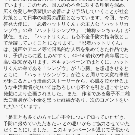
ています。このため、国民の心不全に対する理解を深め、
広く啓発し生活習慣の改善により予防していくことが社会
対策として日本の喫緊の課題となっています。今回、その
啓発大使に、「忍者ハットリくん」の主人公「ハットリカ
ンゾウ」の弟「ハットリシンゾウ」 （通称シンちゃん）が
就任。また、「ハットリくん」も心不全予防の指南役とし
て活躍していくこと になります。『忍者ハットリくん』
は、漫画やアニメ等で国民的な人気を集めてきた作品であ
り、子供たちに親 しみやすく、40~50歳代の中高年層にも
高い認知があります。本キャンペーンではとくに、ハット
リくんの弟である「シンゾウ」が「心臓」を想起させると
ともに、「ハットリシンゾウ」が泣くと周りで大変な事態
が起こるという漫画のストーリーから、心臓を泣かせるよ
うな生活習慣がひいては恐ろしい心不全を引き起こすとの
発想により企画されました。 また、作者である藤子不二雄
氏ご自身が心不全を患った経緯があり、次のコメントをい
ただい ています。
「是非とも多くの方々に心不全について知っていただき、
予防に努めていただきたい との思いからご協力させていた
だくことにしました。 このキャンペーンを通じて子供から