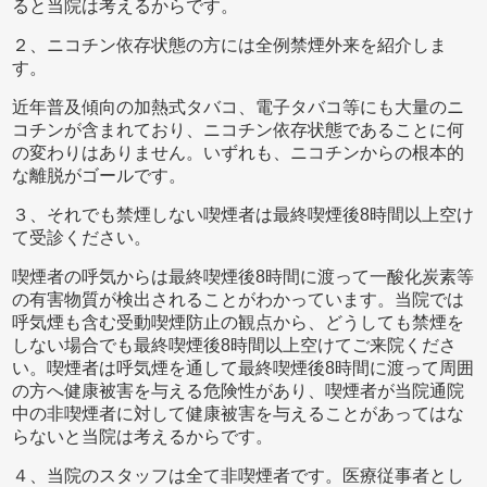
ると当院は考えるからです。
２、ニコチン依存状態の方には全例禁煙外来を紹介しま
す。
近年普及傾向の加熱式タバコ、電子タバコ等にも大量のニ
コチンが含まれており、ニコチン依存状態であることに何
の変わりはありません。いずれも、ニコチンからの根本的
な離脱がゴールです。
３、それでも禁煙しない喫煙者は最終喫煙後8時間以上空け
て受診ください。
喫煙者の呼気からは最終喫煙後8時間に渡って一酸化炭素等
の有害物質が検出されることがわかっています。当院では
呼気煙も含む受動喫煙防止の観点から、どうしても禁煙を
しない場合でも最終喫煙後8時間以上空けてご来院くださ
い。喫煙者は呼気煙を通して最終喫煙後8時間に渡って周囲
の方へ健康被害を与える危険性があり、喫煙者が当院通院
中の非喫煙者に対して健康被害を与えることがあってはな
らないと当院は考えるからです。
４、当院のスタッフは全て非喫煙者です。医療従事者とし