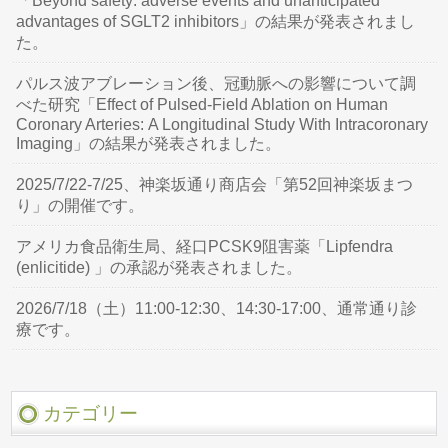
「Beyond safety: adverse events and unanticipated
advantages of SGLT2 inhibitors」の結果が発表されまし
た。
パルス波アブレーション後、冠動脈への影響について調
べた研究「Effect of Pulsed-Field Ablation on Human
Coronary Arteries: A Longitudinal Study With Intracoronary
Imaging」の結果が発表されました。
2025/7/22-7/25、神楽坂通り商店会「第52回神楽坂まつ
り」の開催です。
アメリカ食品衛生局、経口PCSK9阻害薬「Lipfendra
(enlicitide) 」の承認が発表されました。
2026/7/18（土）11:00-12:30、14:30-17:00、通常通り診
療です。
カテゴリー