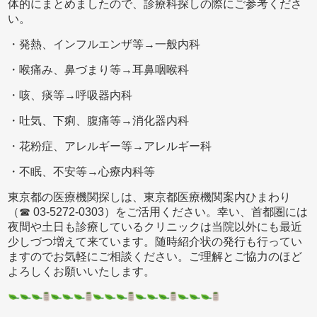
体的にまとめましたので、診療科探しの際にご参考くださ
い。
・発熱、インフルエンザ等→一般内科
・喉痛み、鼻づまり等→耳鼻咽喉科
・咳、痰等→呼吸器内科
・吐気、下痢、腹痛等→消化器内科
・花粉症、アレルギー等→アレルギー科
・不眠、不安等→心療内科等
東京都の医療機関探しは、東京都医療機関案内ひまわり
（☎ 03-5272-0303）をご活用ください。幸い、首都圏には
夜間や土日も診療しているクリニックは当院以外にも最近
少しづつ増えて来ています。随時紹介状の発行も行ってい
ますのでお気軽にご相談ください。ご理解とご協力のほど
よろしくお願いいたします。