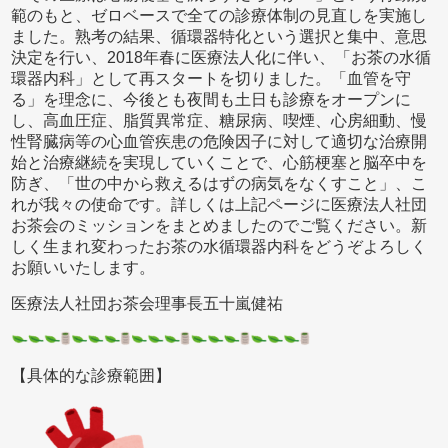
範のもと、ゼロベースで全ての診療体制の見直しを実施し
ました。熟考の結果、循環器特化という選択と集中、意思
決定を行い、2018年春に医療法人化に伴い、「お茶の水循
環器内科」として再スタートを切りました。「血管を守
る」を理念に、今後とも夜間も土日も診療をオープンに
し、高血圧症、脂質異常症、糖尿病、喫煙、心房細動、慢
性腎臓病等の心血管疾患の危険因子に対して適切な治療開
始と治療継続を実現していくことで、心筋梗塞と脳卒中を
防ぎ、「世の中から救えるはずの病気をなくすこと」、こ
れが我々の使命です。詳しくは上記ページに医療法人社団
お茶会のミッションをまとめましたのでご覧ください。新
しく生まれ変わったお茶の水循環器内科をどうぞよろしく
お願いいたします。
医療法人社団お茶会理事長五十嵐健祐
【具体的な診療範囲】