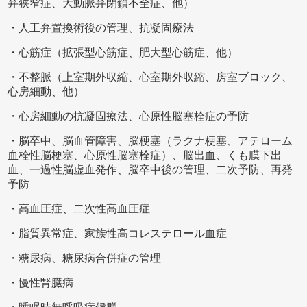
弁狭窄症、大動脈弁閉鎖不全症、他）
・人工弁置換術後の管理、抗凝固療法
・心筋症（拡張型心筋症、肥大型心筋症、他）
・不整脈（上室期外収縮、心室期外収縮、房室ブロック、
心房細動、他）
・心房細動の抗凝固療法、心原性脳塞栓症の予防
・脳卒中、脳血管障害、脳梗塞（ラクナ梗塞、アテローム
血栓性脳梗塞、心原性脳塞栓症）、脳出血、くも膜下出
血、一過性脳虚血発作、脳卒中後の管理、二次予防、再発
予防
・高血圧症、二次性高血圧症
・脂質異常症、家族性高コレステロール血症
・糖尿病、糖尿病合併症の管理
・慢性腎臓病