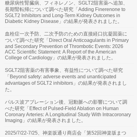
糖尿病性腎臓病、フィネレノン、SGLT2阻害薬へ追加、
長期腎転帰について調べた研究「Adding Finerenone to
SGLT2 Inhibitors and Long-Term Kidney Outcomes in
Diabetic Kidney Disease」の結果が発表されました。
血栓症一次予防、二次予防のための直接経口抗凝固薬に
ついて調べた研究「Direct Oral Anticoagulants in Primary
and Secondary Prevention of Thrombotic Events: 2026
ACC Scientific Statement: A Report of the American
College of Cardiology」の結果が発表されました。
SGLT2阻害薬の有害事象、有益性について調べた研究
「Beyond safety: adverse events and unanticipated
advantages of SGLT2 inhibitors」の結果が発表されまし
た。
パルス波アブレーション後、冠動脈への影響について調
べた研究「Effect of Pulsed-Field Ablation on Human
Coronary Arteries: A Longitudinal Study With Intracoronary
Imaging」の結果が発表されました。
2025/7/22-7/25、神楽坂通り商店会「第52回神楽坂まつ