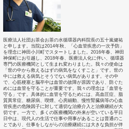
医療法人社団お茶会お茶の水循環器内科院長の五十嵐健祐
と申します。当院は2014年秋、「心血管疾患の一次予防」
を理念に神田小川町でスタートしました。2016年春、神田
神保町にお引越し、2018年春、医療法人化に伴い、循環器
専門の医療機関として生まれ変わりました。我々の使命は
「世の中から救えるはずの病気をなくすこと」です。世の
中には救える病気とそうでない病気があります。その中
で、心筋梗塞と脳卒中は血管の故障が原因であり、防ぐた
めには血管を守ることが重要です。我々の理念は「血管を
守る」です。具体的に血管を守るためには、高血圧症、脂
質異常症、糖尿病、喫煙、心房細動、慢性腎臓病等の心血
管疾患の危険因子に対して適切な治療介入と治療継続が大
切です。一方で、多くの医療機関の外来が空いている平日
日中は、現代人の生活で仕事や用事があることは普通のこ
とであり、仕事をしながらの治療継続には大きな負担が伴