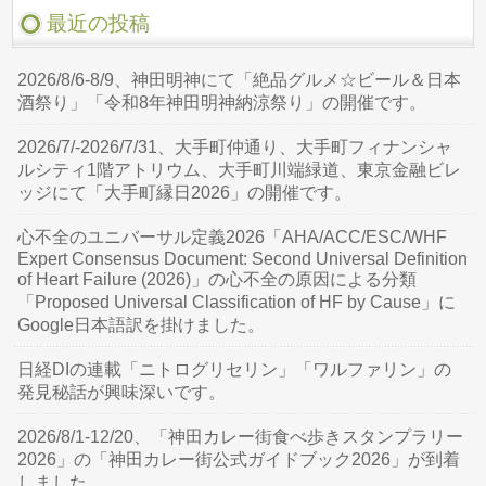
最近の投稿
2026/8/6-8/9、神田明神にて「絶品グルメ☆ビール＆日本
酒祭り」「令和8年神田明神納涼祭り」の開催です。
2026/7/-2026/7/31、大手町仲通り、大手町フィナンシャ
ルシティ1階アトリウム、大手町川端緑道、東京金融ビレ
ッジにて「大手町縁日2026」の開催です。
心不全のユニバーサル定義2026「AHA/ACC/ESC/WHF
Expert Consensus Document: Second Universal Definition
of Heart Failure (2026)」の心不全の原因による分類
「Proposed Universal Classification of HF by Cause」に
Google日本語訳を掛けました。
日経DIの連載「ニトログリセリン」「ワルファリン」の
発見秘話が興味深いです。
2026/8/1-12/20、「神田カレー街食べ歩きスタンプラリー
2026」の「神田カレー街公式ガイドブック2026」が到着
しました。