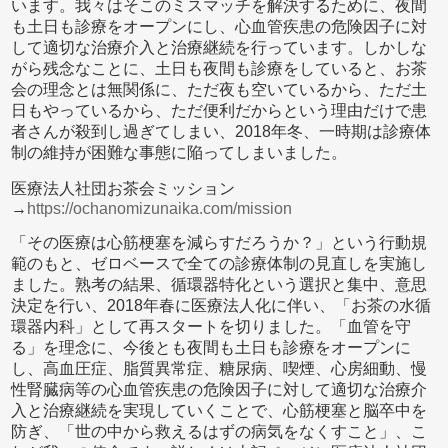
います。我々はそこのミスマッチを解決するために、夜間
も土日も診療をオープンにし、心血管疾患の危険因子に対
して適切な治療介入と治療継続を行っています。しかしな
がら残念なことに、土日も夜間も診療をしていると、お茶
会の理念とは無関係に、ただ夜も空いているから、ただ土
日もやっているから、ただ便利だからという理由だけで患
者さんが殺到し過ぎてしまい、2018年冬、一時期は診療体
制の維持が困難な事態に陥ってしまいました。
医療法人社団お茶会ミッション
→
https://ochanomizunaika.com/mission
「その医療は心筋梗塞を減らすだろうか？」という行動規
範のもと、ゼロベースで全ての診療体制の見直しを実施し
ました。熟考の結果、循環器特化という選択と集中、意思
決定を行い、2018年春に医療法人化に伴い、「お茶の水循
環器内科」として再スタートを切りました。「血管を守
る」を理念に、今後とも夜間も土日も診療をオープンに
し、高血圧症、脂質異常症、糖尿病、喫煙、心房細動、慢
性腎臓病等の心血管疾患の危険因子に対して適切な治療介
入と治療継続を実現していくことで、心筋梗塞と脳卒中を
防ぎ、「世の中から救えるはずの病気をなくすこと」、こ