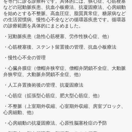
を専門に診る診療科です。具体的には、狭心症、心筋梗塞
などの冠動脈疾患、抗血小板療法、抗凝固療法、心房細動
を始めとする不整脈、高血圧症、脂質異常症、糖尿病など
の生活習慣病、慢性心不全などの循環器疾患です。循環器
の診療範囲を具体的にまとめました。
・冠動脈疾患（急性心筋梗塞、労作性狭心症、他）
・心筋梗塞後、ステント留置後の管理、抗血小板療法
・慢性心不全の管理
・心臓弁膜症（僧帽弁狭窄症、僧帽弁閉鎖不全症、大動脈
弁狭窄症、大動脈弁閉鎖不全症、他）
・人工弁置換術後の管理、抗凝固療法
・心筋症（拡張型心筋症、肥大型心筋症、他）
・不整脈（上室期外収縮、心室期外収縮、房室ブロック、
心房細動、他）
・心房細動の抗凝固療法、心原性脳塞栓症の予防