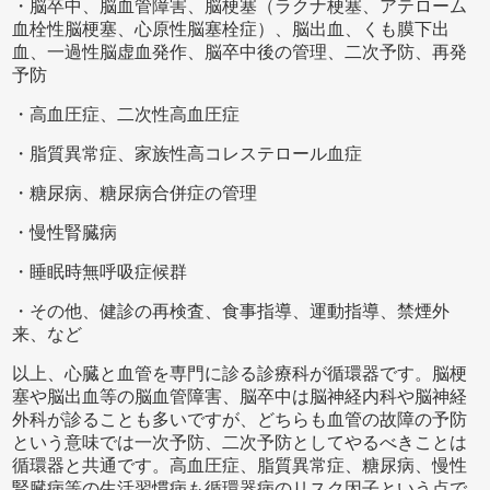
・脳卒中、脳血管障害、脳梗塞（ラクナ梗塞、アテローム
血栓性脳梗塞、心原性脳塞栓症）、脳出血、くも膜下出
血、一過性脳虚血発作、脳卒中後の管理、二次予防、再発
予防
・高血圧症、二次性高血圧症
・脂質異常症、家族性高コレステロール血症
・糖尿病、糖尿病合併症の管理
・慢性腎臓病
・睡眠時無呼吸症候群
・その他、健診の再検査、食事指導、運動指導、禁煙外
来、など
以上、心臓と血管を専門に診る診療科が循環器です。脳梗
塞や脳出血等の脳血管障害、脳卒中は脳神経内科や脳神経
外科が診ることも多いですが、どちらも血管の故障の予防
という意味では一次予防、二次予防としてやるべきことは
循環器と共通です。高血圧症、脂質異常症、糖尿病、慢性
腎臓病等の生活習慣病も循環器病のリスク因子という点で