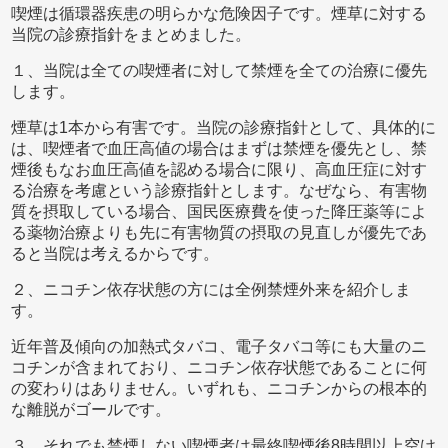
喫煙は循環器疾患の明らかな危険因子です。煙草に対する
当院の診療指針をまとめました。
１、当院は全ての喫煙者に対して禁煙を全ての治療に優先
します。
煙草は1本から有害です。当院の診療指針として、具体的に
は、喫煙者で血圧高値の場合はまずは禁煙を優先とし、禁
煙後もなお血圧高値を認める場合に限り、高血圧症に対す
る治療を考慮という診療指針とします。なぜなら、有害物
質を摂取している場合、国民医療費を使った降圧薬等によ
る薬物治療よりも先に有害物質の摂取の見直しが優先であ
ると当院は考えるからです。
２、ニコチン依存状態の方には全例禁煙外来を紹介しま
す。
近年普及傾向の加熱式タバコ、電子タバコ等にも大量のニ
コチンが含まれており、ニコチン依存状態であることに何
の変わりはありません。いずれも、ニコチンからの根本的
な離脱がゴールです。
３、それでも禁煙しない喫煙者は最終喫煙後8時間以上空け