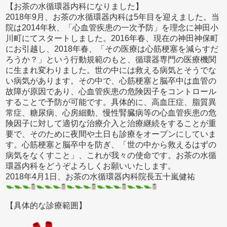
【お茶の水循環器内科になりました】
2018年9月、お茶の水循環器内科は5年目を迎えました。当
院は2014年秋、「心血管疾患の一次予防」を理念に神田小
川町にてスタートしました。2016年春、現在の神田神保町
にお引越し、2018年春、「その医療は心筋梗塞を減らすだ
ろうか？」という行動規範のもと、循環器専門の医療機関
に生まれ変わりました。世の中には救える病気とそうでな
い病気があります。その中で、心筋梗塞と脳卒中は血管の
故障が原因であり、心血管疾患の危険因子をコントロール
することで予防が可能です。具体的に、高血圧症、脂質異
常症、糖尿病、心房細動、慢性腎臓病等の心血管疾患の危
険因子に対して適切な治療介入と治療継続をすることが重
要で、そのために夜間や土日も診療をオープンにしていま
す。心筋梗塞と脳卒中を防ぎ、「世の中から救えるはずの
病気をなくすこと」、これが我々の使命です。お茶の水循
環器内科をどうぞよろしくお願いいたします。
2018年4月1日、お茶の水循環器内科院長五十嵐健祐
【具体的な診療範囲】