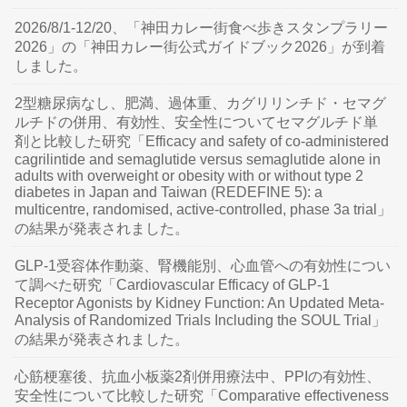
2026/8/1-12/20、「神田カレー街食べ歩きスタンプラリー
2026」の「神田カレー街公式ガイドブック2026」が到着
しました。
2型糖尿病なし、肥満、過体重、カグリリンチド・セマグ
ルチドの併用、有効性、安全性についてセマグルチド単
剤と比較した研究「Efficacy and safety of co-administered
cagrilintide and semaglutide versus semaglutide alone in
adults with overweight or obesity with or without type 2
diabetes in Japan and Taiwan (REDEFINE 5): a
multicentre, randomised, active-controlled, phase 3a trial」
の結果が発表されました。
GLP-1受容体作動薬、腎機能別、心血管への有効性につい
て調べた研究「Cardiovascular Efficacy of GLP-1
Receptor Agonists by Kidney Function: An Updated Meta-
Analysis of Randomized Trials Including the SOUL Trial」
の結果が発表されました。
心筋梗塞後、抗血小板薬2剤併用療法中、PPIの有効性、
安全性について比較した研究「Comparative effectiveness