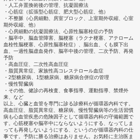
・人工弁置換術後の管理、抗凝固療法
・心筋症（拡張型心筋症、肥大型心筋症、他）
・不整脈（心房細動、房室ブロック、上室期外収縮、心室
期外収縮、他）
・心房細動の抗凝固療法、心原性脳塞栓症の予防
・脳卒中、脳血管障害、脳梗塞（ラクナ梗塞、アテローム
血栓性脳梗塞、心原性脳塞栓症）、脳出血、くも膜下出
血、一過性脳虚血発作、脳卒中後の管理、二次予防、再発
予防
・高血圧症、二次性高血圧症
・脂質異常症、家族性高コレステロール血症
・2型糖尿病、1型糖尿病、糖尿病合併症の管理
・慢性腎臓病
・その他、健診の再検査、食事指導、運動指導、禁煙外
来、など
以上、心臓と血管を専門に診る診療科が循環器内科です。
高血圧症、脂質異常症、糖尿病、慢性腎臓病等の生活習慣
病も心血管疾患の危険因子として循環器内科の守備範囲で
す。心筋梗塞や脳卒中にならないようにする、なってしま
っても再発しないようにする、というのが循環器内科の仕
事です。予防に勝る治療はありません。お気軽に主治医ま