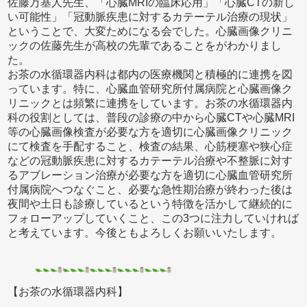
佐藤万基人先生、「心臓MRIの臨床応用」「心臓CTの新し
い可能性」「冠動脈疾患に対するカテーテル治療の現状」
ということで、大変ためになる会でした。心臓画像クリニ
ックの佐藤先生が高校の先輩であることをがわかりまし
た。
お茶の水循環器内科は都内の医療機関と積極的に連携を図
っています。特に、心臓血管研究所付属病院と心臓画像ク
リニックとは頻繁に連携をしています。お茶の水循環器内
科の役割としては、普段の診療の中から心臓CTや心臓MRI
等の心臓画像検査が必要な方を適切に心臓画像クリニック
にて検査を手配すること、検査の結果、心筋梗塞や狭心症
などの冠動脈疾患に対するカテーテル治療や不整脈に対す
るアブレーション治療が必要な方を適切に心臓血管研究所
付属病院へつなぐこと、必要な急性期治療が終わった後は
夜間や土日も診療しているという特徴を活かして継続的に
フォローアップしていくこと、この3つに注力していければ
と考えています。今後ともよろしくお願いいたします。
【お茶の水循環器内科】