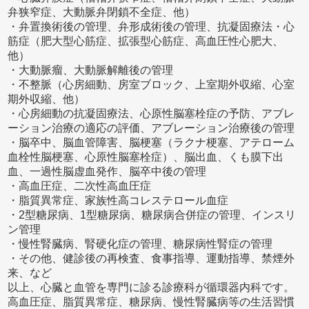
弁狭窄症、大動脈弁閉鎖不全症、他）
・弁置換術後の管理、弁形成術後の管理、抗凝固療法・心
筋症（肥大型心筋症、拡張型心筋症、高血圧性心肥大、
他）
・大動脈瘤、大動脈解離後の管理
・不整脈（心房細動、房室ブロック、上室期外収縮、心室
期外収縮、他）
・心房細動の抗凝固療法、心原性脳塞栓症の予防、アブレ
ーション治療の適応の評価、アブレーション治療後の管理
・脳卒中、脳血管障害、脳梗塞（ラクナ梗塞、アテローム
血栓性脳梗塞、心原性脳塞栓症）、脳出血、くも膜下出
血、一過性脳虚血発作、脳卒中後の管理
・高血圧症、二次性高血圧症
・脂質異常症、家族性高コレステロール血症
・2型糖尿病、1型糖尿病、糖尿病合併症の管理、インスリ
ン管理
・慢性腎臓病、腎硬化症の管理、糖尿病性腎症の管理
・その他、健診後の再検査、食事指導、運動指導、禁煙外
来、など
以上、心臓と血管を専門に診る診療科が循環器内科です。
高血圧症、脂質異常症、糖尿病、慢性腎臓病等の生活習慣