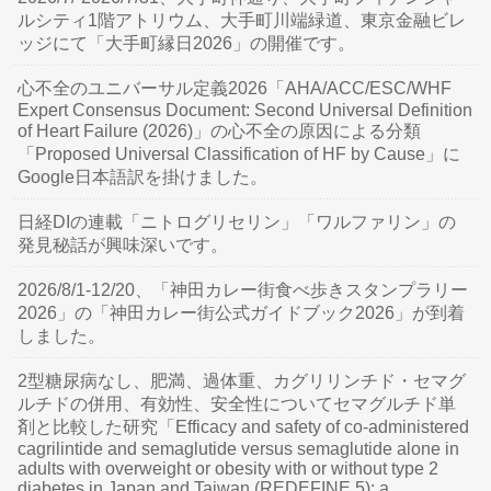
ルシティ1階アトリウム、大手町川端緑道、東京金融ビレ
ッジにて「大手町縁日2026」の開催です。
心不全のユニバーサル定義2026「AHA/ACC/ESC/WHF
Expert Consensus Document: Second Universal Definition
of Heart Failure (2026)」の心不全の原因による分類
「Proposed Universal Classification of HF by Cause」に
Google日本語訳を掛けました。
日経DIの連載「ニトログリセリン」「ワルファリン」の
発見秘話が興味深いです。
2026/8/1-12/20、「神田カレー街食べ歩きスタンプラリー
2026」の「神田カレー街公式ガイドブック2026」が到着
しました。
2型糖尿病なし、肥満、過体重、カグリリンチド・セマグ
ルチドの併用、有効性、安全性についてセマグルチド単
剤と比較した研究「Efficacy and safety of co-administered
cagrilintide and semaglutide versus semaglutide alone in
adults with overweight or obesity with or without type 2
diabetes in Japan and Taiwan (REDEFINE 5): a