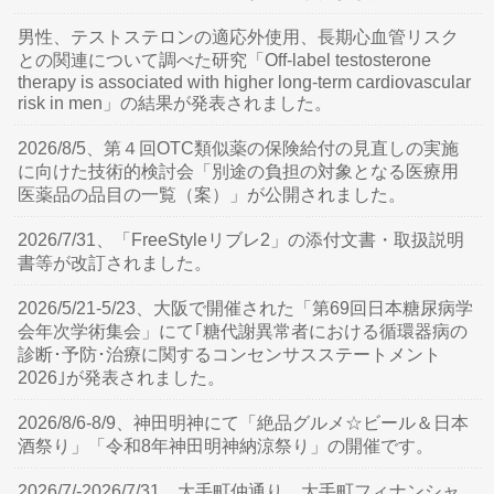
男性、テストステロンの適応外使用、長期心血管リスク
との関連について調べた研究「Off-label testosterone
therapy is associated with higher long-term cardiovascular
risk in men」の結果が発表されました。
2026/8/5、第４回OTC類似薬の保険給付の見直しの実施
に向けた技術的検討会「別途の負担の対象となる医療用
医薬品の品目の一覧（案）」が公開されました。
2026/7/31、「FreeStyleリブレ2」の添付文書・取扱説明
書等が改訂されました。
2026/5/21-5/23、大阪で開催された「第69回日本糖尿病学
会年次学術集会」にて｢糖代謝異常者における循環器病の
診断･予防･治療に関するコンセンサスステートメント
2026｣が発表されました。
2026/8/6-8/9、神田明神にて「絶品グルメ☆ビール＆日本
酒祭り」「令和8年神田明神納涼祭り」の開催です。
2026/7/-2026/7/31、大手町仲通り、大手町フィナンシャ