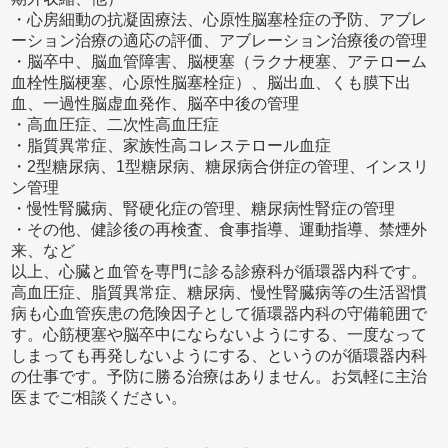
・心房細動の抗凝固療法、心原性脳塞栓症の予防、アブレ
ーション治療の適応の評価、アブレーション治療後の管理
・脳卒中、脳血管障害、脳梗塞（ラクナ梗塞、アテローム
血栓性脳梗塞、心原性脳塞栓症）、脳出血、くも膜下出
血、一過性脳虚血発作、脳卒中後の管理
・高血圧症、二次性高血圧症
・脂質異常症、家族性高コレステロール血症
・2型糖尿病、1型糖尿病、糖尿病合併症の管理、インスリ
ン管理
・慢性腎臓病、腎硬化症の管理、糖尿病性腎症の管理
・その他、健診後の再検査、食事指導、運動指導、禁煙外
来、など
以上、心臓と血管を専門に診る診療科が循環器内科です。
高血圧症、脂質異常症、糖尿病、慢性腎臓病等の生活習慣
病も心血管疾患の危険因子として循環器内科の守備範囲で
す。心筋梗塞や脳卒中にならないようにする、一度なって
しまっても再発しないようにする、というのが循環器内科
の仕事です。予防に勝る治療はありません。お気軽に主治
医までご相談ください。