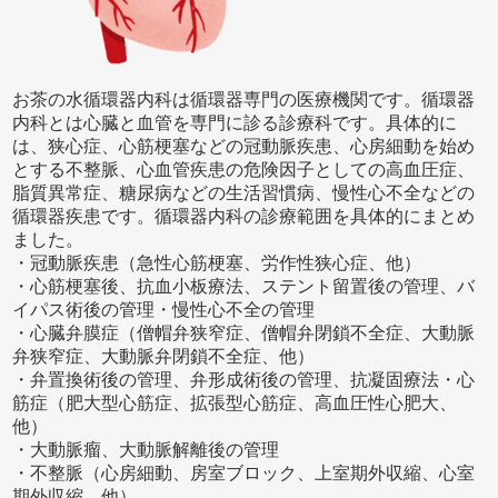
お茶の水循環器内科は循環器専門の医療機関です。循環器
内科とは心臓と血管を専門に診る診療科です。具体的に
は、狭心症、心筋梗塞などの冠動脈疾患、心房細動を始め
とする不整脈、心血管疾患の危険因子としての高血圧症、
脂質異常症、糖尿病などの生活習慣病、慢性心不全などの
循環器疾患です。循環器内科の診療範囲を具体的にまとめ
ました。
・冠動脈疾患（急性心筋梗塞、労作性狭心症、他）
・心筋梗塞後、抗血小板療法、ステント留置後の管理、バ
イパス術後の管理・慢性心不全の管理
・心臓弁膜症（僧帽弁狭窄症、僧帽弁閉鎖不全症、大動脈
弁狭窄症、大動脈弁閉鎖不全症、他）
・弁置換術後の管理、弁形成術後の管理、抗凝固療法・心
筋症（肥大型心筋症、拡張型心筋症、高血圧性心肥大、
他）
・大動脈瘤、大動脈解離後の管理
・不整脈（心房細動、房室ブロック、上室期外収縮、心室
期外収縮、他）