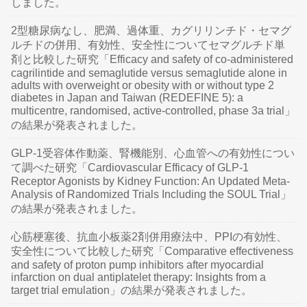
しました。
2型糖尿病なし、肥満、過体重、カグリリンチド・セマグ
ルチドの併用、有効性、安全性についてセマグルチド単
剤と比較した研究「Efficacy and safety of co-administered
cagrilintide and semaglutide versus semaglutide alone in
adults with overweight or obesity with or without type 2
diabetes in Japan and Taiwan (REDEFINE 5): a
multicentre, randomised, active-controlled, phase 3a trial」
の結果が発表されました。
GLP-1受容体作動薬、腎機能別、心血管への有効性につい
て調べた研究「Cardiovascular Efficacy of GLP-1
Receptor Agonists by Kidney Function: An Updated Meta-
Analysis of Randomized Trials Including the SOUL Trial」
の結果が発表されました。
心筋梗塞後、抗血小板薬2剤併用療法中、PPIの有効性、
安全性について比較した研究「Comparative effectiveness
and safety of proton pump inhibitors after myocardial
infarction on dual antiplatelet therapy: Insights from a
target trial emulation」の結果が発表されました。