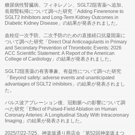
糖尿病性腎臓病、フィネレノン、SGLT2阻害薬へ追加、
長期腎転帰について調べた研究「Adding Finerenone to
SGLT2 Inhibitors and Long-Term Kidney Outcomes in
Diabetic Kidney Disease」の結果が発表されました。
血栓症一次予防、二次予防のための直接経口抗凝固薬に
ついて調べた研究「Direct Oral Anticoagulants in Primary
and Secondary Prevention of Thrombotic Events: 2026
ACC Scientific Statement: A Report of the American
College of Cardiology」の結果が発表されました。
SGLT2阻害薬の有害事象、有益性について調べた研究
「Beyond safety: adverse events and unanticipated
advantages of SGLT2 inhibitors」の結果が発表されまし
た。
パルス波アブレーション後、冠動脈への影響について調
べた研究「Effect of Pulsed-Field Ablation on Human
Coronary Arteries: A Longitudinal Study With Intracoronary
Imaging」の結果が発表されました。
2025/7/22-7/25、神楽坂通り商店会「第52回神楽坂まつ