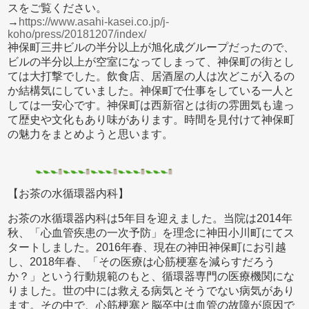
スをご覧ください。
→
https://www.asahi-kasei.co.jp/j-
koho/press/20181207/index/
神保町三井ビルの半分以上が旭化成グループだったので、
ビルの半分以上が空室になってしまって、神保町の街とし
ては大打撃でした。飲食店、居酒屋の人は次どこが入るの
か結構気にしていました。神保町で仕事をしている一人と
しては一安心です。神保町は西新宿とは街の雰囲気も違っ
て歴史や文化もあり味があります。時間を見付けて神保町
の魅力をまとめようと思います。
【お茶の水循環器内科】
お茶の水循環器内科は5年目を迎えました。当院は2014年
秋、「心血管疾患の一次予防」を理念に神田小川町にてス
タートしました。2016年春、現在の神田神保町にお引越
し、2018年春、「その医療は心筋梗塞を減らすだろう
か？」という行動規範のもと、循環器専門の医療機関にな
りました。世の中には救える病気とそうでない病気があり
ます。その中で、心筋梗塞と脳卒中は血管の故障が原因で