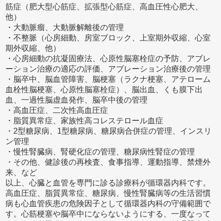
筋症（肥大型心筋症、拡張型心筋症、高血圧性心肥大、
他）
・大動脈瘤、大動脈解離後の管理
・不整脈（心房細動、房室ブロック、上室期外収縮、心室
期外収縮、他）
・心房細動の抗凝固療法、心原性脳塞栓症の予防、アブレ
ーション治療の適応の評価、アブレーション治療後の管理
・脳卒中、脳血管障害、脳梗塞（ラクナ梗塞、アテローム
血栓性脳梗塞、心原性脳塞栓症）、脳出血、くも膜下出
血、一過性脳虚血発作、脳卒中後の管理
・高血圧症、二次性高血圧症
・脂質異常症、家族性高コレステロール血症
・2型糖尿病、1型糖尿病、糖尿病合併症の管理、インスリ
ン管理
・慢性腎臓病、腎硬化症の管理、糖尿病性腎症の管理
・その他、健診後の再検査、食事指導、運動指導、禁煙外
来、など
以上、心臓と血管を専門に診る診療科が循環器内科です。
高血圧症、脂質異常症、糖尿病、慢性腎臓病等の生活習慣
病も心血管疾患の危険因子として循環器内科の守備範囲で
す。心筋梗塞や脳卒中にならないようにする、一度なって