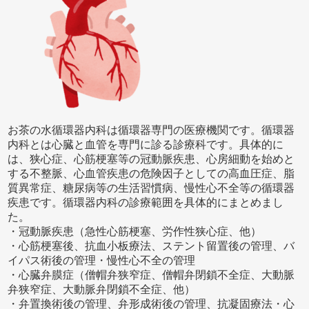
お茶の水循環器内科は循環器専門の医療機関です。循環器
内科とは心臓と血管を専門に診る診療科です。具体的に
は、狭心症、心筋梗塞等の冠動脈疾患、心房細動を始めと
する不整脈、心血管疾患の危険因子としての高血圧症、脂
質異常症、糖尿病等の生活習慣病、慢性心不全等の循環器
疾患です。循環器内科の診療範囲を具体的にまとめまし
た。
・冠動脈疾患（急性心筋梗塞、労作性狭心症、他）
・心筋梗塞後、抗血小板療法、ステント留置後の管理、バ
イパス術後の管理・慢性心不全の管理
・心臓弁膜症（僧帽弁狭窄症、僧帽弁閉鎖不全症、大動脈
弁狭窄症、大動脈弁閉鎖不全症、他）
・弁置換術後の管理、弁形成術後の管理、抗凝固療法・心