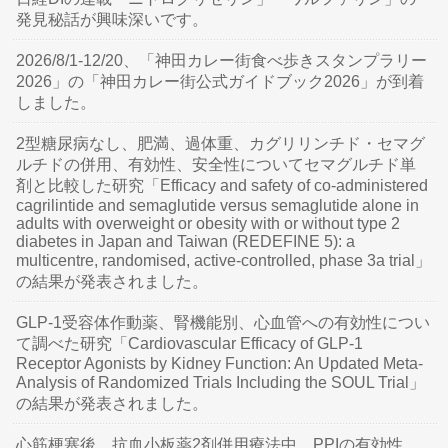
発見秘話が興味深いです。
2026/8/1-12/20、「神田カレー街食べ歩きスタンプラリー
2026」の「神田カレー街公式ガイドブック2026」が到着
しました。
2型糖尿病なし、肥満、過体重、カグリリンチド・セマグ
ルチドの併用、有効性、安全性についてセマグルチド単
剤と比較した研究「Efficacy and safety of co-administered
cagrilintide and semaglutide versus semaglutide alone in
adults with overweight or obesity with or without type 2
diabetes in Japan and Taiwan (REDEFINE 5): a
multicentre, randomised, active-controlled, phase 3a trial」
の結果が発表されました。
GLP-1受容体作動薬、腎機能別、心血管への有効性につい
て調べた研究「Cardiovascular Efficacy of GLP-1
Receptor Agonists by Kidney Function: An Updated Meta-
Analysis of Randomized Trials Including the SOUL Trial」
の結果が発表されました。
心筋梗塞後、抗血小板薬2剤併用療法中、PPIの有効性、