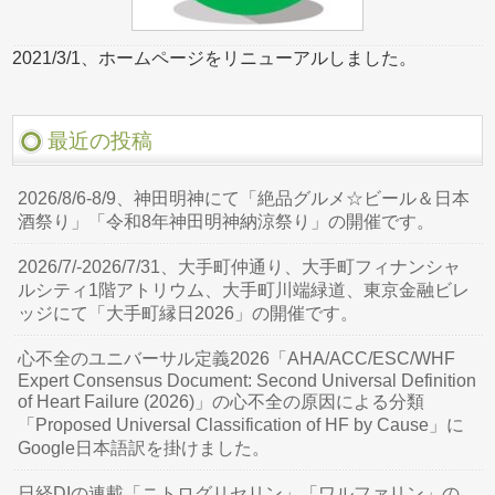
2021/3/1、ホームページをリニューアルしました。
最近の投稿
2026/8/6-8/9、神田明神にて「絶品グルメ☆ビール＆日本
酒祭り」「令和8年神田明神納涼祭り」の開催です。
2026/7/-2026/7/31、大手町仲通り、大手町フィナンシャ
ルシティ1階アトリウム、大手町川端緑道、東京金融ビレ
ッジにて「大手町縁日2026」の開催です。
心不全のユニバーサル定義2026「AHA/ACC/ESC/WHF
Expert Consensus Document: Second Universal Definition
of Heart Failure (2026)」の心不全の原因による分類
「Proposed Universal Classification of HF by Cause」に
Google日本語訳を掛けました。
日経DIの連載「ニトログリセリン」「ワルファリン」の