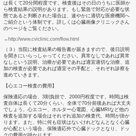
は長くて20分間程度です。検査後はその日のうちに医師か
ら検査結果の説明があります。もし緊急で対応が必要な状
態であると判断された場合は、速やかに適切な医療機関へ
ご紹介という体制です。詳しくは心臓画像クリニックさん
のページをご覧ください。
→
http://www.cviclinic.com/flow.html
（３）当院に検査結果の報告書が届きますので、後日説明
を聞きにいらっしゃってください。異常なしであれば異常
なしという説明、治療が必要であれば適宜適切な治療、追
加の検査が必要であれば適宜その手配と、それぞれ診察を
進めていきます。
【心エコー検査の費用】
保険適応の場合、3割負担で、2000円程度です。時間は検
査自体は長くて20分くらい、全体で70分前後あれば大丈夫
でしょう。心エコー、ホルター心電図、心臓MRIなど他の
検査を追加する場合はそれぞれ追加の検査代、時間が掛か
ります。また、特に何も症状はないけれどなんとなく心臓
が心配という場合、保険適応外で心臓ドックとなり、ドッ
クの費用が掛かります。