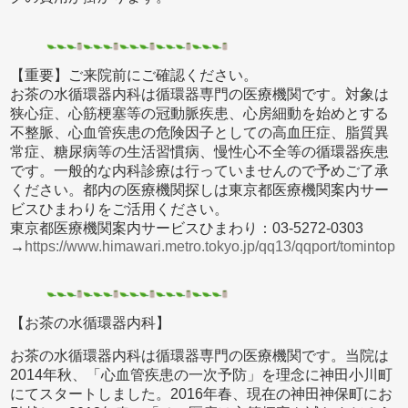
【重要】ご来院前にご確認ください。
お茶の水循環器内科は循環器専門の医療機関です。対象は
狭心症、心筋梗塞等の冠動脈疾患、心房細動を始めとする
不整脈、心血管疾患の危険因子としての高血圧症、脂質異
常症、糖尿病等の生活習慣病、慢性心不全等の循環器疾患
です。一般的な内科診療は行っていませんので予めご了承
ください。都内の医療機関探しは東京都医療機関案内サー
ビスひまわりをご活用ください。
東京都医療機関案内サービスひまわり：03-5272-0303
→
https://www.himawari.metro.tokyo.jp/qq13/qqport/tomintop
【お茶の水循環器内科】
お茶の水循環器内科は循環器専門の医療機関です。当院は
2014年秋、「心血管疾患の一次予防」を理念に神田小川町
にてスタートしました。2016年春、現在の神田神保町にお