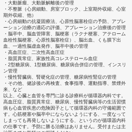
・大動脈瘤、大動脈解離後の管理
・不整脈（心房細動、房室ブロック、上室期外収縮、心室
期外収縮、他）
・心房細動の抗凝固療法、心原性脳塞栓症の予防、アブレ
ーション治療の適応の評価、アブレーション治療後の管理
・脳卒中、脳血管障害、脳梗塞（ラクナ梗塞、アテローム
血栓性脳梗塞、心原性脳塞栓症）、脳出血、くも膜下出
血、一過性脳虚血発作、脳卒中後の管理
・高血圧症、二次性高血圧症
・脂質異常症、家族性高コレステロール血症
・2型糖尿病、1型糖尿病、糖尿病合併症の管理、インスリ
ン管理
・慢性腎臓病、腎硬化症の管理、糖尿病性腎症の管理
・その他、健診後の再検査、食事指導、運動指導、禁煙外
来、など
以上、心臓と血管を専門に診る診療科が循環器内科です。
高血圧症、脂質異常症、糖尿病、慢性腎臓病等の生活習慣
病も心血管疾患の危険因子として循環器内科の守備範囲で
す。心筋梗塞や脳卒中にならないようにする、一度なって
しまっても再発しないようにする、というのが循環器内科
の仕事です。予防に勝る治療はありません。受付または主