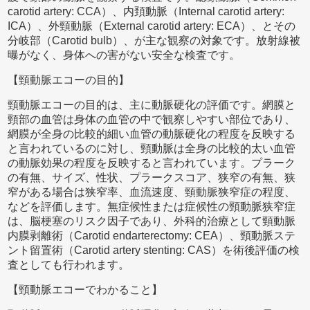
carotid artery: CCA）、内頚動脈（Internal carotid artery:
ICA）、外頸動脈（External carotid artery: ECA）、とその
分岐部（Carotid bulb）、が主な観察の対象です。放射線被
曝がなく、身体への害がない安全な検査です。
【頸動脈エコーの目的】
頸動脈エコーの目的は、主に動脈硬化の評価です。網膜と
頸部の血管は身体の血管の中で観察しやすい部位であり、
網膜が全身の比較的細い血管の動脈硬化の程度を反映する
と言われているのに対し、頸動脈は全身の比較的太い血管
の動脈効果の程度を反映すると言われています。プラーク
の有無、サイズ、性状、プラークスコア、狭窄の有無、狭
窄がある場合は狭窄率、血流速度、頸動脈狭窄症の程度、
などを評価します。無症候性または症候性の頸動脈狭窄症
は、脳梗塞のリスク因子であり、外科的治療として頸動脈
内膜剥離術（Carotid endarterectomy: CEA）、頸動脈ステ
ント留置術（Carotid artery stenting: CAS）を術後評価の検
査としても行われます。
【頸動脈エコーでわかること】