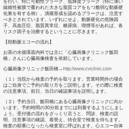
を行い、特に可動性プラーク、低輝度プラーク（特に薄い
線維性被膜で覆われた大きな脂質コアをもつ脆弱な動脈硬
化巣を有する例）、潰瘍形成を認めるプラークは、注意す
べきとされています。いずれにせよ、動脈硬化の危険因
子、高血圧症、脂質異常症、糖尿病、喫煙等があれば、各
リスク因子を治療するということに尽きます。
【頸動脈エコーの流れ】
お茶の水循環器内科では主に「心臓画像クリニック飯田
橋」さんに心臓画像検査を依頼しています。
心臓画像クリニック飯田橋→
http://www.cviclinic.com
（１）当院から検査の予約を取ります。営業時間外の場合
はご自身でご予約の取り方をご説明します。その際に検査
の注意事項、前日、当日の確認事項を説明します。
（２）予約当日、飯田橋にある心臓画像クリニックに向か
います。予約時間の30分前までには到着するようにしまし
ょう。受付後の流れをざっくり言うと、問診、検査の説
明、注意事項の確認、着替え、待合室で検査を待ちます。
検査の順番になったら検査室に呼ばれます。心エコー自体