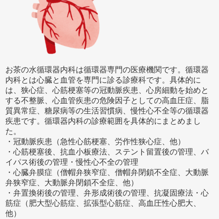
お茶の水循環器内科は循環器専門の医療機関です。循環器
内科とは心臓と血管を専門に診る診療科です。具体的に
は、狭心症、心筋梗塞等の冠動脈疾患、心房細動を始めと
する不整脈、心血管疾患の危険因子としての高血圧症、脂
質異常症、糖尿病等の生活習慣病、慢性心不全等の循環器
疾患です。循環器内科の診療範囲を具体的にまとめまし
た。
・冠動脈疾患（急性心筋梗塞、労作性狭心症、他）
・心筋梗塞後、抗血小板療法、ステント留置後の管理、バ
イパス術後の管理・慢性心不全の管理
・心臓弁膜症（僧帽弁狭窄症、僧帽弁閉鎖不全症、大動脈
弁狭窄症、大動脈弁閉鎖不全症、他）
・弁置換術後の管理、弁形成術後の管理、抗凝固療法・心
筋症（肥大型心筋症、拡張型心筋症、高血圧性心肥大、
他）