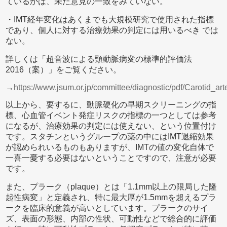
ているかは、未だ意見の一致をみていない。
・IMT経年変化はあくまでも大規模研究で使用された指標
であり、個人に対する治療効果の判定には用いるべき では
ない。
詳しくは「超音波による頸動脈病変の標準的評価法
2016（案）」をご覧ください。
→
https://www.jsum.or.jp/committee/diagnostic/pdf/Carotid_ar
以上から、要するに、動脈硬化の早期スクリーニングの指
標、心血管イベント発症リスクの指標の一つとしては参考
になるが、治療効果の判定には使えない、という位置付け
です。スタチンというグループの薬の中にはIMT退縮効果
が認められいるものもありますが、IMTの値の変化自体で
一喜一憂する必要はないということですので、注意が必要
です。
また、プラーク（plaque）とは「1.1mm以上の限局した隆
起性病変」と定義され、特に最大厚が1.5mmを超えるプラ
ークを臨床的意義が高いとしています。プラークのサイ
ズ、表面の形態、内部の性状、可動性などで総合的に評価