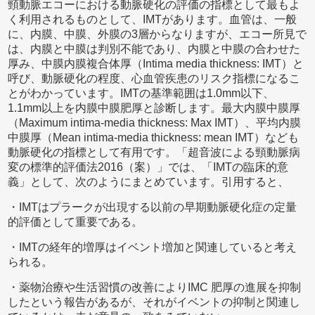
頸動脈エコーにおける動脈硬化の評価の指標として最もよ
く利用されるものとして、IMTがあります。血管は、一般
に、内膜、中膜、外膜の3層からなりますが、エコー所見で
は、内膜と中膜は判別不能であり、内膜と中膜の合わせた
厚み、中膜内膜複合体厚（Intima media thickness: IMT）と
呼び、動脈硬化の程度、心血管疾患のリスク指標になるこ
とがわかっています。IMTの基準範囲は1.0mm以下、
1.1mm以上を内膜中膜肥厚と診断します。最大内膜中膜厚
（Maximum intima-media thickness: Max IMT）、平均内膜
中膜厚（Mean intima-media thickness: mean IMT）なども
動脈硬化の指標として有用です。「超音波による頸動脈病
変の標準的評価法2016（案）」では、「IMTの臨床的意
義」として、次のようにまとめています。引用すると、
・IMTはプラークが出現する以前の早期動脈硬化症の定量
的評価として重要である。
・IMTの経年的増厚はイベント増加と関連していると考え
られる。
・薬物治療や生活習慣の改善によりIMC 肥厚の進展を抑制
したという報告があるが、それがイベントの抑制と関連し