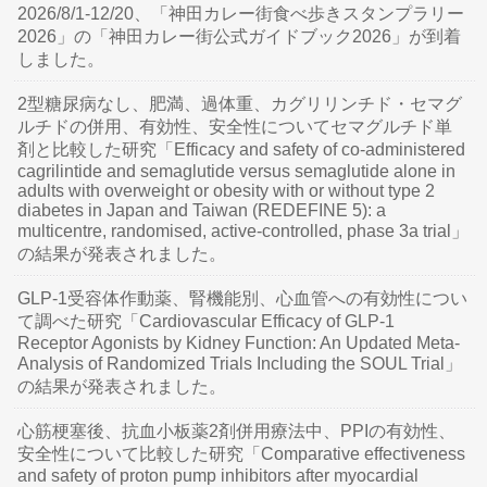
2026/8/1-12/20、「神田カレー街食べ歩きスタンプラリー
2026」の「神田カレー街公式ガイドブック2026」が到着
しました。
2型糖尿病なし、肥満、過体重、カグリリンチド・セマグ
ルチドの併用、有効性、安全性についてセマグルチド単
剤と比較した研究「Efficacy and safety of co-administered
cagrilintide and semaglutide versus semaglutide alone in
adults with overweight or obesity with or without type 2
diabetes in Japan and Taiwan (REDEFINE 5): a
multicentre, randomised, active-controlled, phase 3a trial」
の結果が発表されました。
GLP-1受容体作動薬、腎機能別、心血管への有効性につい
て調べた研究「Cardiovascular Efficacy of GLP-1
Receptor Agonists by Kidney Function: An Updated Meta-
Analysis of Randomized Trials Including the SOUL Trial」
の結果が発表されました。
心筋梗塞後、抗血小板薬2剤併用療法中、PPIの有効性、
安全性について比較した研究「Comparative effectiveness
and safety of proton pump inhibitors after myocardial