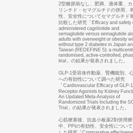
2型糖尿病なし、肥満、過体重、カ
リンチド・セマグルチドの併用、
性、安全性についてセマグルチド
比較した研究「Efficacy and safety o
administered cagrilintide and
semaglutide versus semaglutide al
adults with overweight or obesity wi
without type 2 diabetes in Japan a
Taiwan (REDEFINE 5): a multicentr
randomised, active-controlled, pha
trial」の結果が発表されました。
GLP-1受容体作動薬、腎機能別、
への有効性について調べた研究
「Cardiovascular Efficacy of GLP-1
Receptor Agonists by Kidney Funct
An Updated Meta-Analysis of
Randomized Trials Including the 
Trial」の結果が発表されました。
心筋梗塞後、抗血小板薬2剤併用療
中、PPIの有効性、安全性につい
した研究「Comparative effectivene