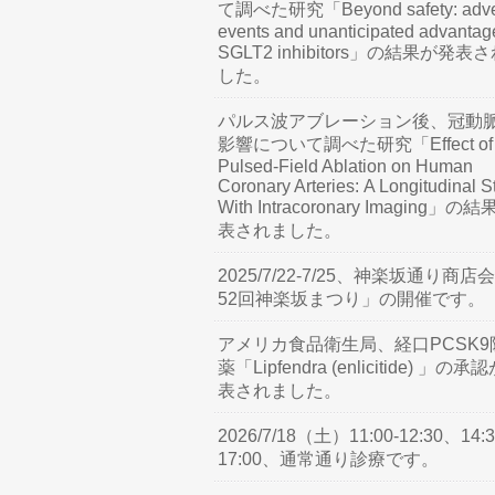
て調べた研究「Beyond safety: adve
events and unanticipated advantag
SGLT2 inhibitors」の結果が発表
した。
パルス波アブレーション後、冠動
影響について調べた研究「Effect of
Pulsed-Field Ablation on Human
Coronary Arteries: A Longitudinal S
With Intracoronary Imaging」の
表されました。
2025/7/22-7/25、神楽坂通り商店
52回神楽坂まつり」の開催です。
アメリカ食品衛生局、経口PCSK9
薬「Lipfendra (enlicitide) 」の承
表されました。
2026/7/18（土）11:00-12:30、14:3
17:00、通常通り診療です。