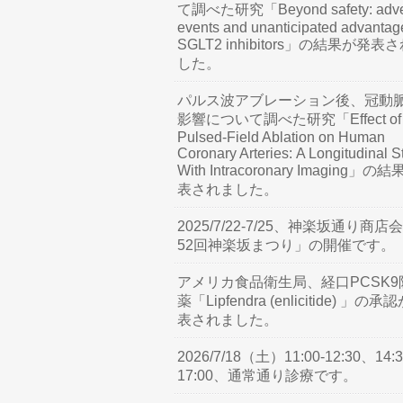
て調べた研究「Beyond safety: adve
events and unanticipated advantag
SGLT2 inhibitors」の結果が発表
した。
パルス波アブレーション後、冠動
影響について調べた研究「Effect of
Pulsed-Field Ablation on Human
Coronary Arteries: A Longitudinal S
With Intracoronary Imaging」の
表されました。
2025/7/22-7/25、神楽坂通り商店
52回神楽坂まつり」の開催です。
アメリカ食品衛生局、経口PCSK9
薬「Lipfendra (enlicitide) 」の承
表されました。
2026/7/18（土）11:00-12:30、14:3
17:00、通常通り診療です。