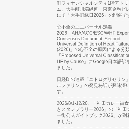
町フィナンシャルシティ1階アトリ
ム、大手町川端緑道、東京金融ビ
にて「大手町縁日2026」の開催で
心不全のユニバーサル定義
2026「AHA/ACC/ESC/WHF Exper
Consensus Document: Second
Universal Definition of Heart Failur
(2026)」の心不全の原因による分
「Proposed Universal Classificatio
HF by Cause」にGoogle日本語
ました。
日経DIの連載「ニトログリセリン
ルファリン」の発見秘話が興味深
す。
2026/8/1-12/20、「神田カレー街
きスタンプラリー2026」の「神田
ー街公式ガイドブック2026」が到
ました。