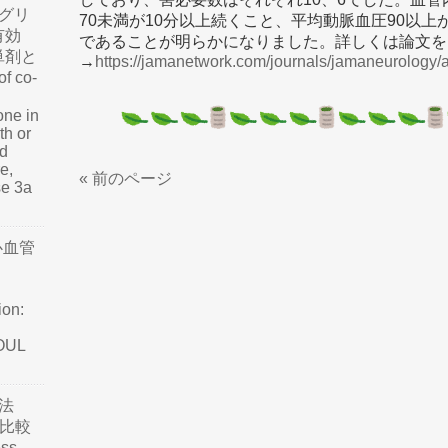
グリ
70未満が10分以上続くこと、平均動脈血圧90以上
有効
であることが明らかになりました。詳しくは論文を
単剤と
→
https://jamanetwork.com/journals/jamaneurology/a
f co-
one in
th or
nd
e,
« 前のページ
se 3a
心血管
ion:
SOUL
法
て比較
ss