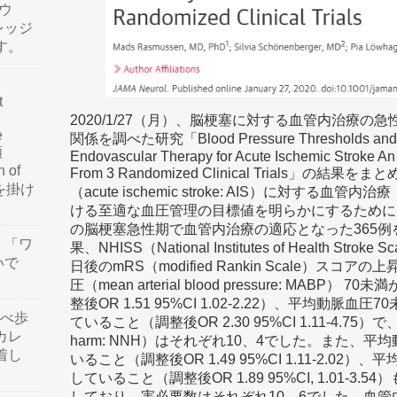
ウ
レッジ
す。
t
2020/1/27（月）、脳梗塞に対する血管内治療
e
関係を調べた研究「Blood Pressure Thresholds and Ne
類
Endovascular Therapy for Acute Ischemic Stroke An A
n of
From 3 Randomized Clinical Trials」
訳を掛け
（acute ischemic stroke: AIS）に対する血管内治療（e
ける至適な血圧管理の目標値を明らかにするために、2
の脳梗塞急性期で血管内治療の適応となった365例
」「ワ
果、NHISS（National Institutes of Health S
いで
日後のmRS（modified Rankin Scale）ス
圧（mean arterial blood pressure: MAB
整後OR 1.51 95%CI 1.02-2.22）、平均動脈
食べ歩
ていること（調整後OR 2.30 95%CI 1.11-4.75）で、
カレ
harm: NNH）はそれぞれ10、4でした。また、平
着し
いること（調整後OR 1.49 95%CI 1.11-2.02
していること（調整後OR 1.89 95%CI, 1.01-3
しており、害必要数はそれぞれ10、6でした。血