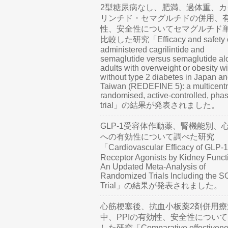
2型糖尿病なし、肥満、過体重、カ
リンチド・セマグルチドの併用、
性、安全性についてセマグルチド
比較した研究「Efficacy and safety o
administered cagrilintide and
semaglutide versus semaglutide al
adults with overweight or obesity wi
without type 2 diabetes in Japan a
Taiwan (REDEFINE 5): a multicentr
randomised, active-controlled, pha
trial」の結果が発表されました。
GLP-1受容体作動薬、腎機能別、
への有効性について調べた研究
「Cardiovascular Efficacy of GLP-1
Receptor Agonists by Kidney Funct
An Updated Meta-Analysis of
Randomized Trials Including the 
Trial」の結果が発表されました。
心筋梗塞後、抗血小板薬2剤併用療
中、PPIの有効性、安全性につい
した研究「Comparative effectivene