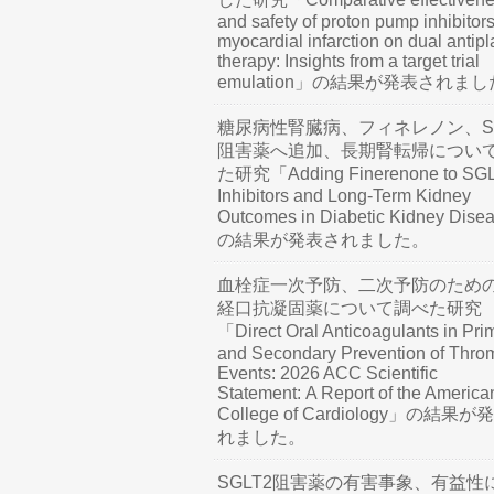
and safety of proton pump inhibitors
myocardial infarction on dual antipl
therapy: Insights from a target trial
emulation」の結果が発表されま
糖尿病性腎臓病、フィネレノン、SG
阻害薬へ追加、長期腎転帰につい
た研究「Adding Finerenone to SG
Inhibitors and Long-Term Kidney
Outcomes in Diabetic Kidney Dis
の結果が発表されました。
血栓症一次予防、二次予防のため
経口抗凝固薬について調べた研究
「Direct Oral Anticoagulants in Pri
and Secondary Prevention of Thro
Events: 2026 ACC Scientific
Statement: A Report of the America
College of Cardiology」の結果
れました。
SGLT2阻害薬の有害事象、有益性