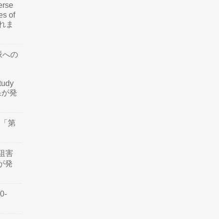
rse
es of
されま
脈への
tudy
結果が発
会「第
阻害
認が発
0-