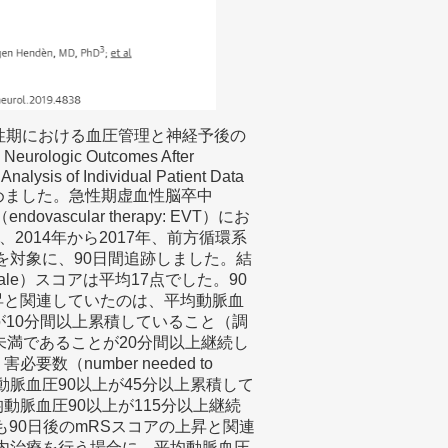
の急性期における血圧管理と神経予後の
urologic Outcomes After
nalysis of Individual Patient Data
の結果をまとめました。急性期虚血性脳卒中
ndovascular therapy: EVT）にお
014年から2017年、前方循環系
を対象に、90日間追跡しました。結
troke Scale）スコアは平均17点でした。90
コアの上昇と関連していたのは、平均動脈血
P） 70未満が10分間以上累積していること（調
血圧70未満であることが20分間以上継続し
害必要数（number needed to
均動脈血圧90以上が45分以上累積して
）、平均動脈血圧90以上が115分以上継続
.54）も90日後のmRSスコアの上昇と関連
管内治療を行う場合に、平均動脈血圧