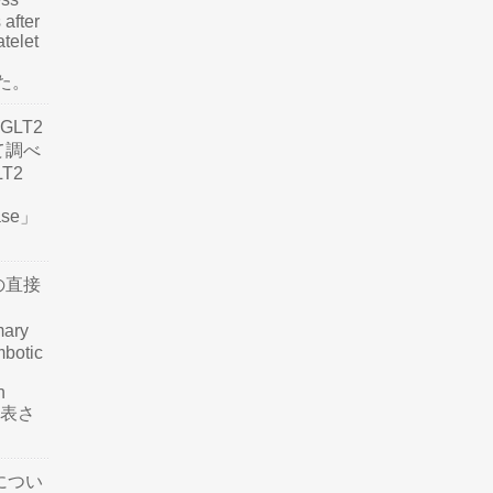
 after
atelet
した。
LT2
て調べ
LT2
ease」
の直接
mary
mbotic
n
が発表さ
につい