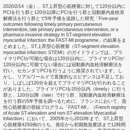
2020/2/14（金）、ST上昇型心筋梗塞に対して120分以内に
PCIを行う群と120分以降にPCIを行う群と冠動脈内血栓溶
解療法を行う群とで5年予後を追跡した研究「Five-year
outcomes following timely primary percutaneous
intervention, late primary percutaneous intervention, or a
pharmaco-invasive strategy in ST-segment elevation
myocardial infarction: the FAST-MI programme」の結果をま
とめました。ST上昇型心筋梗塞（ST-segment elevation
myocardial infarction: STEMI）のガイドラインでは、プラ
イマリPCIが可能な場合は120分以内に、プライマリPCIが
120分以内に可能でない場合には冠動脈内血栓溶解療法を
行い、セカンダリPCIを行うように推奨されています。し
かし、リアルワールドで直接的なエビデンスは不足してお
り、しばしば120分を超えてプライマリPCIが行われること
がありました。プライマリPCIを20分以内（timely）に行う
群と、120分以降（late）で行う群、冠動脈内血栓溶解療法
を行う群の5年予後を調べるために、フランスにおいて、急
性心筋梗塞の登録プログラム「FAST-MI」（French registry
of Acute ST-elevation and non-ST-elevation Myocardial
Infarction）において、2005年から2010年まで、ST上昇型
心筋梗塞4250例のうち、発症から初期救急要請まで12時間