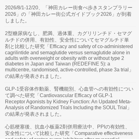
2026/8/1-12/20、「神田カレー街食べ歩きスタンプラリー
2026」の「神田カレー街公式ガイドブック2026」が到着
しました。
2型糖尿病なし、肥満、過体重、カグリリンチド・セマグ
ルチドの併用、有効性、安全性についてセマグルチド単
剤と比較した研究「Efficacy and safety of co-administered
cagrilintide and semaglutide versus semaglutide alone in
adults with overweight or obesity with or without type 2
diabetes in Japan and Taiwan (REDEFINE 5): a
multicentre, randomised, active-controlled, phase 3a trial」
の結果が発表されました。
GLP-1受容体作動薬、腎機能別、心血管への有効性につい
て調べた研究「Cardiovascular Efficacy of GLP-1
Receptor Agonists by Kidney Function: An Updated Meta-
Analysis of Randomized Trials Including the SOUL Trial」
の結果が発表されました。
心筋梗塞後、抗血小板薬2剤併用療法中、PPIの有効性、
安全性について比較した研究「Comparative effectiveness