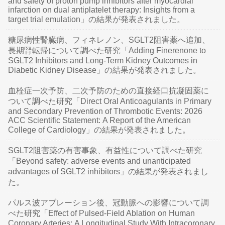
and safety of proton pump inhibitors after myocardial
infarction on dual antiplatelet therapy: Insights from a
target trial emulation」の結果が発表されました。
糖尿病性腎臓病、フィネレノン、SGLT2阻害薬へ追加、
長期腎転帰について調べた研究「Adding Finerenone to
SGLT2 Inhibitors and Long-Term Kidney Outcomes in
Diabetic Kidney Disease」の結果が発表されました。
血栓症一次予防、二次予防のための直接経口抗凝固薬に
ついて調べた研究「Direct Oral Anticoagulants in Primary
and Secondary Prevention of Thrombotic Events: 2026
ACC Scientific Statement: A Report of the American
College of Cardiology」の結果が発表されました。
SGLT2阻害薬の有害事象、有益性について調べた研究
「Beyond safety: adverse events and unanticipated
advantages of SGLT2 inhibitors」の結果が発表されまし
た。
パルス波アブレーション後、冠動脈への影響について調
べた研究「Effect of Pulsed-Field Ablation on Human
Coronary Arteries: A Longitudinal Study With Intracoronary