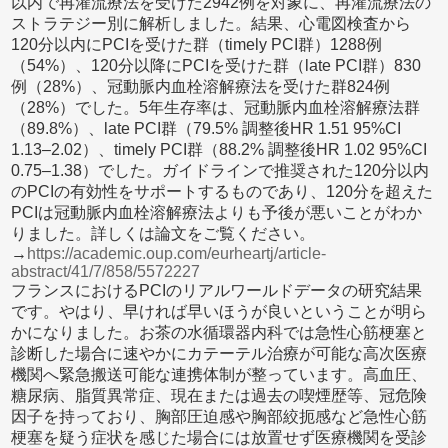
以内で再灌流療法を受けた2942例を対象に、再灌流療法の
ストラテジー別に解析しました。結果、心電図検査から
120分以内にPCIを受けた群（timely PCI群）1288例
（54%）、120分以降にPCIを受けた群（late PCI群）830
例（28%）、冠動脈内血栓溶解療法を受けた群824例
（28%）でした。5年生存率は、冠動脈内血栓溶解療法群
（89.8%）、late PCI群（79.5% 調整後HR 1.51 95%CI
1.13–2.02）、timely PCI群（88.2% 調整後HR 1.02 95%CI
0.75–1.38）でした。ガイドラインで推奨された120分以内
のPCIの有効性をサポートするものであり、120分を超えた
PCIは冠動脈内血栓溶解療法よりも予後が悪いことがわか
りました。詳しくは論文をご覧ください。
→
https://academic.oup.com/eurheartj/article-
abstract/41/7/858/5572227
フランスにおけるPCIのリアルワールドデータの研究結果
です。やはり、早ければ早いほうが良いということが明ら
かになりました。お茶の水循環器内科では急性心筋梗塞と
診断した場合に速やかにカテーテル治療が可能な高次医療
機関へ緊急搬送可能な連携体制が整っています。高血圧、
糖尿病、脂質異常症、現在または過去の喫煙歴等、冠危険
因子を持っており、胸部圧迫感や胸部絞扼感など急性心筋
梗塞を疑う症状を感じた場合には放置せず医療機関を受診