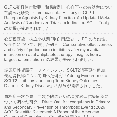
GLP-1受容体作動薬、腎機能別、心血管への有効性につい
て調べた研究「Cardiovascular Efficacy of GLP-1
Receptor Agonists by Kidney Function: An Updated Meta-
Analysis of Randomized Trials Including the SOUL Trial」
の結果が発表されました。
心筋梗塞後、抗血小板薬2剤併用療法中、PPIの有効性、
安全性について比較した研究「Comparative effectiveness
and safety of proton pump inhibitors after myocardial
infarction on dual antiplatelet therapy: Insights from a
target trial emulation」の結果が発表されました。
糖尿病性腎臓病、フィネレノン、SGLT2阻害薬へ追加、
長期腎転帰について調べた研究「Adding Finerenone to
SGLT2 Inhibitors and Long-Term Kidney Outcomes in
Diabetic Kidney Disease」の結果が発表されました。
血栓症一次予防、二次予防のための直接経口抗凝固薬に
ついて調べた研究「Direct Oral Anticoagulants in Primary
and Secondary Prevention of Thrombotic Events: 2026
ACC Scientific Statement: A Report of the American
College of Cardiology」の結果が発表されました。