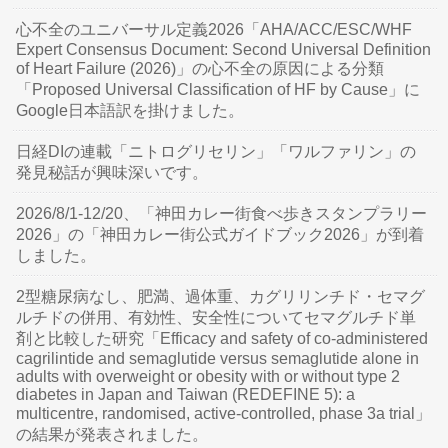
心不全のユニバーサル定義2026「AHA/ACC/ESC/WHF
Expert Consensus Document: Second Universal Definition
of Heart Failure (2026)」の心不全の原因による分類
「Proposed Universal Classification of HF by Cause」に
Google日本語訳を掛けました。
日経DIの連載「ニトログリセリン」「ワルファリン」の
発見秘話が興味深いです。
2026/8/1-12/20、「神田カレー街食べ歩きスタンプラリー
2026」の「神田カレー街公式ガイドブック2026」が到着
しました。
2型糖尿病なし、肥満、過体重、カグリリンチド・セマグ
ルチドの併用、有効性、安全性についてセマグルチド単
剤と比較した研究「Efficacy and safety of co-administered
cagrilintide and semaglutide versus semaglutide alone in
adults with overweight or obesity with or without type 2
diabetes in Japan and Taiwan (REDEFINE 5): a
multicentre, randomised, active-controlled, phase 3a trial」
の結果が発表されました。