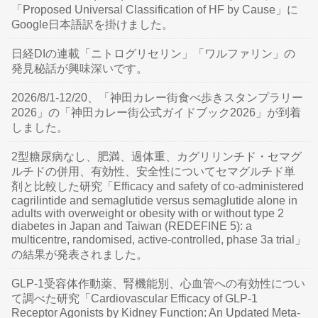
「Proposed Universal Classification of HF by Cause」に
Google日本語訳を掛けました。
日経DIの連載「ニトログリセリン」「ワルファリン」の
発見秘話が興味深いです。
2026/8/1-12/20、「神田カレー街食べ歩きスタンプラリー
2026」の「神田カレー街公式ガイドブック2026」が到着
しました。
2型糖尿病なし、肥満、過体重、カグリリンチド・セマグ
ルチドの併用、有効性、安全性についてセマグルチド単
剤と比較した研究「Efficacy and safety of co-administered
cagrilintide and semaglutide versus semaglutide alone in
adults with overweight or obesity with or without type 2
diabetes in Japan and Taiwan (REDEFINE 5): a
multicentre, randomised, active-controlled, phase 3a trial」
の結果が発表されました。
GLP-1受容体作動薬、腎機能別、心血管への有効性につい
て調べた研究「Cardiovascular Efficacy of GLP-1
Receptor Agonists by Kidney Function: An Updated Meta-