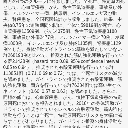
両方の4つのグループに分類しました。全死亡、特定原因死
として、心血管疾患、がん、慢性下気道疾患、事故及び外
傷、アルツハイマー病、糖尿病、インフルエンザ及び肺
炎、腎疾患を、全国死因統計から収集しました。結果、中
央値8.75年の追跡期間の間に、全体で59819例が死亡、心
血管疾患13509例、がん14375例、慢性下気道疾患3188
例、事故及び外傷2477例、アルツハイマー病1470例、糖尿
病1803例、インフルエンザ及び肺炎1135例、腎疾患1129
例でした。身体活動ガイドラインの基準を満たしていない
群268193例と比べて、推奨された筋肉強化運動を行ってい
る群21428例（hazard ratio 0.89, 95% confidence interval
0.85 to 0.94）、推奨された有酸素運動を行っている群
113851例（0.71, 0.69 to 0.72）では、全死亡リスクの減少
を認めました。ガイドラインで推奨された有酸素運動、筋
肉強化運動、両方を行っている群76384例では高い生存ベ
ネフィット（0.60, 0.57 to 0.62）を認めました。さらに、
同様の傾向は、心血管疾患、がん、慢性下気道疾患の特定
原因死においても報告されました。2018年の身体活動ガイ
ドラインで推奨されているレベルの有酸素運動、筋肉強化
運動を行うことは全死亡、特定原因死のリスクを大幅に減
らすことがわかりました。ガイドライン推奨の身体活動を
行うことは重要です。詳しくは論文をご覧ください。