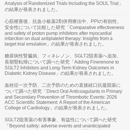
Analysis of Randomized Trials Including the SOUL Trial」
の結果が発表されました。
心筋梗塞後、抗血小板薬2剤併用療法中、PPIの有効性、
安全性について比較した研究「Comparative effectiveness
and safety of proton pump inhibitors after myocardial
infarction on dual antiplatelet therapy: Insights from a
target trial emulation」の結果が発表されました。
糖尿病性腎臓病、フィネレノン、SGLT2阻害薬へ追加、
長期腎転帰について調べた研究「Adding Finerenone to
SGLT2 Inhibitors and Long-Term Kidney Outcomes in
Diabetic Kidney Disease」の結果が発表されました。
血栓症一次予防、二次予防のための直接経口抗凝固薬に
ついて調べた研究「Direct Oral Anticoagulants in Primary
and Secondary Prevention of Thrombotic Events: 2026
ACC Scientific Statement: A Report of the American
College of Cardiology」の結果が発表されました。
SGLT2阻害薬の有害事象、有益性について調べた研究
「Beyond safety: adverse events and unanticipated