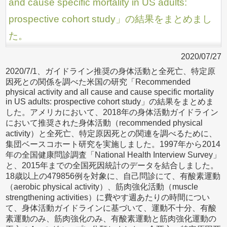
and cause specific mortality in US adults:
prospective cohort study」の結果をまとめまし
た。
2020/07/27
2020/7/1、ガイドライン推奨の身体活動と全死亡、特定原
因死との関係を調べた米国の研究「Recommended
physical activity and all cause and cause specific mortality
in US adults: prospective cohort study」の結果をまとめま
した。アメリカにおいて、2018年の身体活動ガイドライン
において推奨された身体活動（recommended physical
activity）と全死亡、特定原因死との関連を調べるために、
集団ベースコホート研究を実施しました。1997年から2014
年の全国健康問診調査「National Health Interview Survey」
と、2015年までの全国死因統計のデータを結合しました。
18歳以上の479856例を対象に、自己問診にて、有酸素運動
（aerobic physical activity）、筋肉強化活動（muscle
strengthening activities）に費やす週あたりの時間につい
て、身体活動ガイドラインに基づいて、運動不十分、有酸
素運動のみ、筋肉強化のみ、有酸素運動と筋肉強化運動の