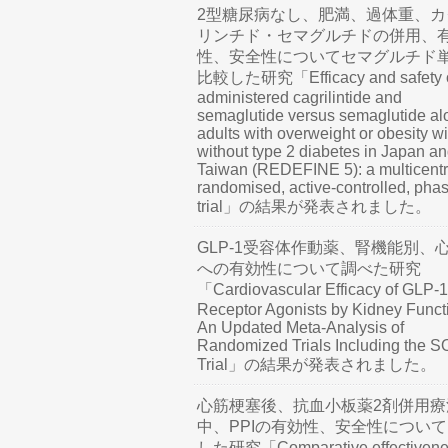
2型糖尿病なし、肥満、過体重、カ
リンチド・セマグルチドの併用、
性、安全性についてセマグルチド
比較した研究「Efficacy and safety o
administered cagrilintide and
semaglutide versus semaglutide al
adults with overweight or obesity wi
without type 2 diabetes in Japan a
Taiwan (REDEFINE 5): a multicentr
randomised, active-controlled, pha
trial」の結果が発表されました。
GLP-1受容体作動薬、腎機能別、
への有効性について調べた研究
「Cardiovascular Efficacy of GLP-1
Receptor Agonists by Kidney Funct
An Updated Meta-Analysis of
Randomized Trials Including the 
Trial」の結果が発表されました。
心筋梗塞後、抗血小板薬2剤併用療
中、PPIの有効性、安全性につい
した研究「Comparative effectivene