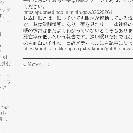
生存において最も重要な睡眠ステージであることが
ウ
ください。
レッジ
https://pubmed.ncbi.nlm.nih.gov/32628261
す。
レム睡眠とは、眠っていても眼球が運動している浅
が、脳は覚醒状態にあり、夢を見たり、自律神経の
眠の役割はまだよくわかっていないところもありま
t
死亡率が低いという報告です。深い眠りだけではな
のも面白いですね。日経メディカルにも記事になっ
e
https://medical.nikkeibp.co.jp/leaf/mem/pub/hotne
類
n of
訳を掛け
« 前のページ
」「ワ
いで
食べ歩
カレ
着し