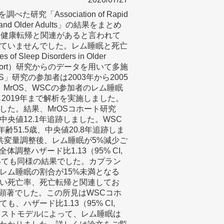
研究「Association of Rapid
aged and Older Adults」の結果をまとめ
eep）は健康転帰と関連があると言われて
ていませんでした。レム睡眠と死亡
ep Disorders in Older
 Cohort）研究からのデータを用いて多施
」研究の参加者は2003年から2005
。MrOS、WSCの参加者のレム睡眠
2019年まで解析を実施しました。
した。結果、MrOSコホート研究
歳、中央値12.1年追跡しました。WSC
年齢51.5歳、中央値20.8年追跡しま
共変量調整後、レム睡眠が5%減少ご
調整ハザード比1.13（95% CI,
においても同様の結果でした。カプラン
レム睡眠の割合が15%未満となる
高い死亡率、死亡転帰と関連してお
いて顕著でした。この所見はWSCコホ
ハザード比1.13（95% CI,
フォレストモデルによって、レム睡眠は