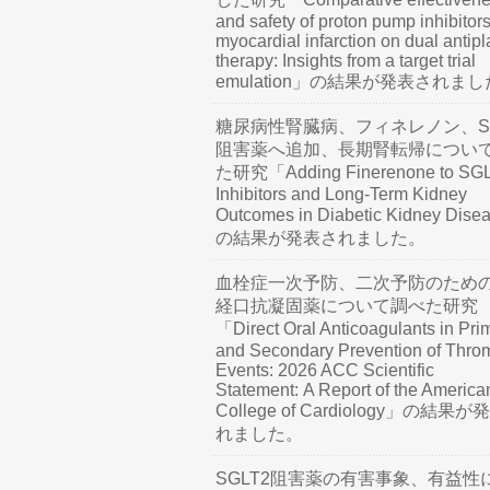
and safety of proton pump inhibitors
myocardial infarction on dual antipl
therapy: Insights from a target trial
emulation」の結果が発表されま
糖尿病性腎臓病、フィネレノン、SG
阻害薬へ追加、長期腎転帰につい
た研究「Adding Finerenone to SG
Inhibitors and Long-Term Kidney
Outcomes in Diabetic Kidney Dis
の結果が発表されました。
血栓症一次予防、二次予防のため
経口抗凝固薬について調べた研究
「Direct Oral Anticoagulants in Pri
and Secondary Prevention of Thro
Events: 2026 ACC Scientific
Statement: A Report of the America
College of Cardiology」の結果
れました。
SGLT2阻害薬の有害事象、有益性