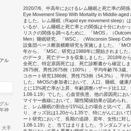
2020/7/6、中高年におけるレム睡眠と死亡率の関係を調べた
Eye Movement Sleep With Mortality in Middle-
ました。レム睡眠（Rapid eye movement sl
いるが、レム睡眠と死亡率との関係は十分にわかっ
リスクの関係を調べるために、「MrOS」（Outcomes of Sle
Men）睡眠研究、「WSC」（Wisconsin Sleep
設集団ベース断面横断研究を実施しました。「MrOS
年から、「MSC」研究は1988年に開始されました
のデータ、死亡データを収集しました。2018年から
ーアル
全死亡、特定原因死亡は、死亡診断書から確定しま
2675例、男性2675例（100%）、平均年齢76.3
コホート研究1386例、男性753例（54.3%）、平均
した。MrOSの参加者において、人口、睡眠、健康
とに13%死亡率が上昇、年齢調整ハザード比1.12、全体
1.08-1.19）でした。心血管疾患、他の原因死
マイヤー曲線において、陽性閾値効果が認められ、
品グル
と、レム睡眠の割合が15%以上の場合と比べて、
年神
り、オッズ比は1.20から1.35で、特にがんにお
ート研究において、長期の追跡、若年、女性に対しても、
1.08-1.19）と、当てはまりました。ランダム
り、大手