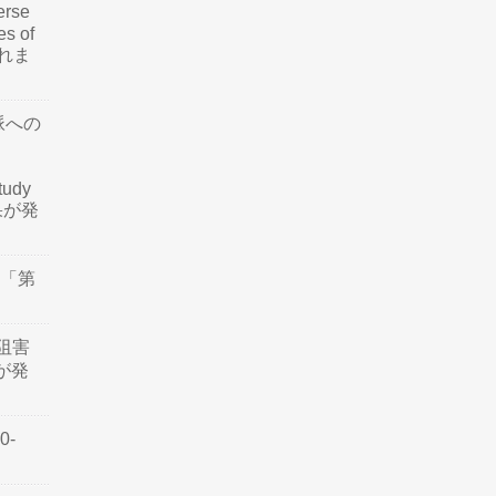
rse
es of
されま
脈への
tudy
結果が発
会「第
阻害
認が発
0-