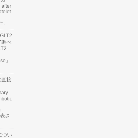
 after
atelet
した。
LT2
て調べ
LT2
ease」
の直接
mary
mbotic
n
が発表さ
につい