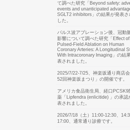
て調べた研究「Beyond safety: adve
events and unanticipated advantag
SGLT2 inhibitors」の結果が発表
した。
パルス波アブレーション後、冠動
影響について調べた研究「Effect of
Pulsed-Field Ablation on Human
Coronary Arteries: A Longitudinal S
With Intracoronary Imaging」の
表されました。
2025/7/22-7/25、神楽坂通り商店
52回神楽坂まつり」の開催です。
アメリカ食品衛生局、経口PCSK9
薬「Lipfendra (enlicitide) 」の承
表されました。
2026/7/18（土）11:00-12:30、14:3
17:00、通常通り診療です。