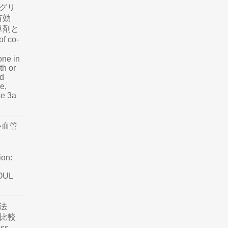
グリ
有効
単剤と
f co-
one in
th or
nd
e,
se 3a
心血管
ion:
SOUL
法
て比較
ss