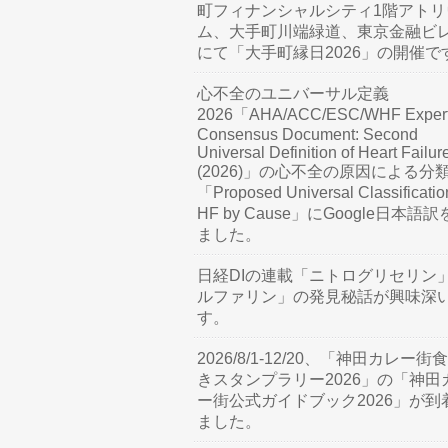
町フィナンシャルシティ1階アトリ
ム、大手町川端緑道、東京金融ビ
にて「大手町縁日2026」の開催で
心不全のユニバーサル定義
2026「AHA/ACC/ESC/WHF Exper
Consensus Document: Second
Universal Definition of Heart Failur
(2026)」の心不全の原因による分
「Proposed Universal Classificatio
HF by Cause」にGoogle日本語
ました。
日経DIの連載「ニトログリセリン
ルファリン」の発見秘話が興味深
す。
2026/8/1-12/20、「神田カレー街
きスタンプラリー2026」の「神田
ー街公式ガイドブック2026」が到
ました。