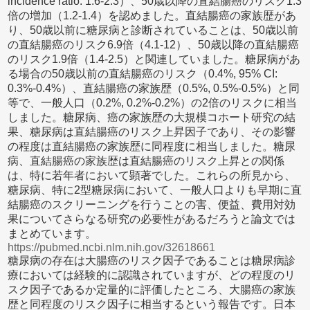
incidence ratio: 1.6-2.3）、50歳以降の直結腸癌のリスク1.3
倍の増加（1.2-1.4）を認めました。直結腸癌の家族歴があ
り、50歳以前に糖尿病と診断されていることは、50歳以前
の直結腸癌のリスク6.9倍（4.1-12）、50歳以降の直結腸癌
のリスク1.9倍（1.4-2.5）と関連していました。糖尿病があ
る場合の50歳以前の直結腸癌のリスク（0.4%, 95% CI:
0.3%-0.4%）、直結腸癌の家族歴（0.5%, 0.5%-0.5%）と同
等で、一般人口（0.2%, 0.2%-0.2%）の2倍のリスクに相当
しました。糖尿病、癌の家族歴の大規模コホート研究の結
果、糖尿病は直結腸癌のリスク上昇因子であり、その影響
の程度は直結腸癌の家族歴に同程度に相当しました。糖尿
病、直結腸癌の家族歴は直結腸癌のリスク上昇との関係
は、特に若年者において顕著でした。これらの所見から、
糖尿病、特に2型糖尿病において、一般人口よりも早期に直
結腸癌のスクリーニングを行うことの害、便益、費用対効
果についてさらなる研究の必要性があるだろうと論文では
まとめています。
https://pubmed.ncbi.nlm.nih.gov/32618661
糖尿病の存在は大腸癌のリスク因子であることは糖尿病診
療においては経験的に認識されていますが、どの程度のリ
スク因子であるか定量的に評価したところ、大腸癌の家族
歴と同程度のリスク因子に相当するという報告です。日本