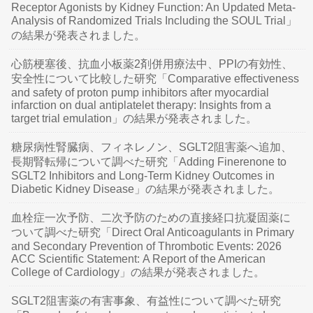
Receptor Agonists by Kidney Function: An Updated Meta-
Analysis of Randomized Trials Including the SOUL Trial」
の結果が発表されました。
心筋梗塞後、抗血小板薬2剤併用療法中、PPIの有効性、
安全性について比較した研究「Comparative effectiveness
and safety of proton pump inhibitors after myocardial
infarction on dual antiplatelet therapy: Insights from a
target trial emulation」の結果が発表されました。
糖尿病性腎臓病、フィネレノン、SGLT2阻害薬へ追加、
長期腎転帰について調べた研究「Adding Finerenone to
SGLT2 Inhibitors and Long-Term Kidney Outcomes in
Diabetic Kidney Disease」の結果が発表されました。
血栓症一次予防、二次予防のための直接経口抗凝固薬に
ついて調べた研究「Direct Oral Anticoagulants in Primary
and Secondary Prevention of Thrombotic Events: 2026
ACC Scientific Statement: A Report of the American
College of Cardiology」の結果が発表されました。
SGLT2阻害薬の有害事象、有益性について調べた研究