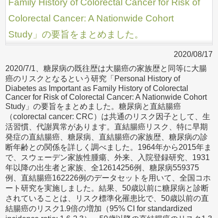
Family History of Colorectal Cancer for Risk of
Colorectal Cancer: A Nationwide Cohort
Study」の要旨をまとめました。
2020/08/17
2020/7/1、糖尿病の既往歴は大腸癌の家族歴と同等に大腸
癌のリスクとなるという研究「Personal History of
Diabetes as Important as Family History of Colorectal
Cancer for Risk of Colorectal Cancer: A Nationwide Cohort
Study」の要旨をまとめました。糖尿病と直結腸癌
（colorectal cancer: CRC）は共通のリスク因子として、生
活習慣、代謝異常があります。直結腸癌リスク、特に早期
発症の直結腸癌、糖尿病、直結腸癌の家族歴、糖尿病の診
断年齢との関係を詳しく調べました。1964年から2015年ま
で、スウェーデン家族性腫瘍、外来、入院登録研究、1931
年以降の出生者と家族、全12614256例、糖尿病559375
例、直結腸癌162226例のデータセットを用いて、全国コホ
ート研究を実施しました。結果、50歳以前に糖尿病と診断
されていることは、リスク標準化罹患比で、50歳以前の直
結腸癌のリスク1.9倍の増加（95% CI for standardized