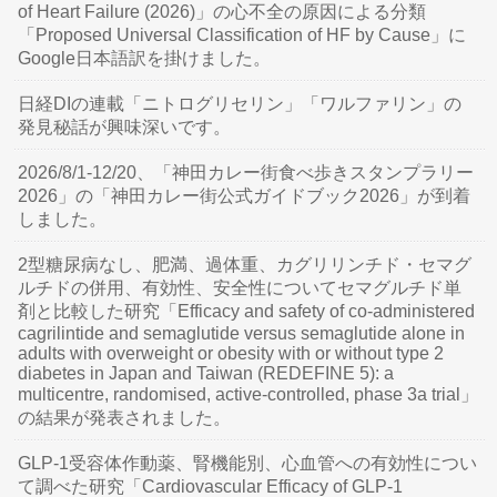
of Heart Failure (2026)」の心不全の原因による分類
「Proposed Universal Classification of HF by Cause」に
Google日本語訳を掛けました。
日経DIの連載「ニトログリセリン」「ワルファリン」の
発見秘話が興味深いです。
2026/8/1-12/20、「神田カレー街食べ歩きスタンプラリー
2026」の「神田カレー街公式ガイドブック2026」が到着
しました。
2型糖尿病なし、肥満、過体重、カグリリンチド・セマグ
ルチドの併用、有効性、安全性についてセマグルチド単
剤と比較した研究「Efficacy and safety of co-administered
cagrilintide and semaglutide versus semaglutide alone in
adults with overweight or obesity with or without type 2
diabetes in Japan and Taiwan (REDEFINE 5): a
multicentre, randomised, active-controlled, phase 3a trial」
の結果が発表されました。
GLP-1受容体作動薬、腎機能別、心血管への有効性につい
て調べた研究「Cardiovascular Efficacy of GLP-1