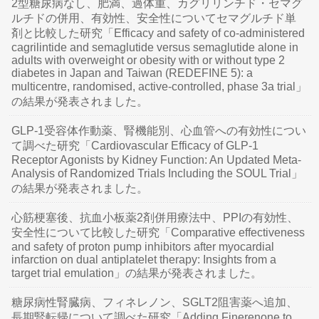
2型糖尿病なし、肥満、過体重、カグリリンチド・セマグ
ルチドの併用、有効性、安全性についてセマグルチド単
剤と比較した研究「Efficacy and safety of co-administered
cagrilintide and semaglutide versus semaglutide alone in
adults with overweight or obesity with or without type 2
diabetes in Japan and Taiwan (REDEFINE 5): a
multicentre, randomised, active-controlled, phase 3a trial」
の結果が発表されました。
GLP-1受容体作動薬、腎機能別、心血管への有効性につい
て調べた研究「Cardiovascular Efficacy of GLP-1
Receptor Agonists by Kidney Function: An Updated Meta-
Analysis of Randomized Trials Including the SOUL Trial」
の結果が発表されました。
心筋梗塞後、抗血小板薬2剤併用療法中、PPIの有効性、
安全性について比較した研究「Comparative effectiveness
and safety of proton pump inhibitors after myocardial
infarction on dual antiplatelet therapy: Insights from a
target trial emulation」の結果が発表されました。
糖尿病性腎臓病、フィネレノン、SGLT2阻害薬へ追加、
長期腎転帰について調べた研究「Adding Finerenone to