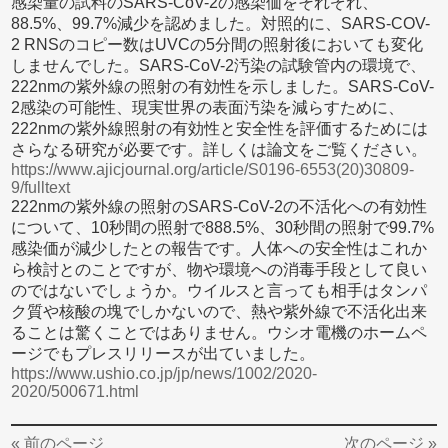
感染量の試料のSARS-CoV-2の感染価をそれぞれ、
88.5%、99.7%減少を認めました。対照的に、SARS-COV-
2 RNSのコピー数はUVCの5分間の照射後においても変化
しませんでした。SARS-CoV-2汚染の試験管内の環境で、
222nmの紫外線の照射の有効性を示しました。SARS-CoV-
2感染の可能性、現実世界の表面汚染を減らすために、
222nmの紫外線照射の有効性と安全性を評価するためには
さらなる研究が必要です。詳しくは論文をご覧ください。
https://www.ajicjournal.org/article/S0196-6553(20)30809-
9/fulltext
222nmの紫外線の照射のSARS-CoV-2の不活化への有効性
について、10秒間の照射で888.5%、30秒間の照射で99.7%
感染価が減少したとの報告です。人体への安全性はこれか
ら検討とのことですが、物や環境への消毒手段として良い
のではないでしょうか。ウイルスと言っても相手はタンパ
ク質や核酸の塊でしかないので、熱や紫外線で不活化出来
ることは驚くことではありません。ウシオ電機のホームペ
ージでもプレスリリースが出ていました。
https://www.ushio.co.jp/jp/news/1002/2020-
2020/500671.html
« 前のページ
次のページ »