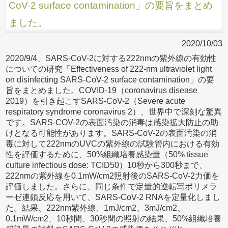
CoV-2 surface contamination」の要旨をまとめ
ました。
2020/10/03
2020/9/4、SARS-CoV-2に対する222nmの紫外線の有効性
についての研究「Effectiveness of 222-nm ultraviolet light
on disinfecting SARS-CoV-2 surface contamination」の要
旨をまとめました。COVID-19（coronavirus disease
2019）を引き起こすSARS-CoV-2（Severe acute
respiratory syndrome coronavirus 2）、世界中で深刻な驚異
です。SARS-COV-2の表面汚染の消毒は感染拡大防止の助
けとなる可能性があります。SARS-CoV-2の表面汚染の消
毒に対して222nmのUVCの紫外線の試験管内における有効
性を評価するために、50%組織培養感染量（50% tissue
culture infectious dose: TCID50）10秒から300秒まで、
222nmの紫外線を0.1mW/cm2照射後のSARS-CoV-2力価を
評価しました。さらに、同じ条件で定量的逆転写ポリメラ
ーゼ連鎖反応を用いて、SARS-CoV-2 RNAを定量化しまし
た。結果、222nm紫外線、1mJ/cm2、3mJ/cm2、
0.1mW/cm2、10秒間、30秒間の照射の結果、50%組織培養