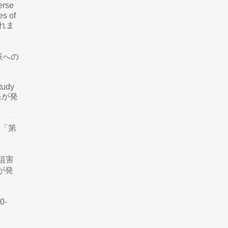
rse
es of
されま
脈への
tudy
結果が発
会「第
阻害
認が発
0-