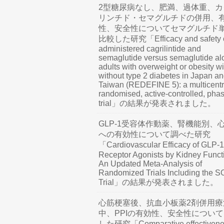
2型糖尿病なし、肥満、過体重、カ
リンチド・セマグルチドの併用、
性、安全性についてセマグルチド
比較した研究「Efficacy and safety o
administered cagrilintide and
semaglutide versus semaglutide al
adults with overweight or obesity wi
without type 2 diabetes in Japan a
Taiwan (REDEFINE 5): a multicentr
randomised, active-controlled, pha
trial」の結果が発表されました。
GLP-1受容体作動薬、腎機能別、
への有効性について調べた研究
「Cardiovascular Efficacy of GLP-1
Receptor Agonists by Kidney Funct
An Updated Meta-Analysis of
Randomized Trials Including the 
Trial」の結果が発表されました。
心筋梗塞後、抗血小板薬2剤併用療
中、PPIの有効性、安全性につい
した研究「Comparative effectivene