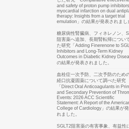
and safety of proton pump inhibitors
myocardial infarction on dual antipl
therapy: Insights from a target trial
emulation」の結果が発表されま
糖尿病性腎臓病、フィネレノン、SG
阻害薬へ追加、長期腎転帰につい
た研究「Adding Finerenone to SG
Inhibitors and Long-Term Kidney
Outcomes in Diabetic Kidney Dis
の結果が発表されました。
血栓症一次予防、二次予防のため
経口抗凝固薬について調べた研究
「Direct Oral Anticoagulants in Pri
and Secondary Prevention of Thro
Events: 2026 ACC Scientific
Statement: A Report of the America
College of Cardiology」の結果
れました。
SGLT2阻害薬の有害事象、有益性