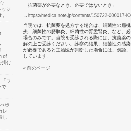
ウ
「抗菌薬が必要なとき、必要ではないとき」
レッジ
す。
→
https://medicalnote.jp/contents/150722-000017-
当院では、抗菌薬を処方する場合は、細菌性の扁桃
炎、細菌性の膀胱炎、細菌性の腎盂腎炎、など、必
t
場合のみです。当院を受診される際には、抗菌薬の
解の上ご受診ください。診察の結果、細菌性の感染
e
が必要であると主治医が判断した場合には、勿論、
類
しています。
n of
訳を掛け
« 前のページ
」「ワ
いで
食べ歩
カレ
着し