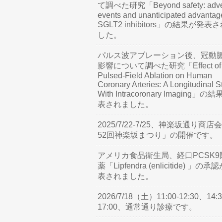
て調べた研究「Beyond safety: adve
events and unanticipated advantag
SGLT2 inhibitors」の結果が発表
した。
パルス波アブレーション後、冠動
影響について調べた研究「Effect of
Pulsed-Field Ablation on Human
Coronary Arteries: A Longitudinal S
With Intracoronary Imaging」の
表されました。
2025/7/22-7/25、神楽坂通り商店
52回神楽坂まつり」の開催です。
アメリカ食品衛生局、経口PCSK9
薬「Lipfendra (enlicitide) 」の承
表されました。
2026/7/18（土）11:00-12:30、14:3
17:00、通常通り診療です。