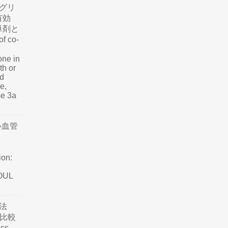
グリ
有効
単剤と
f co-
one in
th or
nd
e,
se 3a
心血管
ion:
SOUL
法
て比較
ss