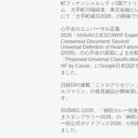
町フィナンシャルシティ1階アトリ
ム、大手町川端緑道、東京金融ビ
にて「大手町縁日2026」の開催で
心不全のユニバーサル定義
2026「AHA/ACC/ESC/WHF Exper
Consensus Document: Second
Universal Definition of Heart Failur
(2026)」の心不全の原因による分
「Proposed Universal Classificatio
HF by Cause」にGoogle日本語
ました。
日経DIの連載「ニトログリセリン
ルファリン」の発見秘話が興味深
す。
2026/8/1-12/20、「神田カレー街
きスタンプラリー2026」の「神田
ー街公式ガイドブック2026」が到
ました。