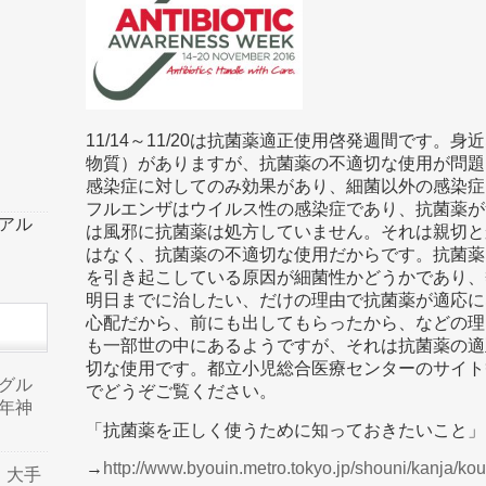
11/14～11/20は抗菌薬適正使用啓発週間です。
物質）がありますが、抗菌薬の不適切な使用が問題
感染症に対してのみ効果があり、細菌以外の感染症
フルエンザはウイルス性の感染症であり、抗菌薬が
ーアル
は風邪に抗菌薬は処方していません。それは親切と
はなく、抗菌薬の不適切な使用だからです。抗菌薬
を引き起こしている原因が細菌性かどうかであり、
明日までに治したい、だけの理由で抗菌薬が適応に
心配だから、前にも出してもらったから、などの理
も一部世の中にあるようですが、それは抗菌薬の適
切な使用です。都立小児総合医療センターのサイト
品グル
でどうぞご覧ください。
年神
「抗菌薬を正しく使うために知っておきたいこと」
→
http://www.byouin.metro.tokyo.jp/shouni/kanja/ko
り、大手