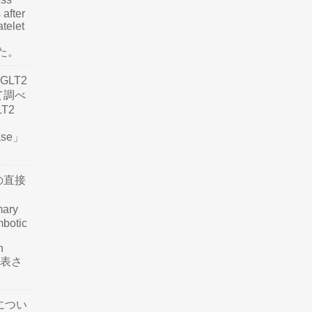
 after
atelet
した。
LT2
て調べ
LT2
ease」
の直接
mary
mbotic
n
が発表さ
につい