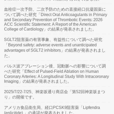
血栓症一次予防、二次予防のための直接経口抗凝固薬に
ついて調べた研究「Direct Oral Anticoagulants in Primary
and Secondary Prevention of Thrombotic Events: 2026
ACC Scientific Statement: A Report of the American
College of Cardiology」の結果が発表されました。
SGLT2阻害薬の有害事象、有益性について調べた研究
「Beyond safety: adverse events and unanticipated
advantages of SGLT2 inhibitors」の結果が発表されまし
た。
パルス波アブレーション後、冠動脈への影響について調
べた研究「Effect of Pulsed-Field Ablation on Human
Coronary Arteries: A Longitudinal Study With Intracoronary
Imaging」の結果が発表されました。
2025/7/22-7/25、神楽坂通り商店会「第52回神楽坂まつ
り」の開催です。
アメリカ食品衛生局、経口PCSK9阻害薬「Lipfendra
(enlicitide) 」の承認が発表されました。