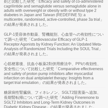
剤と比較した研究「Efficacy and safety of co-administered
cagrilintide and semaglutide versus semaglutide alone in
adults with overweight or obesity with or without type 2
diabetes in Japan and Taiwan (REDEFINE 5): a
multicentre, randomised, active-controlled, phase 3a trial」
の結果が発表されました。
GLP-1受容体作動薬、腎機能別、心血管への有効性につい
て調べた研究「Cardiovascular Efficacy of GLP-1
Receptor Agonists by Kidney Function: An Updated Meta-
Analysis of Randomized Trials Including the SOUL Trial」
の結果が発表されました。
心筋梗塞後、抗血小板薬2剤併用療法中、PPIの有効性、
安全性について比較した研究「Comparative effectiveness
and safety of proton pump inhibitors after myocardial
infarction on dual antiplatelet therapy: Insights from a
target trial emulation」の結果が発表されました。
糖尿病性腎臓病、フィネレノン、SGLT2阻害薬へ追加、
長期腎転帰について調べた研究「Adding Finerenone to
SGLT2 Inhibitors and Long-Term Kidney Outcomes in
Diabetic Kidney Disease」の結果が発表されました。