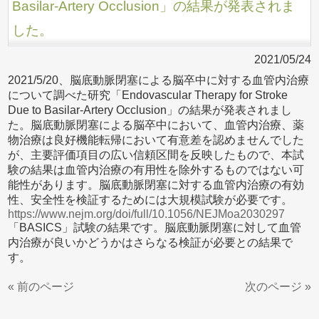
Basilar-Artery Occlusion」の結果が発表されま
した。
2021/05/24
2021/5/20、脳底動脈閉塞による脳卒中に対する血管内治療
について調べた研究「Endovascular Therapy for Stroke
Due to Basilar-Artery Occlusion」の結果が発表されまし
た。脳底動脈閉塞による脳卒中において、血管内治療、薬
物治療は良好機能転帰において有意差を認めませんでした
が、主要評価項目の広い信頼区間を反映したもので、本試
験の結果は血管内治療の有用性を除外するものではない可
能性があります。脳底動脈閉塞に対する血管内治療の有効
性、安全性を検証するためには大規模試験が必要です。
https://www.nejm.org/doi/full/10.1056/NEJMoa2030297
「BASICS」試験の結果です。脳底動脈閉塞に対して血管
内治療が良いかどうかはさらなる検証が必要との結果で
す。
« 前のページ
次のページ »