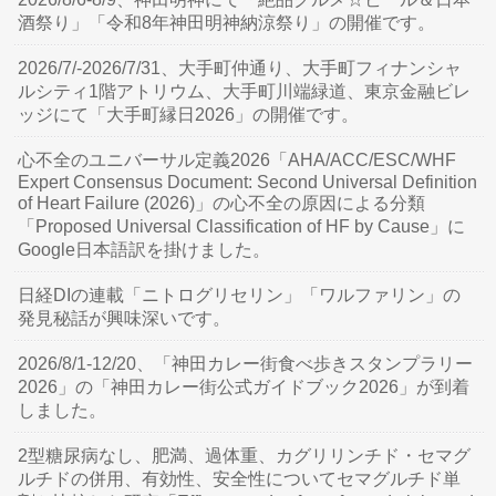
酒祭り」「令和8年神田明神納涼祭り」の開催です。
2026/7/-2026/7/31、大手町仲通り、大手町フィナンシャ
ルシティ1階アトリウム、大手町川端緑道、東京金融ビレ
ッジにて「大手町縁日2026」の開催です。
心不全のユニバーサル定義2026「AHA/ACC/ESC/WHF
Expert Consensus Document: Second Universal Definition
of Heart Failure (2026)」の心不全の原因による分類
「Proposed Universal Classification of HF by Cause」に
Google日本語訳を掛けました。
日経DIの連載「ニトログリセリン」「ワルファリン」の
発見秘話が興味深いです。
2026/8/1-12/20、「神田カレー街食べ歩きスタンプラリー
2026」の「神田カレー街公式ガイドブック2026」が到着
しました。
2型糖尿病なし、肥満、過体重、カグリリンチド・セマグ
ルチドの併用、有効性、安全性についてセマグルチド単