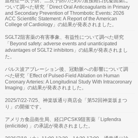
血栓症一次予防、二次予防のための直接経口抗凝固薬に
ついて調べた研究「Direct Oral Anticoagulants in Primary
and Secondary Prevention of Thrombotic Events: 2026
ACC Scientific Statement: A Report of the American
College of Cardiology」の結果が発表されました。
SGLT2阻害薬の有害事象、有益性について調べた研究
「Beyond safety: adverse events and unanticipated
advantages of SGLT2 inhibitors」の結果が発表されまし
た。
パルス波アブレーション後、冠動脈への影響について調
べた研究「Effect of Pulsed-Field Ablation on Human
Coronary Arteries: A Longitudinal Study With Intracoronary
Imaging」の結果が発表されました。
2025/7/22-7/25、神楽坂通り商店会「第52回神楽坂まつ
り」の開催です。
アメリカ食品衛生局、経口PCSK9阻害薬「Lipfendra
(enlicitide) 」の承認が発表されました。