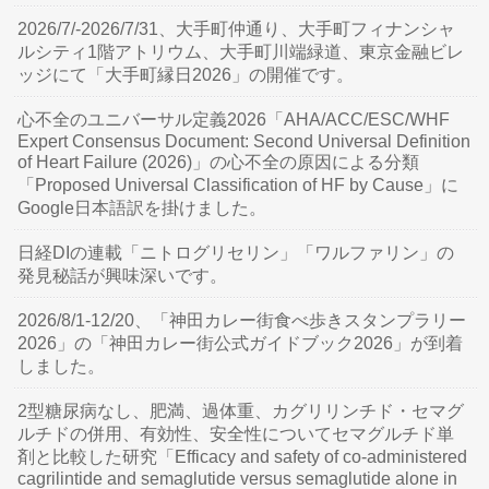
2026/7/-2026/7/31、大手町仲通り、大手町フィナンシャ
ルシティ1階アトリウム、大手町川端緑道、東京金融ビレ
ッジにて「大手町縁日2026」の開催です。
心不全のユニバーサル定義2026「AHA/ACC/ESC/WHF
Expert Consensus Document: Second Universal Definition
of Heart Failure (2026)」の心不全の原因による分類
「Proposed Universal Classification of HF by Cause」に
Google日本語訳を掛けました。
日経DIの連載「ニトログリセリン」「ワルファリン」の
発見秘話が興味深いです。
2026/8/1-12/20、「神田カレー街食べ歩きスタンプラリー
2026」の「神田カレー街公式ガイドブック2026」が到着
しました。
2型糖尿病なし、肥満、過体重、カグリリンチド・セマグ
ルチドの併用、有効性、安全性についてセマグルチド単
剤と比較した研究「Efficacy and safety of co-administered
cagrilintide and semaglutide versus semaglutide alone in