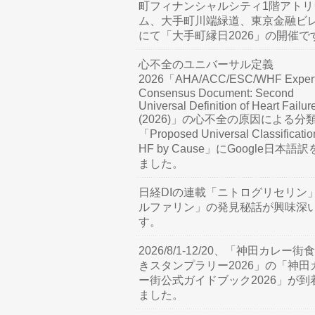
町フィナンシャルシティ1階アトリ
ム、大手町川端緑道、東京金融ビ
にて「大手町縁日2026」の開催で
心不全のユニバーサル定義
2026「AHA/ACC/ESC/WHF Exper
Consensus Document: Second
Universal Definition of Heart Failur
(2026)」の心不全の原因による分
「Proposed Universal Classificatio
HF by Cause」にGoogle日本語
ました。
日経DIの連載「ニトログリセリン
ルファリン」の発見秘話が興味深
す。
2026/8/1-12/20、「神田カレー街
きスタンプラリー2026」の「神田
ー街公式ガイドブック2026」が到
ました。