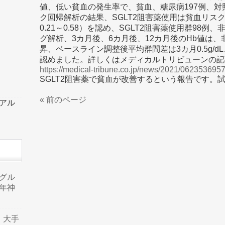
値、低い貧血の発生率で、貧血、糖尿病197例、対
ク回帰解析の結果、SGLT2阻害薬使用は貧血リスクの有
0.21～0.58）を認め、SGLT2阻害薬使用群98
グ解析、3カ月後、6カ月後、12カ月後のHb値は
昇、ベースライン調整後平均群間差は3カ月0.5g/dL、6カ
認めました。詳しくはメディカルトリビューンの記
https://medical-tribune.co.jp/news/2021/062353695
SGLT2阻害薬で貧血が改善するという報告です。
« 前のページ
ーアル
品グル
年神
り、大手