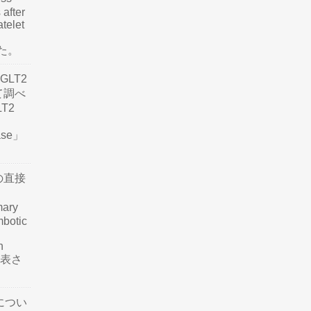
 after
atelet
した。
LT2
て調べ
LT2
ease」
の直接
mary
mbotic
n
が発表さ
につい