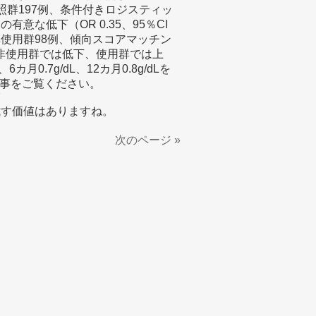
照群197例、条件付きロジスティッ
意な低下（OR 0.35、95％CI
例、非使用群98例、傾向スコアマッチン
、非使用群では低下、使用群では上
月0.7g/dL、12カ月0.8g/dLを
事をご覧ください。
7
試す価値はありますね。
次のページ »