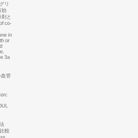
グリ
有効
単剤と
f co-
one in
th or
nd
e,
se 3a
心血管
ion:
SOUL
法
て比較
ss