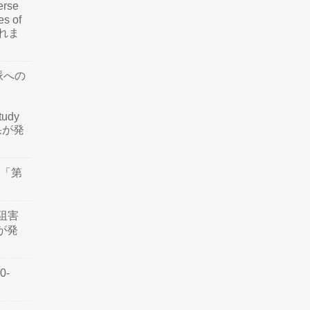
rse
es of
されま
脈への
tudy
結果が発
会「第
阻害
認が発
0-