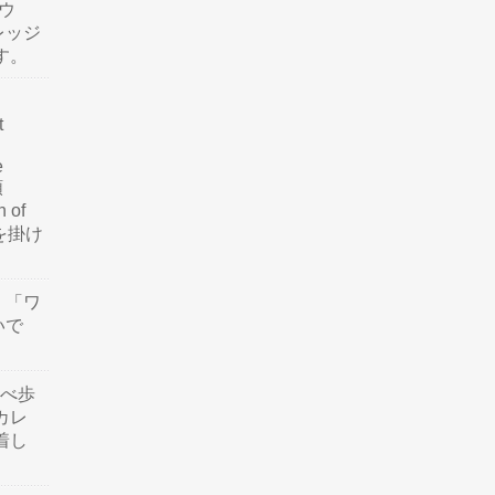
ウ
レッジ
す。
t
e
類
n of
訳を掛け
」「ワ
いで
食べ歩
カレ
着し