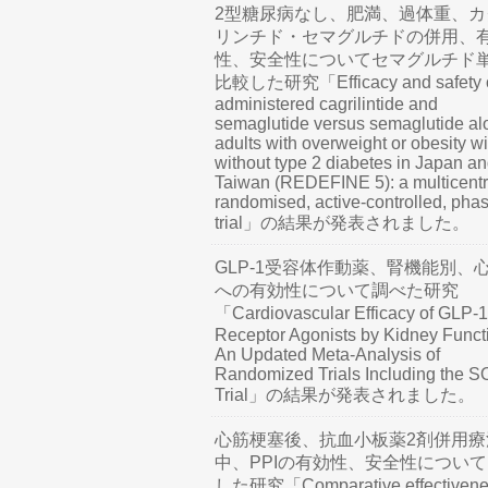
2型糖尿病なし、肥満、過体重、カ
リンチド・セマグルチドの併用、
性、安全性についてセマグルチド
比較した研究「Efficacy and safety o
administered cagrilintide and
semaglutide versus semaglutide al
adults with overweight or obesity wi
without type 2 diabetes in Japan a
Taiwan (REDEFINE 5): a multicentr
randomised, active-controlled, pha
trial」の結果が発表されました。
GLP-1受容体作動薬、腎機能別、
への有効性について調べた研究
「Cardiovascular Efficacy of GLP-1
Receptor Agonists by Kidney Funct
An Updated Meta-Analysis of
Randomized Trials Including the 
Trial」の結果が発表されました。
心筋梗塞後、抗血小板薬2剤併用療
中、PPIの有効性、安全性につい
した研究「Comparative effectivene