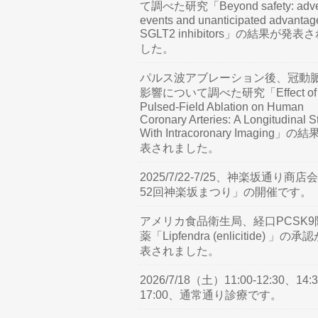
て調べた研究「Beyond safety: adve
events and unanticipated advantag
SGLT2 inhibitors」の結果が発表
した。
パルス波アブレーション後、冠動
影響について調べた研究「Effect of
Pulsed-Field Ablation on Human
Coronary Arteries: A Longitudinal S
With Intracoronary Imaging」の
表されました。
2025/7/22-7/25、神楽坂通り商店
52回神楽坂まつり」の開催です。
アメリカ食品衛生局、経口PCSK9
薬「Lipfendra (enlicitide) 」の承
表されました。
2026/7/18（土）11:00-12:30、14:3
17:00、通常通り診療です。