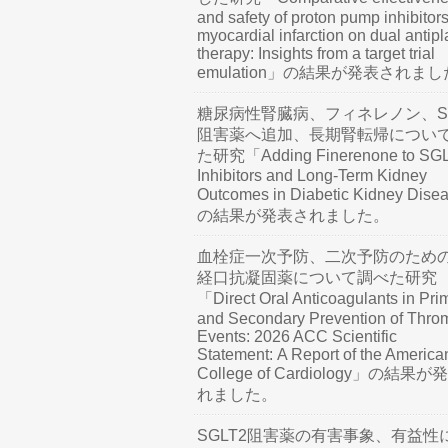
and safety of proton pump inhibitors
myocardial infarction on dual antipl
therapy: Insights from a target trial
emulation」の結果が発表されま
糖尿病性腎臓病、フィネレノン、SG
阻害薬へ追加、長期腎転帰につい
た研究「Adding Finerenone to SG
Inhibitors and Long-Term Kidney
Outcomes in Diabetic Kidney Dis
の結果が発表されました。
血栓症一次予防、二次予防のため
経口抗凝固薬について調べた研究
「Direct Oral Anticoagulants in Pri
and Secondary Prevention of Thro
Events: 2026 ACC Scientific
Statement: A Report of the America
College of Cardiology」の結果
れました。
SGLT2阻害薬の有害事象、有益性