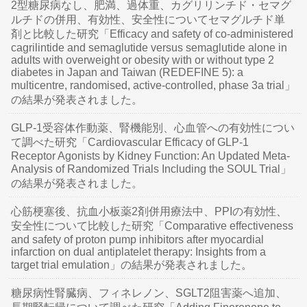
2型糖尿病なし、肥満、過体重、カグリリンチド・セマグ
ルチドの併用、有効性、安全性についてセマグルチド単
剤と比較した研究「Efficacy and safety of co-administered
cagrilintide and semaglutide versus semaglutide alone in
adults with overweight or obesity with or without type 2
diabetes in Japan and Taiwan (REDEFINE 5): a
multicentre, randomised, active-controlled, phase 3a trial」
の結果が発表されました。
GLP-1受容体作動薬、腎機能別、心血管への有効性につい
て調べた研究「Cardiovascular Efficacy of GLP-1
Receptor Agonists by Kidney Function: An Updated Meta-
Analysis of Randomized Trials Including the SOUL Trial」
の結果が発表されました。
心筋梗塞後、抗血小板薬2剤併用療法中、PPIの有効性、
安全性について比較した研究「Comparative effectiveness
and safety of proton pump inhibitors after myocardial
infarction on dual antiplatelet therapy: Insights from a
target trial emulation」の結果が発表されました。
糖尿病性腎臓病、フィネレノン、SGLT2阻害薬へ追加、