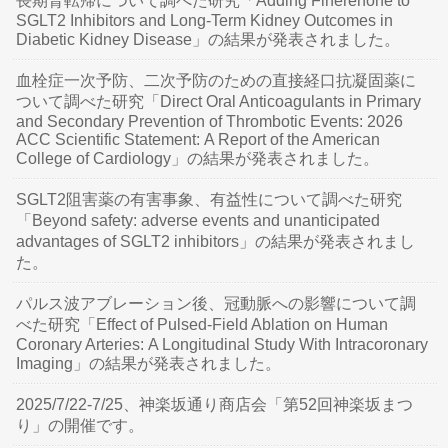
長期腎転帰について調べた研究「Adding Finerenone to
SGLT2 Inhibitors and Long-Term Kidney Outcomes in
Diabetic Kidney Disease」の結果が発表されました。
血栓症一次予防、二次予防のための直接経口抗凝固薬に
ついて調べた研究「Direct Oral Anticoagulants in Primary
and Secondary Prevention of Thrombotic Events: 2026
ACC Scientific Statement: A Report of the American
College of Cardiology」の結果が発表されました。
SGLT2阻害薬の有害事象、有益性について調べた研究
「Beyond safety: adverse events and unanticipated
advantages of SGLT2 inhibitors」の結果が発表されまし
た。
パルス波アブレーション後、冠動脈への影響について調
べた研究「Effect of Pulsed-Field Ablation on Human
Coronary Arteries: A Longitudinal Study With Intracoronary
Imaging」の結果が発表されました。
2025/7/22-7/25、神楽坂通り商店会「第52回神楽坂まつ
り」の開催です。