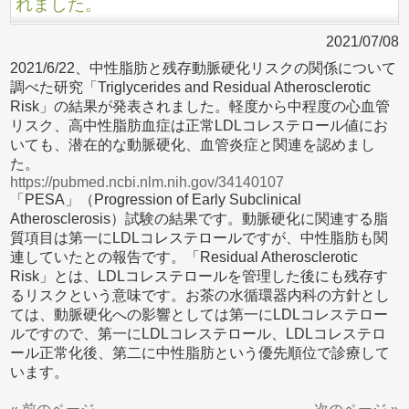
れました。
2021/07/08
2021/6/22、中性脂肪と残存動脈硬化リスクの関係について
調べた研究「Triglycerides and Residual Atherosclerotic
Risk」の結果が発表されました。軽度から中程度の心血管
リスク、高中性脂肪血症は正常LDLコレステロール値にお
いても、潜在的な動脈硬化、血管炎症と関連を認めまし
た。
https://pubmed.ncbi.nlm.nih.gov/34140107
「PESA」（Progression of Early Subclinical
Atherosclerosis）試験の結果です。動脈硬化に関連する脂
質項目は第一にLDLコレステロールですが、中性脂肪も関
連していたとの報告です。「Residual Atherosclerotic
Risk」とは、LDLコレステロールを管理した後にも残存す
るリスクという意味です。お茶の水循環器内科の方針とし
ては、動脈硬化への影響としては第一にLDLコレステロー
ルですので、第一にLDLコレステロール、LDLコレステロ
ール正常化後、第二に中性脂肪という優先順位で診療して
います。