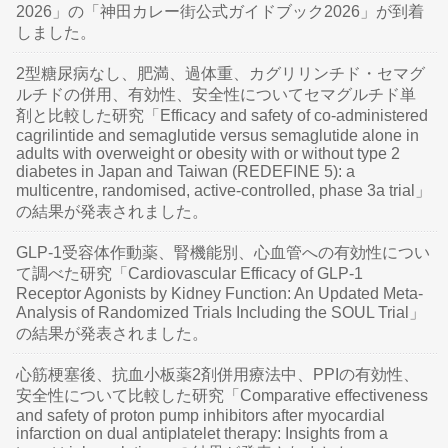
2026」の「神田カレー街公式ガイドブック2026」が到着
しました。
2型糖尿病なし、肥満、過体重、カグリリンチド・セマグ
ルチドの併用、有効性、安全性についてセマグルチド単
剤と比較した研究「Efficacy and safety of co-administered
cagrilintide and semaglutide versus semaglutide alone in
adults with overweight or obesity with or without type 2
diabetes in Japan and Taiwan (REDEFINE 5): a
multicentre, randomised, active-controlled, phase 3a trial」
の結果が発表されました。
GLP-1受容体作動薬、腎機能別、心血管への有効性につい
て調べた研究「Cardiovascular Efficacy of GLP-1
Receptor Agonists by Kidney Function: An Updated Meta-
Analysis of Randomized Trials Including the SOUL Trial」
の結果が発表されました。
心筋梗塞後、抗血小板薬2剤併用療法中、PPIの有効性、
安全性について比較した研究「Comparative effectiveness
and safety of proton pump inhibitors after myocardial
infarction on dual antiplatelet therapy: Insights from a