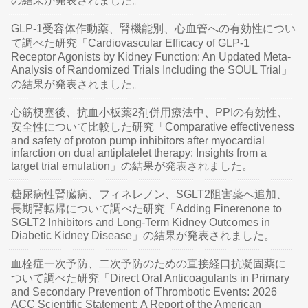
の結果が発表されました。
GLP-1受容体作動薬、腎機能別、心血管への有効性につい
て調べた研究「Cardiovascular Efficacy of GLP-1
Receptor Agonists by Kidney Function: An Updated Meta-
Analysis of Randomized Trials Including the SOUL Trial」
の結果が発表されました。
心筋梗塞後、抗血小板薬2剤併用療法中、PPIの有効性、
安全性について比較した研究「Comparative effectiveness
and safety of proton pump inhibitors after myocardial
infarction on dual antiplatelet therapy: Insights from a
target trial emulation」の結果が発表されました。
糖尿病性腎臓病、フィネレノン、SGLT2阻害薬へ追加、
長期腎転帰について調べた研究「Adding Finerenone to
SGLT2 Inhibitors and Long-Term Kidney Outcomes in
Diabetic Kidney Disease」の結果が発表されました。
血栓症一次予防、二次予防のための直接経口抗凝固薬に
ついて調べた研究「Direct Oral Anticoagulants in Primary
and Secondary Prevention of Thrombotic Events: 2026
ACC Scientific Statement: A Report of the American