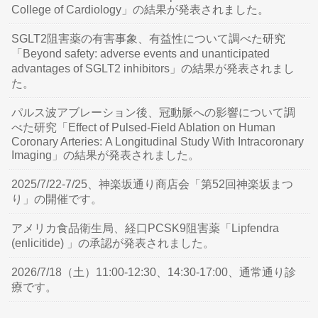
College of Cardiology」の結果が発表されました。
SGLT2阻害薬の有害事象、有益性について調べた研究
「Beyond safety: adverse events and unanticipated
advantages of SGLT2 inhibitors」の結果が発表されまし
た。
パルス波アブレーション後、冠動脈への影響について調
べた研究「Effect of Pulsed-Field Ablation on Human
Coronary Arteries: A Longitudinal Study With Intracoronary
Imaging」の結果が発表されました。
2025/7/22-7/25、神楽坂通り商店会「第52回神楽坂まつ
り」の開催です。
アメリカ食品衛生局、経口PCSK9阻害薬「Lipfendra
(enlicitide) 」の承認が発表されました。
2026/7/18（土）11:00-12:30、14:30-17:00、通常通り診
療です。