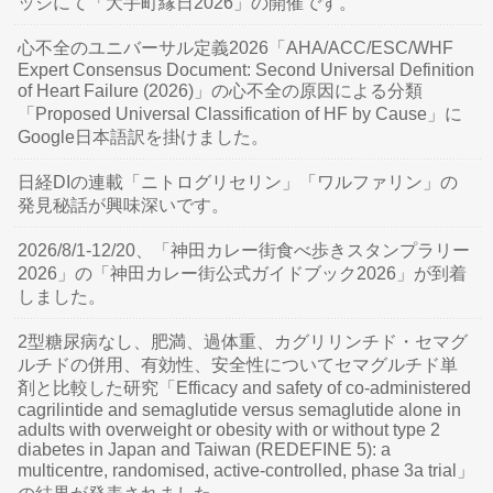
ッジにて「大手町縁日2026」の開催です。
心不全のユニバーサル定義2026「AHA/ACC/ESC/WHF
Expert Consensus Document: Second Universal Definition
of Heart Failure (2026)」の心不全の原因による分類
「Proposed Universal Classification of HF by Cause」に
Google日本語訳を掛けました。
日経DIの連載「ニトログリセリン」「ワルファリン」の
発見秘話が興味深いです。
2026/8/1-12/20、「神田カレー街食べ歩きスタンプラリー
2026」の「神田カレー街公式ガイドブック2026」が到着
しました。
2型糖尿病なし、肥満、過体重、カグリリンチド・セマグ
ルチドの併用、有効性、安全性についてセマグルチド単
剤と比較した研究「Efficacy and safety of co-administered
cagrilintide and semaglutide versus semaglutide alone in
adults with overweight or obesity with or without type 2
diabetes in Japan and Taiwan (REDEFINE 5): a
multicentre, randomised, active-controlled, phase 3a trial」