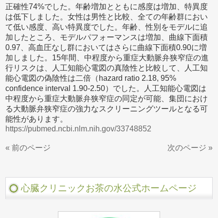
正確性74%でした。年齢増加とともに感度は増加、特異度
は低下しました。女性は男性と比較、全ての年齢群におい
て低い感度、高い特異度でした。年齢、性別をモデルに追
加したところ、モデルパフォーマンスは増加、曲線下面積
0.97、高血圧なし群においてはさらに曲線下面積0.90に増
加しました。15年間、中程度から重症大動脈弁狭窄症の進
行リスクは、人工知能心電図の真陰性と比較して、人工知
能心電図の偽陰性は二倍（hazard ratio 2.18, 95%
confidence interval 1.90-2.50）でした。人工知能心電図は
中程度から重症大動脈弁狭窄症の同定が可能、集団におけ
る大動脈弁狭窄症の強力なスクリーニングツールとなる可
能性があります。
https://pubmed.ncbi.nlm.nih.gov/33748852
« 前のページ
次のページ »
心臓クリニックお茶の水公式ホームページ