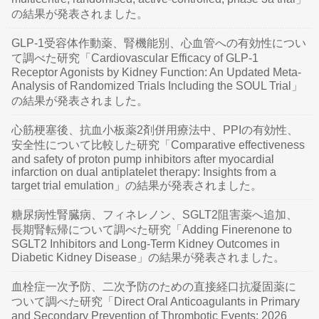
の結果が発表されました。
GLP-1受容体作動薬、腎機能別、心血管への有効性につい
て調べた研究「Cardiovascular Efficacy of GLP-1
Receptor Agonists by Kidney Function: An Updated Meta-
Analysis of Randomized Trials Including the SOUL Trial」
の結果が発表されました。
心筋梗塞後、抗血小板薬2剤併用療法中、PPIの有効性、
安全性について比較した研究「Comparative effectiveness
and safety of proton pump inhibitors after myocardial
infarction on dual antiplatelet therapy: Insights from a
target trial emulation」の結果が発表されました。
糖尿病性腎臓病、フィネレノン、SGLT2阻害薬へ追加、
長期腎転帰について調べた研究「Adding Finerenone to
SGLT2 Inhibitors and Long-Term Kidney Outcomes in
Diabetic Kidney Disease」の結果が発表されました。
血栓症一次予防、二次予防のための直接経口抗凝固薬に
ついて調べた研究「Direct Oral Anticoagulants in Primary
and Secondary Prevention of Thrombotic Events: 2026