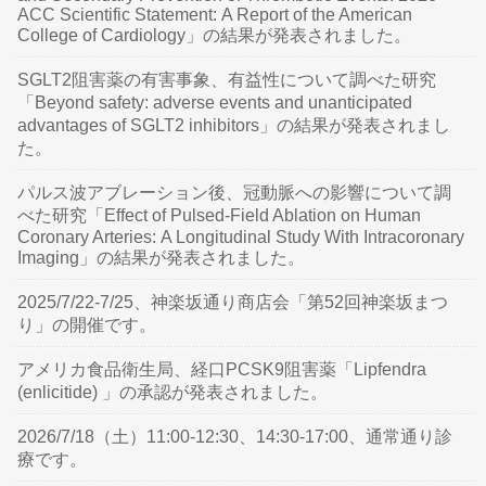
ACC Scientific Statement: A Report of the American
College of Cardiology」の結果が発表されました。
SGLT2阻害薬の有害事象、有益性について調べた研究
「Beyond safety: adverse events and unanticipated
advantages of SGLT2 inhibitors」の結果が発表されまし
た。
パルス波アブレーション後、冠動脈への影響について調
べた研究「Effect of Pulsed-Field Ablation on Human
Coronary Arteries: A Longitudinal Study With Intracoronary
Imaging」の結果が発表されました。
2025/7/22-7/25、神楽坂通り商店会「第52回神楽坂まつ
り」の開催です。
アメリカ食品衛生局、経口PCSK9阻害薬「Lipfendra
(enlicitide) 」の承認が発表されました。
2026/7/18（土）11:00-12:30、14:30-17:00、通常通り診
療です。