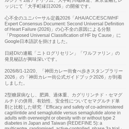
ルシティ1階アトリウム、大手町川端緑道、東京金融ビレ
ッジにて「大手町縁日2026」の開催です。
心不全のユニバーサル定義2026「AHA/ACC/ESC/WHF
Expert Consensus Document: Second Universal Definition
of Heart Failure (2026)」の心不全の原因による分類
「Proposed Universal Classification of HF by Cause」に
Google日本語訳を掛けました。
日経DIの連載「ニトログリセリン」「ワルファリン」の
発見秘話が興味深いです。
2026/8/1-12/20、「神田カレー街食べ歩きスタンプラリー
2026」の「神田カレー街公式ガイドブック2026」が到着
しました。
2型糖尿病なし、肥満、過体重、カグリリンチド・セマグ
ルチドの併用、有効性、安全性についてセマグルチド単
剤と比較した研究「Efficacy and safety of co-administered
cagrilintide and semaglutide versus semaglutide alone in
adults with overweight or obesity with or without type 2
diabetes in Japan and Taiwan (REDEFINE 5): a
multicentre, randomised, active-controlled, phase 3a trial」