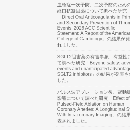
血栓症一次予防、二次予防のため
経口抗凝固薬について調べた研究
「Direct Oral Anticoagulants in Pri
and Secondary Prevention of Thro
Events: 2026 ACC Scientific
Statement: A Report of the America
College of Cardiology」の結果
れました。
SGLT2阻害薬の有害事象、有益性
て調べた研究「Beyond safety: adve
events and unanticipated advantag
SGLT2 inhibitors」の結果が発表
した。
パルス波アブレーション後、冠動
影響について調べた研究「Effect of
Pulsed-Field Ablation on Human
Coronary Arteries: A Longitudinal S
With Intracoronary Imaging」の
表されました。