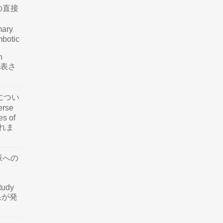
の直接
mary
mbotic
n
が発表さ
につい
rse
es of
されま
脈への
tudy
結果が発