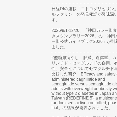
日経DIの連載「ニトログリセリン
ルファリン」の発見秘話が興味深
す。
2026/8/1-12/20、「神田カレー街
きスタンプラリー2026」の「神田
ー街公式ガイドブック2026」が到
ました。
2型糖尿病なし、肥満、過体重、カ
リンチド・セマグルチドの併用、
性、安全性についてセマグルチド
比較した研究「Efficacy and safety o
administered cagrilintide and
semaglutide versus semaglutide al
adults with overweight or obesity wi
without type 2 diabetes in Japan a
Taiwan (REDEFINE 5): a multicentr
randomised, active-controlled, pha
trial」の結果が発表されました。