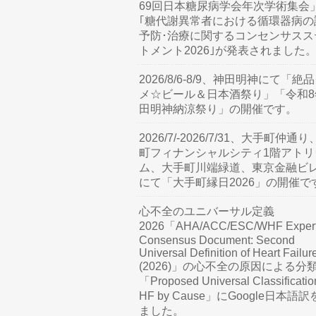
69回日本糖尿病学会年次学術集会
｢糖代謝異常者における循環器病の
予防･治療に関するコンセンサスス
トメント2026｣が発表されました
2026/8/6-8/9、神田明神にて「絶
メ☆ビール＆日本酒祭り」「令和8
田明神納涼祭り」の開催です。
2026/7/-2026/7/31、大手町仲通
町フィナンシャルシティ1階アトリ
ム、大手町川端緑道、東京金融ビ
にて「大手町縁日2026」の開催で
心不全のユニバーサル定義
2026「AHA/ACC/ESC/WHF Exper
Consensus Document: Second
Universal Definition of Heart Failur
(2026)」の心不全の原因による分
「Proposed Universal Classificatio
HF by Cause」にGoogle日本語
ました。