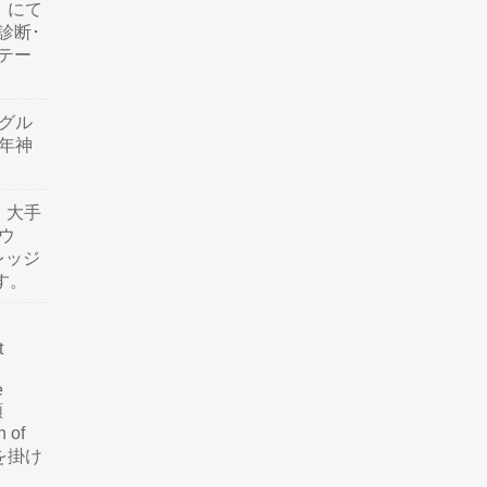
」にて
診断･
テー
。
品グル
年神
り、大手
ウ
レッジ
す。
t
e
類
n of
訳を掛け