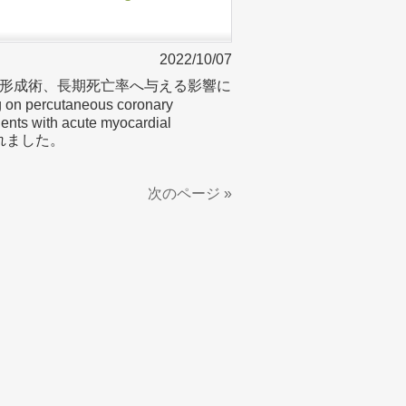
2022/10/07
形成術、長期死亡率へ与える影響に
on percutaneous coronary
tients with acute myocardial
発表されました。
次のページ »