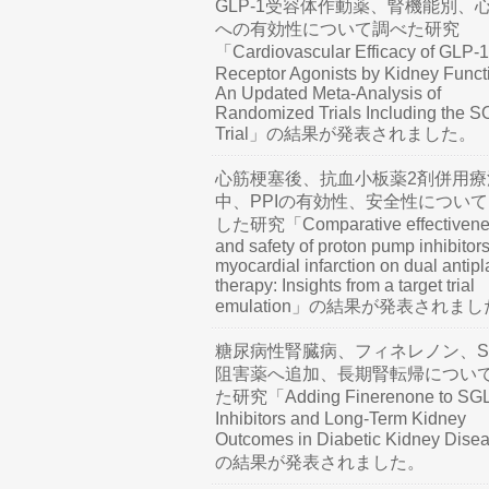
GLP-1受容体作動薬、腎機能別、
への有効性について調べた研究
「Cardiovascular Efficacy of GLP-1
Receptor Agonists by Kidney Funct
An Updated Meta-Analysis of
Randomized Trials Including the 
Trial」の結果が発表されました。
心筋梗塞後、抗血小板薬2剤併用療
中、PPIの有効性、安全性につい
した研究「Comparative effectivene
and safety of proton pump inhibitors
myocardial infarction on dual antipl
therapy: Insights from a target trial
emulation」の結果が発表されま
糖尿病性腎臓病、フィネレノン、SG
阻害薬へ追加、長期腎転帰につい
た研究「Adding Finerenone to SG
Inhibitors and Long-Term Kidney
Outcomes in Diabetic Kidney Dis
の結果が発表されました。