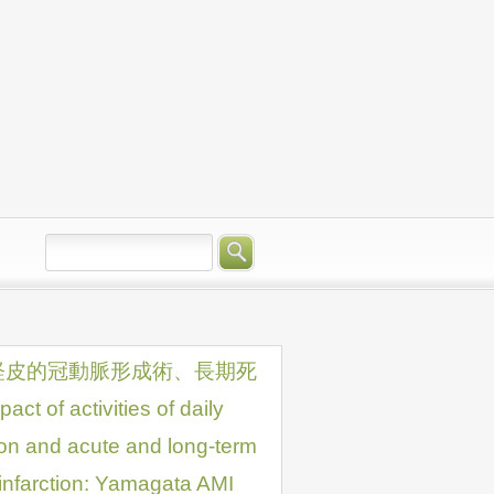
経皮的冠動脈形成術、長期死
tivities of daily
ion and acute and long-term
l infarction: Yamagata AMI