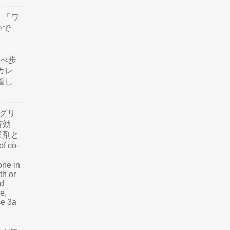
」「ワ
いで
食べ歩
カレ
着し
グリ
有効
単剤と
f co-
one in
th or
nd
e,
se 3a