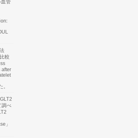
心血管
ion:
SOUL
法
て比較
ss
 after
atelet
した。
LT2
て調べ
LT2
ease」