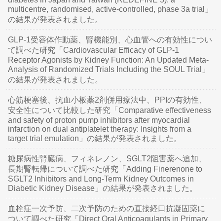
multicentre, randomised, active-controlled, phase 3a trial」
の結果が発表されました。
GLP-1受容体作動薬、腎機能別、心血管への有効性につい
て調べた研究「Cardiovascular Efficacy of GLP-1
Receptor Agonists by Kidney Function: An Updated Meta-
Analysis of Randomized Trials Including the SOUL Trial」
の結果が発表されました。
心筋梗塞後、抗血小板薬2剤併用療法中、PPIの有効性、
安全性について比較した研究「Comparative effectiveness
and safety of proton pump inhibitors after myocardial
infarction on dual antiplatelet therapy: Insights from a
target trial emulation」の結果が発表されました。
糖尿病性腎臓病、フィネレノン、SGLT2阻害薬へ追加、
長期腎転帰について調べた研究「Adding Finerenone to
SGLT2 Inhibitors and Long-Term Kidney Outcomes in
Diabetic Kidney Disease」の結果が発表されました。
血栓症一次予防、二次予防のための直接経口抗凝固薬に
ついて調べた研究「Direct Oral Anticoagulants in Primary