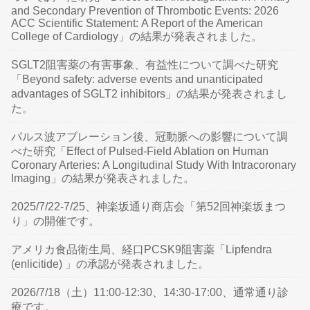
and Secondary Prevention of Thrombotic Events: 2026
ACC Scientific Statement: A Report of the American
College of Cardiology」の結果が発表されました。
SGLT2阻害薬の有害事象、有益性について調べた研究
「Beyond safety: adverse events and unanticipated
advantages of SGLT2 inhibitors」の結果が発表されまし
た。
パルス波アブレーション後、冠動脈への影響について調
べた研究「Effect of Pulsed-Field Ablation on Human
Coronary Arteries: A Longitudinal Study With Intracoronary
Imaging」の結果が発表されました。
2025/7/22-7/25、神楽坂通り商店会「第52回神楽坂まつ
り」の開催です。
アメリカ食品衛生局、経口PCSK9阻害薬「Lipfendra
(enlicitide) 」の承認が発表されました。
2026/7/18（土）11:00-12:30、14:30-17:00、通常通り診
療です。