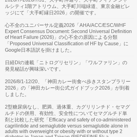
ルシティ1階アトリウム、大手町川端緑道、東京金融ビレ
ッジにて「大手町縁日2026」の開催です。
心不全のユニバーサル定義2026「AHA/ACC/ESC/WHF
Expert Consensus Document: Second Universal Definition
of Heart Failure (2026)」の心不全の原因による分類
「Proposed Universal Classification of HF by Cause」に
Google日本語訳を掛けました。
日経DIの連載「ニトログリセリン」「ワルファリン」の
発見秘話が興味深いです。
2026/8/1-12/20、「神田カレー街食べ歩きスタンプラリー
2026」の「神田カレー街公式ガイドブック2026」が到着
しました。
2型糖尿病なし、肥満、過体重、カグリリンチド・セマグ
ルチドの併用、有効性、安全性についてセマグルチド単
剤と比較した研究「Efficacy and safety of co-administered
cagrilintide and semaglutide versus semaglutide alone in
adults with overweight or obesity with or without type 2
diabetes in Japan and Taiwan (REDEFINE 5): a