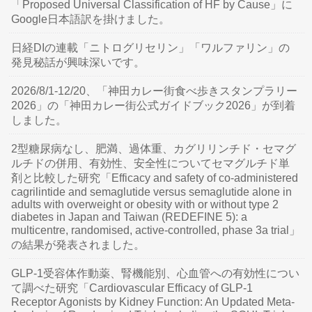
「Proposed Universal Classification of HF by Cause」に
Google日本語訳を掛けました。
日経DIの連載「ニトログリセリン」「ワルファリン」の
発見秘話が興味深いです。
2026/8/1-12/20、「神田カレー街食べ歩きスタンプラリー
2026」の「神田カレー街公式ガイドブック2026」が到着
しました。
2型糖尿病なし、肥満、過体重、カグリリンチド・セマグ
ルチドの併用、有効性、安全性についてセマグルチド単
剤と比較した研究「Efficacy and safety of co-administered
cagrilintide and semaglutide versus semaglutide alone in
adults with overweight or obesity with or without type 2
diabetes in Japan and Taiwan (REDEFINE 5): a
multicentre, randomised, active-controlled, phase 3a trial」
の結果が発表されました。
GLP-1受容体作動薬、腎機能別、心血管への有効性につい
て調べた研究「Cardiovascular Efficacy of GLP-1
Receptor Agonists by Kidney Function: An Updated Meta-