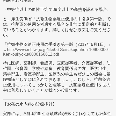
判断される場合、
・中等症以上の血性下痢で38度以上の高熱を認める場合、
と、厚生労働省「抗微生物薬適正使用の手引き第一版」で
は、抗菌薬の使用を考慮する場合を非常に限定的と判断し
ていることがわかります。詳しくはぜひ原文をご覧くださ
い。
「抗微生物薬適正使用の手引き第一版（2017年6月1日）」
→
http://www.mhlw.go.jp/file/06-Seisakujouhou-10900000-
Kenkoukyoku/0000166612.pdf
特に医師、薬剤師、看護師、医療従事者、介護従事者、幼
稚園、保育園、学校や給食、教育関係者の方、医学部生、
薬学部生、看護学部生、医療系の学生もぜひこの機会に基
礎知識として頭に入れておきましょう。むしろ、抗菌薬適
正使用についてしっかりと理解し、抗菌薬適正使用を世の
中に普及していくことが我々の役目です。
【お茶の水内科の診療指針】
実際には、A群β溶血性連鎖球菌が検出されなくても細菌性