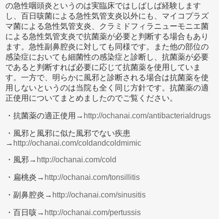
の急性咽頭炎というのは実臨床ではしばしば経験します
し、百日咳菌による急性気管支炎以外にも、マイコプラズ
マ菌による急性気管支炎、クラミドフィラニューモニエ菌
による急性気管支炎で抗菌薬が必要と判断する場合もあり
ます。急性副鼻腔炎に対しても同様です。また他の部位の
感染症においても細菌性の感染症と診断し、抗菌薬が必要
であると判断すれば必要に応じて抗菌薬を使用していま
す。一方で、明らかに風邪と診断される場合は抗菌薬を使
用しないというのは当院も全く同じ方針です。抗菌薬の適
正使用についてまとめましたのでご覧ください。
・抗菌薬の適正使用→
http://ochanai.com/antibacterialdrugs
・風邪と風邪に似た風邪でない疾患
→
http://ochanai.com/coldandcoldmimic
・風邪→
http://ochanai.com/cold
・扁桃炎→
http://ochanai.com/tonsillitis
・副鼻腔炎→
http://ochanai.com/sinusitis
・百日咳→
http://ochanai.com/pertussis