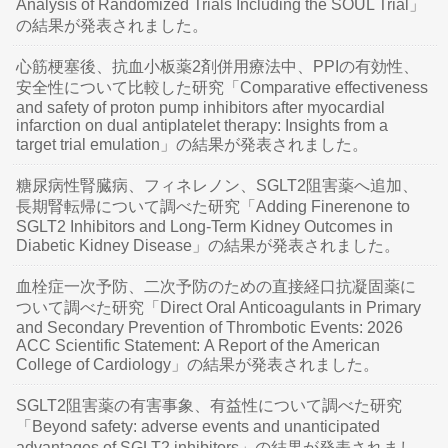
Analysis of Randomized Trials Including the SOUL Trial」
の結果が発表されました。
心筋梗塞後、抗血小板薬2剤併用療法中、PPIの有効性、
安全性について比較した研究「Comparative effectiveness
and safety of proton pump inhibitors after myocardial
infarction on dual antiplatelet therapy: Insights from a
target trial emulation」の結果が発表されました。
糖尿病性腎臓病、フィネレノン、SGLT2阻害薬へ追加、
長期腎転帰について調べた研究「Adding Finerenone to
SGLT2 Inhibitors and Long-Term Kidney Outcomes in
Diabetic Kidney Disease」の結果が発表されました。
血栓症一次予防、二次予防のための直接経口抗凝固薬に
ついて調べた研究「Direct Oral Anticoagulants in Primary
and Secondary Prevention of Thrombotic Events: 2026
ACC Scientific Statement: A Report of the American
College of Cardiology」の結果が発表されました。
SGLT2阻害薬の有害事象、有益性について調べた研究
「Beyond safety: adverse events and unanticipated
advantages of SGLT2 inhibitors」の結果が発表されまし