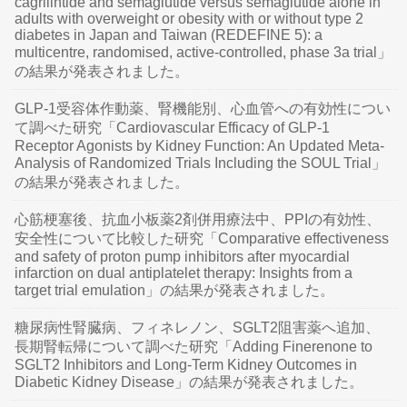
cagrilintide and semaglutide versus semaglutide alone in
adults with overweight or obesity with or without type 2
diabetes in Japan and Taiwan (REDEFINE 5): a
multicentre, randomised, active-controlled, phase 3a trial」
の結果が発表されました。
GLP-1受容体作動薬、腎機能別、心血管への有効性につい
て調べた研究「Cardiovascular Efficacy of GLP-1
Receptor Agonists by Kidney Function: An Updated Meta-
Analysis of Randomized Trials Including the SOUL Trial」
の結果が発表されました。
心筋梗塞後、抗血小板薬2剤併用療法中、PPIの有効性、
安全性について比較した研究「Comparative effectiveness
and safety of proton pump inhibitors after myocardial
infarction on dual antiplatelet therapy: Insights from a
target trial emulation」の結果が発表されました。
糖尿病性腎臓病、フィネレノン、SGLT2阻害薬へ追加、
長期腎転帰について調べた研究「Adding Finerenone to
SGLT2 Inhibitors and Long-Term Kidney Outcomes in
Diabetic Kidney Disease」の結果が発表されました。