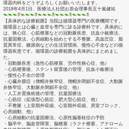
環器内科をどうぞよろしくお願いいたします。
2018年4月1日、医療法人社団お茶会理事長五十嵐健祐
【具体的な診療範囲】当院は循環器専門の医療機関です。
循環器とは心臓と血管を専門に診る診療科です。具体的に
は、狭心症、心筋梗塞などの冠動脈疾患、抗血小板療法、
抗凝固療法、心房細動を始めとする不整脈、高血圧症、脂
質異常症、糖尿病などの生活習慣病、慢性心不全などの循
環器疾患です。循環器の診療範囲を具体的にまとめまし
た。
・冠動脈疾患（急性心筋梗塞、労作性狭心症、他）
・心筋梗塞後、ステント留置後の管理、抗血小板療法
・慢性心不全の管理
・心臓弁膜症（僧帽弁狭窄症、僧帽弁閉鎖不全症、大動脈
弁狭窄症、大動脈弁閉鎖不全症、他）
・人工弁置換術後の管理、抗凝固療法
・心筋症（拡張型心筋症、肥大型心筋症、他）
・不整脈（上室期外収縮、心室期外収縮、房室ブロック、
心房細動、他）
・心房細動の抗凝固療法、心原性脳塞栓症の予防
・脳卒中、脳血管障害、脳梗塞（ラクナ梗塞、アテローム