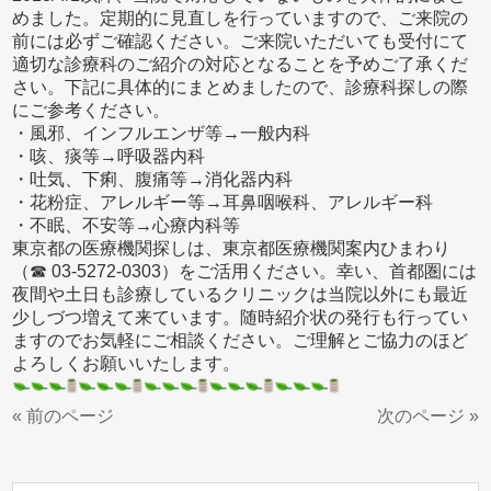
めました。定期的に見直しを行っていますので、ご来院の
前には必ずご確認ください。ご来院いただいても受付にて
適切な診療科のご紹介の対応となることを予めご了承くだ
さい。下記に具体的にまとめましたので、診療科探しの際
にご参考ください。
・風邪、インフルエンザ等→一般内科
・咳、痰等→呼吸器内科
・吐気、下痢、腹痛等→消化器内科
・花粉症、アレルギー等→耳鼻咽喉科、アレルギー科
・不眠、不安等→心療内科等
東京都の医療機関探しは、東京都医療機関案内ひまわり
（☎ 03-5272-0303）をご活用ください。幸い、首都圏には
夜間や土日も診療しているクリニックは当院以外にも最近
少しづつ増えて来ています。随時紹介状の発行も行ってい
ますのでお気軽にご相談ください。ご理解とご協力のほど
よろしくお願いいたします。
« 前のページ
次のページ »