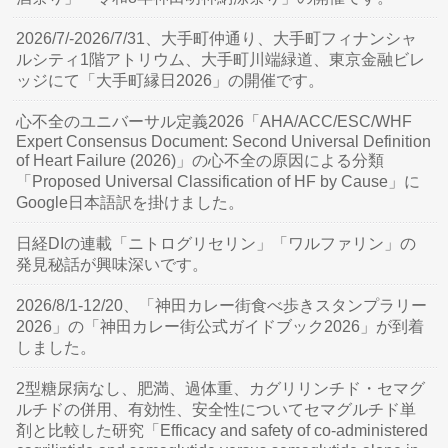
2026/7/-2026/7/31、大手町仲通り、大手町フィナンシャ
ルシティ1階アトリウム、大手町川端緑道、東京金融ビレ
ッジにて「大手町縁日2026」の開催です。
心不全のユニバーサル定義2026「AHA/ACC/ESC/WHF
Expert Consensus Document: Second Universal Definition
of Heart Failure (2026)」の心不全の原因による分類
「Proposed Universal Classification of HF by Cause」に
Google日本語訳を掛けました。
日経DIの連載「ニトログリセリン」「ワルファリン」の
発見秘話が興味深いです。
2026/8/1-12/20、「神田カレー街食べ歩きスタンプラリー
2026」の「神田カレー街公式ガイドブック2026」が到着
しました。
2型糖尿病なし、肥満、過体重、カグリリンチド・セマグ
ルチドの併用、有効性、安全性についてセマグルチド単
剤と比較した研究「Efficacy and safety of co-administered