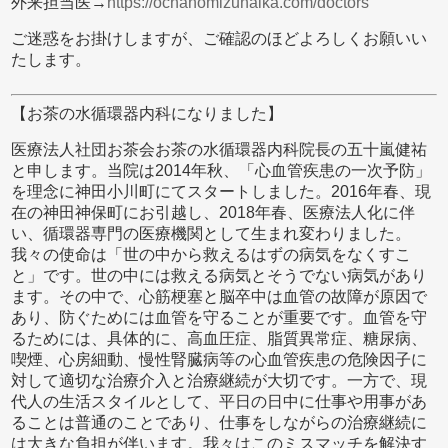
外来担当医→
https://ochanomizunaika.com/doctors
ご迷惑をお掛けしますが、ご確認のほどよろしくお願いい
たします。
【お茶の水循環器内科になりました】
医療法人社団お茶会お茶の水循環器内科院長の五十嵐健祐
と申します。当院は2014年秋、「心血管疾患の一次予防」
を理念に神田小川町にてスタートしました。2016年春、現
在の神田神保町にお引越し、2018年春、医療法人化に伴
い、循環器専門の医療機関として生まれ変わりました。
我々の使命は「世の中から救えるはずの病気をなくすこ
と」です。世の中には救える病気とそうでない病気があり
ます。その中で、心筋梗塞と脳卒中は血管の故障が原因で
あり、防ぐためには血管を守ることが重要です。血管を守
るためには、具体的に、高血圧症、脂質異常症、糖尿病、
喫煙、心房細動、慢性腎臓病等の心血管疾患の危険因子に
対して適切な治療介入と治療継続が大切です。一方で、現
代人の生活スタイルとして、平日の日中に仕事や用事があ
ることは普通のことであり、仕事をしながらの治療継続に
は大きな負担が伴います。我々はこのミスマッチを解決す