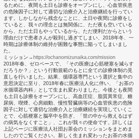
るために、夜間も土日も診療をオープンにし、心血管疾患
の危険因子に対して適切な治療介入と治療継続を行ってい
ます。しかしながら残念なことに、土日や夜間に診療をし
ていると、我々の理念とは無関係に、ただ夜も空いている
から、ただ土日もやっているから、ただ便利だからという
理由だけで患者さんが殺到し過ぎてしまい、2018年冬、一
時期は診療体制の維持が困難な事態に陥ってしまいまし
た。
ミッション→
https://ochanomizunaika.com/mission
2018年春、ゼロベースで、「その医療は心筋梗塞を減らす
だろうか？」という行動規範のもとに全ての診療体制の見
直しを行いました。結果、循環器専門という選択と集中の
意思決定に至り、2018年春に医療法人化に伴い、「お茶の
水循環器内科」として生まれ変わりました。今後とも夜間
も土日も診療をオープンにし、高血圧症、脂質異常症、糖
尿病、喫煙、心房細動、慢性腎臓病等の心血管疾患の危険
因子に対して適切な治療介入と治療継続を実現していくこ
とで、心筋梗塞と脳卒中を防ぎ、「世の中から救えるはず
の病気をなくすこと」、これが我々の使命です。詳しくは
上記ページに医療法人社団お茶会のミッションをまとめま
したのでご覧ください。新しく生まれ変わったお茶の水循