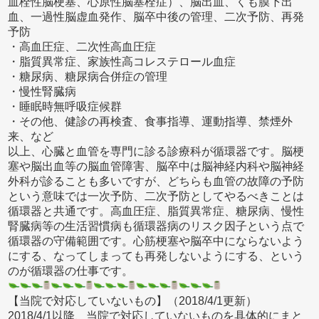
血栓性脳梗塞、心原性脳塞栓症）、脳出血、くも膜下出
血、一過性脳虚血発作、脳卒中後の管理、二次予防、再発
予防
・高血圧症、二次性高血圧症
・脂質異常症、家族性高コレステロール血症
・糖尿病、糖尿病合併症の管理
・慢性腎臓病
・睡眠時無呼吸症候群
・その他、健診の再検査、食事指導、運動指導、禁煙外
来、など
以上、心臓と血管を専門に診る診療科が循環器です。脳梗
塞や脳出血等の脳血管障害、脳卒中は脳神経内科や脳神経
外科が診ることも多いですが、どちらも血管の故障の予防
という意味では一次予防、二次予防としてやるべきことは
循環器と共通です。高血圧症、脂質異常症、糖尿病、慢性
腎臓病等の生活習慣病も循環器病のリスク因子という点で
循環器の守備範囲です。心筋梗塞や脳卒中にならないよう
にする、なってしまっても再発しないようにする、という
のが循環器の仕事です。
【当院で対応していないもの】（2018/4/1更新）
2018/4/1以降、当院で対応していないものを具体的にまと