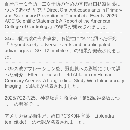
血栓症一次予防、二次予防のための直接経口抗凝固薬に
ついて調べた研究「Direct Oral Anticoagulants in Primary
and Secondary Prevention of Thrombotic Events: 2026
ACC Scientific Statement: A Report of the American
College of Cardiology」の結果が発表されました。
SGLT2阻害薬の有害事象、有益性について調べた研究
「Beyond safety: adverse events and unanticipated
advantages of SGLT2 inhibitors」の結果が発表されまし
た。
パルス波アブレーション後、冠動脈への影響について調
べた研究「Effect of Pulsed-Field Ablation on Human
Coronary Arteries: A Longitudinal Study With Intracoronary
Imaging」の結果が発表されました。
2025/7/22-7/25、神楽坂通り商店会「第52回神楽坂まつ
り」の開催です。
アメリカ食品衛生局、経口PCSK9阻害薬「Lipfendra
(enlicitide) 」の承認が発表されました。