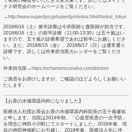
で発表の機会をいただき大変光栄です。詳しくはダイナミ
クス研究会のホームページをご覧ください。
→
http://www.superdyn.jp/superdyn/reikai.html#reikai_tokyo
2018/6/16（土）後半診療は今井医師と森医師が担当です。
2018/6/16（土）の前半診療（11:00-13:30）は五十嵐はい
ますので、五十嵐の診療希望であれば前半にお越しくださ
い。また、2018/6/15（金）、2018/6/17（日）は通常通り
診療です。詳しくは外来担当医カレンダーをご覧くださ
い。
外来担当医→
https://ochanomizunaika.com/doctors
ご迷惑をお掛けしますが、ご確認のほどよろしくお願いい
たします。
【お茶の水循環器内科になりました】
医療法人社団お茶会お茶の水循環器内科院長の五十嵐健祐
と申します。当院は2014年秋、「心血管疾患の一次予防」
を理念に神田小川町にてスタートしました。2016年春、現
在の神田神保町にお引越し、2018年春、医療法人化に伴