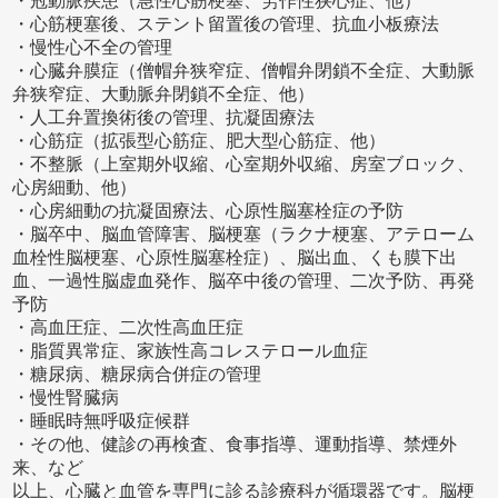
・冠動脈疾患（急性心筋梗塞、労作性狭心症、他）
・心筋梗塞後、ステント留置後の管理、抗血小板療法
・慢性心不全の管理
・心臓弁膜症（僧帽弁狭窄症、僧帽弁閉鎖不全症、大動脈
弁狭窄症、大動脈弁閉鎖不全症、他）
・人工弁置換術後の管理、抗凝固療法
・心筋症（拡張型心筋症、肥大型心筋症、他）
・不整脈（上室期外収縮、心室期外収縮、房室ブロック、
心房細動、他）
・心房細動の抗凝固療法、心原性脳塞栓症の予防
・脳卒中、脳血管障害、脳梗塞（ラクナ梗塞、アテローム
血栓性脳梗塞、心原性脳塞栓症）、脳出血、くも膜下出
血、一過性脳虚血発作、脳卒中後の管理、二次予防、再発
予防
・高血圧症、二次性高血圧症
・脂質異常症、家族性高コレステロール血症
・糖尿病、糖尿病合併症の管理
・慢性腎臓病
・睡眠時無呼吸症候群
・その他、健診の再検査、食事指導、運動指導、禁煙外
来、など
以上、心臓と血管を専門に診る診療科が循環器です。脳梗