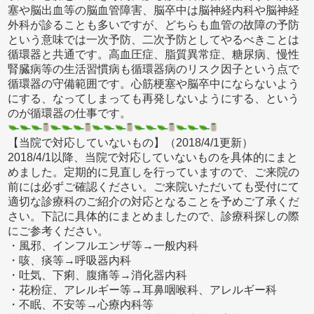
塞や脳出血等の脳血管障害、脳卒中は脳神経内科や脳神経
外科が診ることも多いですが、どちらも血管の故障の予防
という意味では一次予防、二次予防としてやるべきことは
循環器と共通です。高血圧症、脂質異常症、糖尿病、慢性
腎臓病等の生活習慣病も循環器病のリスク因子という点で
循環器の守備範囲です。心筋梗塞や脳卒中にならないよう
にする、なってしまっても再発しないようにする、という
のが循環器の仕事です。
【当院で対応していないもの】（2018/4/1更新）
2018/4/1以降、当院で対応していないものを具体的にまと
めました。定期的に見直しを行っていますので、ご来院の
前には必ずご確認ください。ご来院いただいても受付にて
適切な診療科のご紹介の対応となることを予めご了承くだ
さい。下記に具体的にまとめましたので、診療科探しの際
にご参考ください。
・風邪、インフルエンザ等→一般内科
・咳、痰等→呼吸器内科
・吐気、下痢、腹痛等→消化器内科
・花粉症、アレルギー等→耳鼻咽喉科、アレルギー科
・不眠、不安等→心療内科等