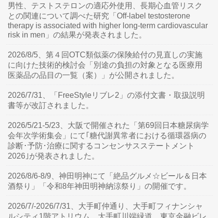
男性、テストステロンの適応外使用、長期心血管リスク
との関連について調べた研究「Off-label testosterone
therapy is associated with higher long-term cardiovascular
risk in men」の結果が発表されました。
2026/8/5、第４回OTC類似薬の保険給付の見直しの実施
に向けた技術的検討会「別途の負担の対象となる医療用
医薬品の品目の一覧（案）」が公開されました。
2026/7/31、「FreeStyleリブレ2」の添付文書・取扱説明
書等が改訂されました。
2026/5/21-5/23、大阪で開催された「第69回日本糖尿病学
会年次学術集会」にて｢糖代謝異常者における循環器病の
診断･予防･治療に関するコンセンサスステートメント
2026｣が発表されました。
2026/8/6-8/9、神田明神にて「絶品グルメ☆ビール＆日本
酒祭り」「令和8年神田明神納涼祭り」の開催です。
2026/7/-2026/7/31、大手町仲通り、大手町フィナンシャ
ルシティ1階アトリウム、大手町川端緑道、東京金融ビレ