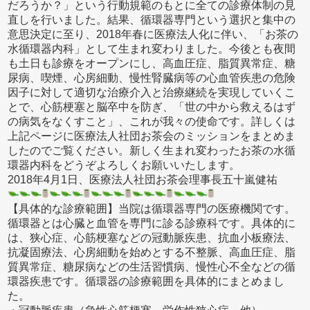
だろうか？」という行動規範のもとに全ての診療体制の見
直しを行いました。結果、循環器専門という選択と集中の
意思決定に至り、2018年春に医療法人化に伴い、「お茶の
水循環器内科」として生まれ変わりました。今後とも夜間
も土日も診療をオープンにし、高血圧症、脂質異常症、糖
尿病、喫煙、心房細動、慢性腎臓病等の心血管疾患の危険
因子に対して適切な治療介入と治療継続を実現していくこ
とで、心筋梗塞と脳卒中を防ぎ、「世の中から救えるはず
の病気をなくすこと」、これが我々の使命です。詳しくは
上記ページに医療法人社団お茶会のミッションをまとめま
したのでご覧ください。新しく生まれ変わったお茶の水循
環器内科をどうぞよろしくお願いいたします。
2018年4月1日、医療法人社団お茶会理事長五十嵐健祐
【具体的な診療範囲】当院は循環器専門の医療機関です。
循環器とは心臓と血管を専門に診る診療科です。具体的に
は、狭心症、心筋梗塞などの冠動脈疾患、抗血小板療法、
抗凝固療法、心房細動を始めとする不整脈、高血圧症、脂
質異常症、糖尿病などの生活習慣病、慢性心不全などの循
環器疾患です。循環器の診療範囲を具体的にまとめまし
た。