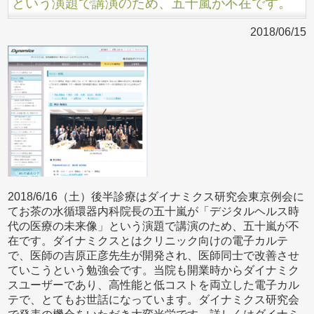
という演題で講演のため、五十嵐が不在です。
2018/06/15
2018/6/16（土）後半診療はダイナミクス研究会東京例会に
てお茶の水循環器内科院長の五十嵐が「デジタルヘルス時
代の医療の未来像」という演題で講演のため、五十嵐が不
在です。ダイナミクスとはクリニック向けの電子カルテ
で、医師の吉原正彦先生が開発され、医師同士で改善させ
ていこうという勉強会です。当院も開業時からダイナミク
スユーザーであり、高性能と低コストを両立した電子カル
テで、とてもお世話になっています。ダイナミクス研究会