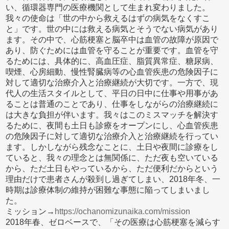
い、循環器専門の医療機関として生まれ変わりました。
我々の使命は「世の中から救えるはずの病気をなくすこ
と」です。世の中には救える病気とそうでない病気があり
ます。その中で、心筋梗塞と脳卒中は血管の故障が原因で
あり、防ぐためには血管を守ることが重要です。血管を守
るためには、具体的に、高血圧症、脂質異常症、糖尿病、
喫煙、心房細動、慢性腎臓病等の心血管疾患の危険因子に
対して適切な治療介入と治療継続が大切です。一方で、現
代人の生活スタイルとして、平日の日中に仕事や用事があ
ることは普通のことであり、仕事をしながらの治療継続に
は大きな負担が伴います。我々はこのミスマッチを解決す
るために、夜間も土日も診療をオープンにし、心血管疾患
の危険因子に対して適切な治療介入と治療継続を行ってい
ます。しかしながら残念なことに、土日や夜間に診療をし
ていると、我々の理念とは無関係に、ただ夜も空いている
から、ただ土日もやっているから、ただ便利だからという
理由だけで患者さんが殺到し過ぎてしまい、2018年冬、一
時期は診療体制の維持が困難な事態に陥ってしまいまし
た。
ミッション→
https://ochanomizunaika.com/mission
2018年春、ゼロベースで、「その医療は心筋梗塞を減らす