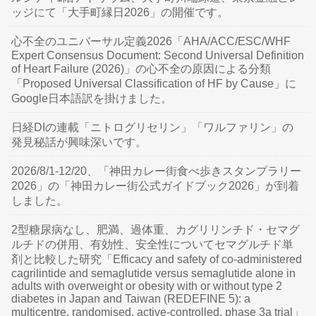
ッジにて「大手町縁日2026」の開催です。
心不全のユニバーサル定義2026「AHA/ACC/ESC/WHF
Expert Consensus Document: Second Universal Definition
of Heart Failure (2026)」の心不全の原因による分類
「Proposed Universal Classification of HF by Cause」に
Google日本語訳を掛けました。
日経DIの連載「ニトログリセリン」「ワルファリン」の
発見秘話が興味深いです。
2026/8/1-12/20、「神田カレー街食べ歩きスタンプラリー
2026」の「神田カレー街公式ガイドブック2026」が到着
しました。
2型糖尿病なし、肥満、過体重、カグリリンチド・セマグ
ルチドの併用、有効性、安全性についてセマグルチド単
剤と比較した研究「Efficacy and safety of co-administered
cagrilintide and semaglutide versus semaglutide alone in
adults with overweight or obesity with or without type 2
diabetes in Japan and Taiwan (REDEFINE 5): a
multicentre, randomised, active-controlled, phase 3a trial」