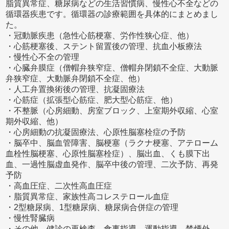
脂質異常症、糖尿病などの生活習慣病、慢性心不全などの
循環器疾患です。循環器の診療範囲を具体的にまとめまし
た。
・冠動脈疾患（急性心筋梗塞、労作性狭心症、他）
・心筋梗塞後、ステント留置後の管理、抗血小板療法
・慢性心不全の管理
・心臓弁膜症（僧帽弁狭窄症、僧帽弁閉鎖不全症、大動脈
弁狭窄症、大動脈弁閉鎖不全症、他）
・人工弁置換術後の管理、抗凝固療法
・心筋症（拡張型心筋症、肥大型心筋症、他）
・不整脈（心房細動、房室ブロック、上室期外収縮、心室
期外収縮、他）
・心房細動の抗凝固療法、心原性脳塞栓症の予防
・脳卒中、脳血管障害、脳梗塞（ラクナ梗塞、アテローム
血栓性脳梗塞、心原性脳塞栓症）、脳出血、くも膜下出
血、一過性脳虚血発作、脳卒中後の管理、二次予防、再発
予防
・高血圧症、二次性高血圧症
・脂質異常症、家族性高コレステロール血症
・2型糖尿病、1型糖尿病、糖尿病合併症の管理
・慢性腎臓病
・その他、健診の再検査、食事指導、運動指導、禁煙外