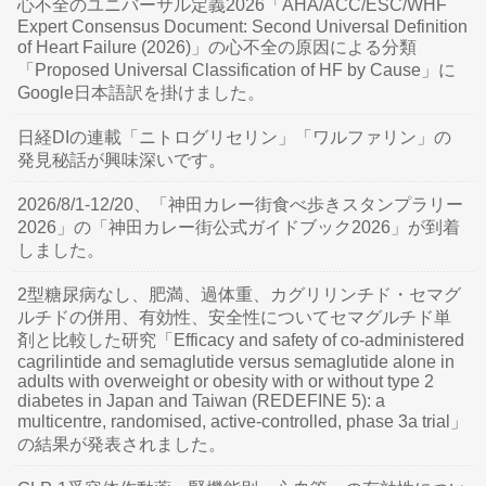
心不全のユニバーサル定義2026「AHA/ACC/ESC/WHF
Expert Consensus Document: Second Universal Definition
of Heart Failure (2026)」の心不全の原因による分類
「Proposed Universal Classification of HF by Cause」に
Google日本語訳を掛けました。
日経DIの連載「ニトログリセリン」「ワルファリン」の
発見秘話が興味深いです。
2026/8/1-12/20、「神田カレー街食べ歩きスタンプラリー
2026」の「神田カレー街公式ガイドブック2026」が到着
しました。
2型糖尿病なし、肥満、過体重、カグリリンチド・セマグ
ルチドの併用、有効性、安全性についてセマグルチド単
剤と比較した研究「Efficacy and safety of co-administered
cagrilintide and semaglutide versus semaglutide alone in
adults with overweight or obesity with or without type 2
diabetes in Japan and Taiwan (REDEFINE 5): a
multicentre, randomised, active-controlled, phase 3a trial」
の結果が発表されました。