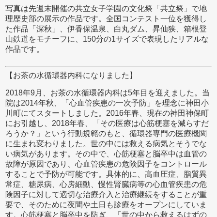
写真は先週末開催の共立女子学園の文化祭「共立祭」で地
理歴史部の展示の作品です。全国コンテスト一位を獲得し
た作品「深秋」、伊香保温泉、白丸ダム、昇仙狭、箱根登
山鉄道をモチーフに、150分の1サイズで表現したリアルな
作品です。
【お茶の水循環器内科になりました】
2018年9月、お茶の水循環器内科は5年目を迎えました。当
院は2014年秋、「心血管疾患の一次予防」を理念に神田小
川町にてスタートしました。2016年春、現在の神田神保町
にお引越し、2018年春、「その医療は心筋梗塞を減らすだ
ろうか？」という行動規範のもと、循環器専門の医療機関
に生まれ変わりました。世の中には救える病気とそうでな
い病気があります。その中で、心筋梗塞と脳卒中は血管の
故障が原因であり、心血管疾患の危険因子をコントロール
することで予防が可能です。具体的に、高血圧症、脂質異
常症、糖尿病、心房細動、慢性腎臓病等の心血管疾患の危
険因子に対して適切な治療介入と治療継続をすることが重
要で、そのために夜間や土日も診療をオープンにしていま
す。心筋梗塞と脳卒中を防ぎ、「世の中から救えるはずの