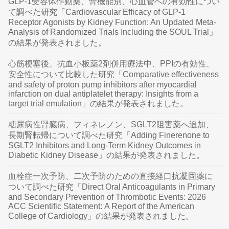
GLP-1受容体作動薬、腎機能別、心血管への有効性につい
て調べた研究「Cardiovascular Efficacy of GLP-1
Receptor Agonists by Kidney Function: An Updated Meta-
Analysis of Randomized Trials Including the SOUL Trial」
の結果が発表されました。
心筋梗塞後、抗血小板薬2剤併用療法中、PPIの有効性、
安全性について比較した研究「Comparative effectiveness
and safety of proton pump inhibitors after myocardial
infarction on dual antiplatelet therapy: Insights from a
target trial emulation」の結果が発表されました。
糖尿病性腎臓病、フィネレノン、SGLT2阻害薬へ追加、
長期腎転帰について調べた研究「Adding Finerenone to
SGLT2 Inhibitors and Long-Term Kidney Outcomes in
Diabetic Kidney Disease」の結果が発表されました。
血栓症一次予防、二次予防のための直接経口抗凝固薬に
ついて調べた研究「Direct Oral Anticoagulants in Primary
and Secondary Prevention of Thrombotic Events: 2026
ACC Scientific Statement: A Report of the American
College of Cardiology」の結果が発表されました。