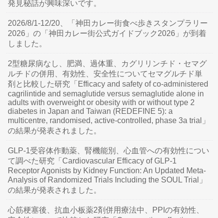
発見秘話が興味深いです。
2026/8/1-12/20、「神田カレー街食べ歩きスタンプラリー
2026」の「神田カレー街公式ガイドブック2026」が到着
しました。
2型糖尿病なし、肥満、過体重、カグリリンチド・セマグ
ルチドの併用、有効性、安全性についてセマグルチド単
剤と比較した研究「Efficacy and safety of co-administered
cagrilintide and semaglutide versus semaglutide alone in
adults with overweight or obesity with or without type 2
diabetes in Japan and Taiwan (REDEFINE 5): a
multicentre, randomised, active-controlled, phase 3a trial」
の結果が発表されました。
GLP-1受容体作動薬、腎機能別、心血管への有効性につい
て調べた研究「Cardiovascular Efficacy of GLP-1
Receptor Agonists by Kidney Function: An Updated Meta-
Analysis of Randomized Trials Including the SOUL Trial」
の結果が発表されました。
心筋梗塞後、抗血小板薬2剤併用療法中、PPIの有効性、