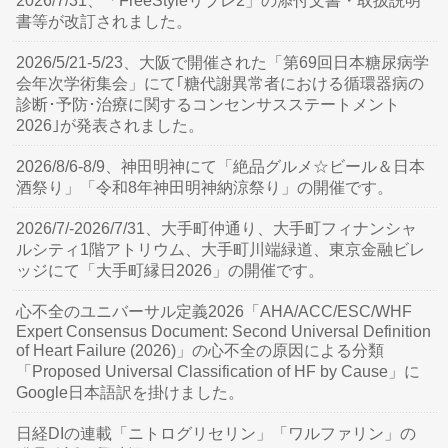
2026/7/31、「FreeStyleリブレ2」の添付文書・取扱説明
書等が改訂されました。
2026/5/21-5/23、大阪で開催された「第69回日本糖尿病学
会年次学術集会」にて｢糖代謝異常者における循環器病の
診断･予防･治療に関するコンセンサスステートメント
2026｣が発表されました。
2026/8/6-8/9、神田明神にて「絶品グルメ☆ビール＆日本
酒祭り」「令和8年神田明神納涼祭り」の開催です。
2026/7/-2026/7/31、大手町仲通り、大手町フィナンシャ
ルシティ1階アトリウム、大手町川端緑道、東京金融ビレ
ッジにて「大手町縁日2026」の開催です。
心不全のユニバーサル定義2026「AHA/ACC/ESC/WHF
Expert Consensus Document: Second Universal Definition
of Heart Failure (2026)」の心不全の原因による分類
「Proposed Universal Classification of HF by Cause」に
Google日本語訳を掛けました。
日経DIの連載「ニトログリセリン」「ワルファリン」の