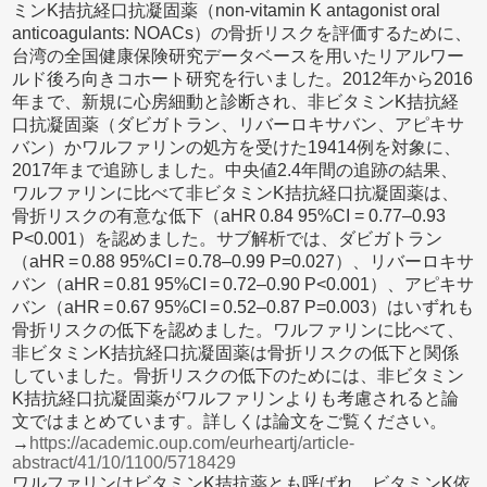
ミンK拮抗経口抗凝固薬（non-vitamin K antagonist oral
anticoagulants: NOACs）の骨折リスクを評価するために、
台湾の全国健康保険研究データベースを用いたリアルワー
ルド後ろ向きコホート研究を行いました。2012年から2016
年まで、新規に心房細動と診断され、非ビタミンK拮抗経
口抗凝固薬（ダビガトラン、リバーロキサバン、アピキサ
バン）かワルファリンの処方を受けた19414例を対象に、
2017年まで追跡しました。中央値2.4年間の追跡の結果、
ワルファリンに比べて非ビタミンK拮抗経口抗凝固薬は、
骨折リスクの有意な低下（aHR 0.84 95%CI = 0.77–0.93
P<0.001）を認めました。サブ解析では、ダビガトラン
（aHR = 0.88 95%CI = 0.78–0.99 P=0.027）、リバーロキサ
バン（aHR = 0.81 95%CI = 0.72–0.90 P<0.001）、アピキサ
バン（aHR = 0.67 95%CI = 0.52–0.87 P=0.003）はいずれも
骨折リスクの低下を認めました。ワルファリンに比べて、
非ビタミンK拮抗経口抗凝固薬は骨折リスクの低下と関係
していました。骨折リスクの低下のためには、非ビタミン
K拮抗経口抗凝固薬がワルファリンよりも考慮されると論
文ではまとめています。詳しくは論文をご覧ください。
→
https://academic.oup.com/eurheartj/article-
abstract/41/10/1100/5718429
ワルファリンはビタミンK拮抗薬とも呼ばれ、ビタミンK依