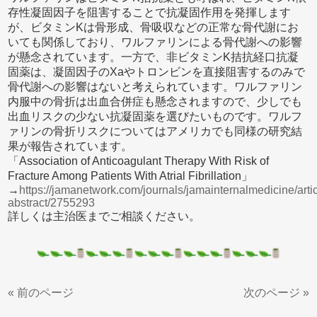
存性凝固因子を阻害することで抗凝固作用を発揮します
が、ビタミンKは骨形成、骨吸収などの正常な骨代謝にお
いても関係しており、ワルファリンによる骨代謝への影響
が懸念されています。一方で、非ビタミンK拮抗経口抗凝
固薬は、凝固因子のXaやトロンビンを直接阻害するのみで
骨代謝への影響はないと考えられています。ワルファリン
内服中の骨折は出血合併症も懸念されますので、少しでも
出血リスクの少ない抗凝固薬を選びたいものです。ワルフ
ァリンの骨折リスクについてはアメリカでも同様の研究結
果が報告されています。
「Association of Anticoagulant Therapy With Risk of
Fracture Among Patients With Atrial Fibrillation」
→
https://jamanetwork.com/journals/jamainternalmedicine/artic
abstract/2755293
詳しくは主治医までご相談ください。
« 前のページ
次のページ »