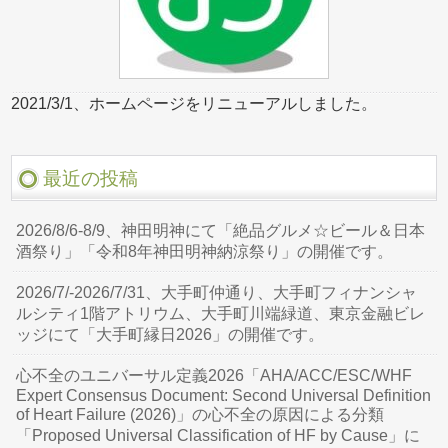
2021/3/1、ホームページをリニューアルしました。
最近の投稿
2026/8/6-8/9、神田明神にて「絶品グルメ☆ビール＆日本
酒祭り」「令和8年神田明神納涼祭り」の開催です。
2026/7/-2026/7/31、大手町仲通り、大手町フィナンシャ
ルシティ1階アトリウム、大手町川端緑道、東京金融ビレ
ッジにて「大手町縁日2026」の開催です。
心不全のユニバーサル定義2026「AHA/ACC/ESC/WHF
Expert Consensus Document: Second Universal Definition
of Heart Failure (2026)」の心不全の原因による分類
「Proposed Universal Classification of HF by Cause」に