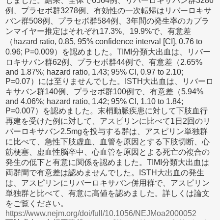
しました。結果、全体で6564例、リバーロキサバン群3286
例、プラセボ群3278例、有効性の一次転帰はリバーロキサ
バン群508例、プラセボ群584例、3年間の発生率のカプラ
ンマイヤー推定はそれぞれ17.3%、19.9%で、有意差
（hazard ratio, 0.85, 95% confidence interval [CI], 0.76 to
0.96; P=0.009）を認めました。TIMI分類大出血は、リバー
ロキサバン群62例、プラセボ群44例で、有意差（2.65%
and 1.87%; hazard ratio, 1.43; 95% CI, 0.97 to 2.10;
P=0.07）には至りませんでした。ISTH大出血は、リバーロ
キサバン群140例、プラセボ群100例で、有意差（5.94%
and 4.06%; hazard ratio, 1.42; 95% CI, 1.10 to 1.84;
P=0.007）を認めました。末梢動脈疾患に対して下肢血行
再建を受けた例に対して、アスピリンに比べて1日2回のリ
バーロキサバン2.5mgを投与する群は、アスピリン単独群
に比べて、急性下肢虚血、血管を原因とする下肢切断、心
筋梗塞、虚血性脳卒中、心血管を原因とよる死亡の複合の
発生の低下と有意に関係を認めました。TIMI分類大出血は
両群間で有意差は認めませんでした。ISTH大出血の発生
は、アスピリンにリバーロキサバン併用群で、アスピリン
単独群と比べて、有意に高値を認めました。詳しくは論文
をご覧ください。
https://www.nejm.org/doi/full/10.1056/NEJMoa2000052