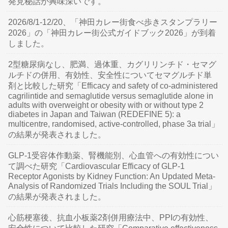
発見秘話が興味深いです。
2026/8/1-12/20、「神田カレー街食べ歩きスタンプラリー
2026」の「神田カレー街公式ガイドブック2026」が到着
しました。
2型糖尿病なし、肥満、過体重、カグリリンチド・セマグ
ルチドの併用、有効性、安全性についてセマグルチド単
剤と比較した研究「Efficacy and safety of co-administered
cagrilintide and semaglutide versus semaglutide alone in
adults with overweight or obesity with or without type 2
diabetes in Japan and Taiwan (REDEFINE 5): a
multicentre, randomised, active-controlled, phase 3a trial」
の結果が発表されました。
GLP-1受容体作動薬、腎機能別、心血管への有効性につい
て調べた研究「Cardiovascular Efficacy of GLP-1
Receptor Agonists by Kidney Function: An Updated Meta-
Analysis of Randomized Trials Including the SOUL Trial」
の結果が発表されました。
心筋梗塞後、抗血小板薬2剤併用療法中、PPIの有効性、