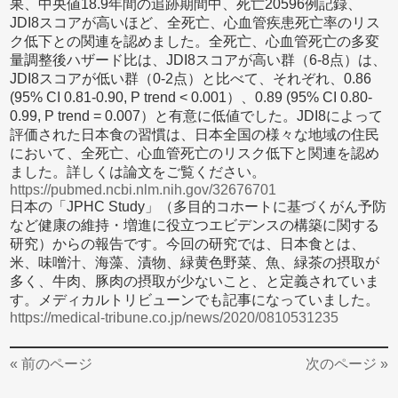
果、中央値18.9年間の追跡期間中、死亡20596例記録、
JDI8スコアが高いほど、全死亡、心血管疾患死亡率のリス
ク低下との関連を認めました。全死亡、心血管死亡の多変
量調整後ハザード比は、JDI8スコアが高い群（6-8点）は、
JDI8スコアが低い群（0-2点）と比べて、それぞれ、0.86
(95% CI 0.81-0.90, P trend < 0.001）、0.89 (95% CI 0.80-
0.99, P trend = 0.007）と有意に低値でした。JDI8によって
評価された日本食の習慣は、日本全国の様々な地域の住民
において、全死亡、心血管死亡のリスク低下と関連を認め
ました。詳しくは論文をご覧ください。
https://pubmed.ncbi.nlm.nih.gov/32676701
日本の「JPHC Study」（多目的コホートに基づくがん予防
など健康の維持・増進に役立つエビデンスの構築に関する
研究）からの報告です。今回の研究では、日本食とは、
米、味噌汁、海藻、漬物、緑黄色野菜、魚、緑茶の摂取が
多く、牛肉、豚肉の摂取が少ないこと、と定義されていま
す。メディカルトリビューンでも記事になっていました。
https://medical-tribune.co.jp/news/2020/0810531235
« 前のページ
次のページ »