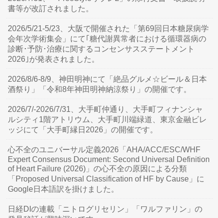
書等が改訂されました。
2026/5/21-5/23、大阪で開催された「第69回日本糖尿病学
会年次学術集会」にて｢糖代謝異常者における循環器病の
診断･予防･治療に関するコンセンサスステートメント
2026｣が発表されました。
2026/8/6-8/9、神田明神にて「絶品グルメ☆ビール＆日本
酒祭り」「令和8年神田明神納涼祭り」の開催です。
2026/7/-2026/7/31、大手町仲通り、大手町フィナンシャ
ルシティ1階アトリウム、大手町川端緑道、東京金融ビレ
ッジにて「大手町縁日2026」の開催です。
心不全のユニバーサル定義2026「AHA/ACC/ESC/WHF
Expert Consensus Document: Second Universal Definition
of Heart Failure (2026)」の心不全の原因による分類
「Proposed Universal Classification of HF by Cause」に
Google日本語訳を掛けました。
日経DIの連載「ニトログリセリン」「ワルファリン」の