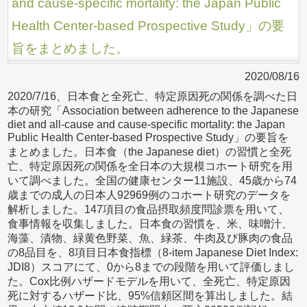
and cause-specific mortality: the Japan Public
Health Center-based Prospective Study」の要
旨をまとめました。
2020/08/16
2020/7/16、日本食と全死亡、特定原因死の関係を調べた日
本の研究「Association between adherence to the Japanese
diet and all-cause and cause-specific mortality: the Japan
Public Health Center-based Prospective Study」の要旨を
まとめました。日本食（the Japanese diet）の習慣と全死
亡、特定原因死の関係を全日本の大規模コホート研究を用
いて調べました。全国の健康センター11施設、45歳から74
歳までの成人の日本人92969例のコホート研究のデータを
解析しました。147項目の食品摂取頻度問診票を用いて、
食事情報を収集しました。日本食の習慣を、米、味噌汁、
海藻、漬物、緑黄色野菜、魚、緑茶、牛肉及び豚肉の食品
の8品目を、8項目日本食指標（8-item Japanese Diet Index:
JDI8）スコアにて、0から8までの段階を用いて評価しまし
た。Cox比例ハザードモデルを用いて、全死亡、特定原因
死に対するハザード比、95%信頼区間を算出しました。結