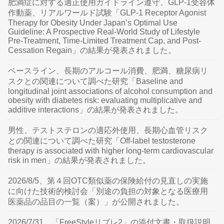
肥満症に対する適正使用ガイドライン遵守、GLP-1受容体
作動薬、リアルワールド試験「GLP-1 Receptor Agonist
Therapy for Obesity Under Japan’s Optimal Use
Guideline: A Prospective Real-World Study of Lifestyle
Pre-Treatment, Time-Limited Treatment Cap, and Post-
Cessation Regain」の結果が発表されました。
ベースライン、長期のアルコール消費、肥満、糖尿病リ
スクとの関連について調べた研究「Baseline and
longitudinal joint associations of alcohol consumption and
obesity with diabetes risk: evaluating multiplicative and
additive interactions」の結果が発表されました。
男性、テストステロンの適応外使用、長期心血管リスク
との関連について調べた研究「Off-label testosterone
therapy is associated with higher long-term cardiovascular
risk in men」の結果が発表されました。
2026/8/5、第４回OTC類似薬の保険給付の見直しの実施
に向けた技術的検討会「別途の負担の対象となる医療用
医薬品の品目の一覧（案）」が公開されました。
2026/7/31、「FreeStyleリブレ2」の添付文書・取扱説明