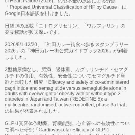
of Heart Failure (2026)」の心不全の原因による分類
「Proposed Universal Classification of HF by Cause」に
Google日本語訳を掛けました。
日経DIの連載「ニトログリセリン」「ワルファリン」の
発見秘話が興味深いです。
2026/8/1-12/20、「神田カレー街食べ歩きスタンプラリー
2026」の「神田カレー街公式ガイドブック2026」が到着
しました。
2型糖尿病なし、肥満、過体重、カグリリンチド・セマグ
ルチドの併用、有効性、安全性についてセマグルチド単
剤と比較した研究「Efficacy and safety of co-administered
cagrilintide and semaglutide versus semaglutide alone in
adults with overweight or obesity with or without type 2
diabetes in Japan and Taiwan (REDEFINE 5): a
multicentre, randomised, active-controlled, phase 3a trial」
の結果が発表されました。
GLP-1受容体作動薬、腎機能別、心血管への有効性につい
て調べた研究「Cardiovascular Efficacy of GLP-1