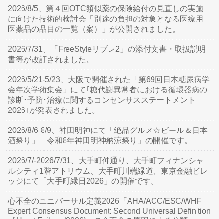
2026/8/5、第４回OTC類似薬の保険給付の見直しの実施
に向けた技術的検討会「別途の負担の対象となる医療用
医薬品の品目の一覧（案）」が公開されました。
2026/7/31、「FreeStyleリブレ2」の添付文書・取扱説明
書等が改訂されました。
2026/5/21-5/23、大阪で開催された「第69回日本糖尿病学
会年次学術集会」にて｢糖代謝異常者における循環器病の
診断･予防･治療に関するコンセンサスステートメント
2026｣が発表されました。
2026/8/6-8/9、神田明神にて「絶品グルメ☆ビール＆日本
酒祭り」「令和8年神田明神納涼祭り」の開催です。
2026/7/-2026/7/31、大手町仲通り、大手町フィナンシャ
ルシティ1階アトリウム、大手町川端緑道、東京金融ビレ
ッジにて「大手町縁日2026」の開催です。
心不全のユニバーサル定義2026「AHA/ACC/ESC/WHF
Expert Consensus Document: Second Universal Definition