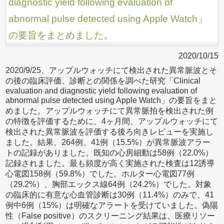
diagnostic yield following evaluation of
abnormal pulse detected using Apple Watch」
の要旨をまとめました。
2020/10/15
2020/9/25、アップルウォッチにて検出された異常脈波とそ
の後の臨床評価、診断との関係を調べた研究「Clinical
evaluation and diagnostic yield following evaluation of
abnormal pulse detected using Apple Watch」の要旨をまと
めました。アップルウォッチにて異常脈拍を検出された例
の特徴を評価するために、4ヶ月間、アップルウォッチにて
検出された異常脈波を評価する後ろ向きレビューを実施し
ました。結果、264例、41例（15.5%）が異常脈波アラー
トの記録がありました。既知の心房細動は58例（22.0%）
記録されました。最も頻度が高く実施された検査は12誘導
心電図158例（59.8%）でした。ホルター心電図77例
（29.2%）、胸部エックス線64例（24.2%）でした。対象
の臨床的に有意な心血管診断は30例（11.4%）のみで、41
例中6例（15%）は明確なアラートを受けていました。偽陽
性（False positive）のスクリーニング結果は、医療リソー