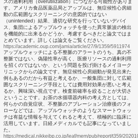
スの過剰利用（overutilization）につながる可能性がありま
す。アメリカ食品医薬品局とアップルは、無症候性心房細
動の広範囲なスクリーニングの意図的ではない
（unintended）結果、適切な研究を行っていないデバイ
ス、集団によるアップルウォッチを使った異常脈波の検出
を機能的に出来るかどうか、考慮するべきだと論文ではま
とめています。詳しくは論文をご覧ください。
https://academic.oup.com/jamia/article/27/9/1359/5911974
アップルウォッチによる不整脈のアラートのうち、真の不
整脈ではない、偽陽性率が高く、医療リソースの過剰利用
を招くのではないか、という問題を投げ掛けるメイヨーク
リニックからの論文です。無症候性心房細動が発見出来た
例もあるのだから有益と考えるか、一般集団に対して広範
囲なスクリーニング手段としては費用対効果が悪いと考え
るか、興味深い視点です。検査前確率を絞ることが大切さ
ということです。お茶の水循環器内科の考え方としては、
何らかの自覚症状、不整脈のアブレーション治療後のフォ
ローなどでは、アップルウォッチのようなスマートウォッ
チは有益な情報を与えてくれると考えて、積極的に臨床に
活用しています。日経メディカルでも記事になっていまし
た。
https://medical.nikkeibp.co.jp/leaf/mem/pub/report/t359/2020