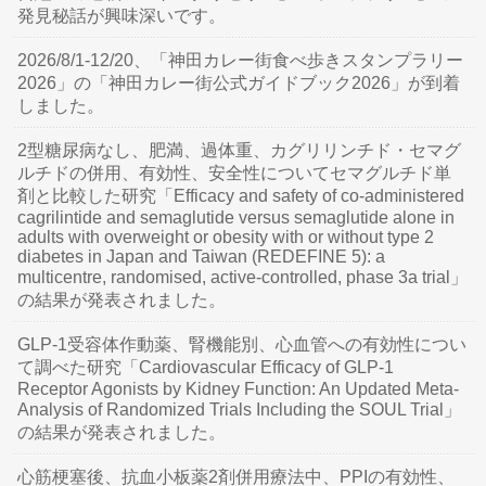
発見秘話が興味深いです。
2026/8/1-12/20、「神田カレー街食べ歩きスタンプラリー
2026」の「神田カレー街公式ガイドブック2026」が到着
しました。
2型糖尿病なし、肥満、過体重、カグリリンチド・セマグ
ルチドの併用、有効性、安全性についてセマグルチド単
剤と比較した研究「Efficacy and safety of co-administered
cagrilintide and semaglutide versus semaglutide alone in
adults with overweight or obesity with or without type 2
diabetes in Japan and Taiwan (REDEFINE 5): a
multicentre, randomised, active-controlled, phase 3a trial」
の結果が発表されました。
GLP-1受容体作動薬、腎機能別、心血管への有効性につい
て調べた研究「Cardiovascular Efficacy of GLP-1
Receptor Agonists by Kidney Function: An Updated Meta-
Analysis of Randomized Trials Including the SOUL Trial」
の結果が発表されました。
心筋梗塞後、抗血小板薬2剤併用療法中、PPIの有効性、