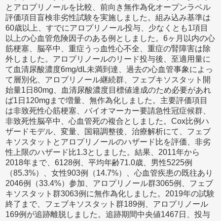
とアロプリノールを比較、前向き無作為化オープンラベル
評価項目盲検非劣性試験を実施しました。組み込み基準は
60歳以上、すでにアロプリノール投与、少なくとも1項目
以上の心血管危険因子のある例としました。6ヶ月以内の心
筋梗塞、脳卒中、重症うっ血性心不全、重症の腎障害は除
外しました。アロプリノールのリード投与後、至適用量に
て血清尿酸濃度6mg/dL未満到達、過去の心血管事象によっ
て層別化、アロプリノール継続群、フェブキソスタット開
始量1日80mg、血清尿酸濃度目標値達成のため必要があれ
ば1日120mgまで増量、無作為化しました。主要評価項目
は非致死性心筋梗塞、バイオマーカー要請急性冠症候群、
非致死性脳卒中、心血管死の複合としました。Cox比例ハ
ザードモデル、変量、国籍調整後、治療解析にて、フェブ
キソスタットとアロプリノールのハザード比を評価、非劣
性上限のハザード比1.3としました。結果、2011年から
2018年まで、6128例、平均年齢71.0歳、男性5225例
（85.3%）、女性903例（14.7%）、心血管疾患の既往あり
2046例（33.4%）参加、アロプリノール群3065例、フェブ
キソスタット群3063例に無作為化しました。2019年の試験
終了まで、フェブキソスタット群189例、アロプリノール
169例が追跡離脱しました。追跡期間中央値1467日、投与