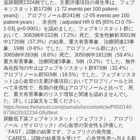
追跡期間1324例でした。主要評価項目の発生率は、フェブ
キソスタット群172例（1·72 events per 100 patient-
years]）、アロプリノール群241例（2·05 events per 100
patient-years）、非劣性（adjusted HR 0·85 [95% CI 0·70–
1·03], p<0·0001）を認めました。フェブキソスタット群に
おいて、3063例中222例（7.2%）死亡、安全性解析3001例
中1720例（57.3%）の結果、重大有害事象、治療関連23事
象、19例（0·6%）でした。アロプリノール群において、
3065例中263例（8.6%）死亡、3050例中1812例（59.4%）
重大有害事象、治療関連5事象、5例（0.2%）でした。無作
為化投与の中止はフェブキソスタット群973例（32.4%）、
アロプリノール群503例（16.5%）でした。フェブキソスタ
ットは心血管の主要評価項目においてアロプリノールと比
べて非劣性で、長期の使用はアロプリノールと比べて、死
亡、重大有害事象のリスク増加と関連を認めませんでし
た。詳しくは論文をご覧ください。
https://www.thelancet.com/journals/lancet/article/PIIS0140-
6736(20)32234-0/fulltext
尿酸低下薬フェブキソスタット（フェブリク）、アロプリ
ノール（ザイロリック）の心血管の安全性を評価した
「FAST」試験の結果です。フェブリクの発売後、
「CARES」試験の結果等を受けて、心血管疾患へ与える影