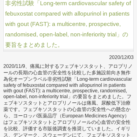
非劣性試験「Long-term cardiovascular safety of
febuxostat compared with allopurinol in patients
with gout (FAST): a multicentre, prospective,
randomised, open-label, non-inferiority trial」の
要旨をまとめました。
2020/12/03
2020/11/9、痛風に対するフェブキソスタット、アロプリノ
ールの長期の心血管の安全性を比較した多施設前向き無作
為化オープンラベル非劣性試験「Long-term cardiovascular
safety of febuxostat compared with allopurinol in patients
with gout (FAST): a multicentre, prospective, randomised,
open-label, non-inferiority trial」の要旨をまとめました。フ
ェブキソスタットとアロプリノールは痛風、尿酸低下治療
薬です。フェブキソスタットの心血管の安全性への懸念か
ら、ヨーロッパ医薬品庁（European Medicines Agency）
はフェブキソスタットとアロプリノールの心血管の安全性
を比較、評価する市販後調査を推奨していました。イギリ
ス、デンマーク、スウェーデンにて、フェブキソスタット