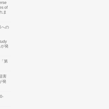
rse
es of
されま
脈への
tudy
結果が発
会「第
阻害
認が発
0-