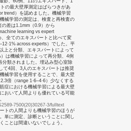
撮影、60例、11のエキスパート、1
ートの最大壁厚測定はばらつきがあ
1 for trend）を認めました。機械学習
た。機械学習の測定は、検査と再検査の
の差は1.1mm（0.9）から
ine learning vs expert
·0073）を認め、全てのエキスパートと比べて変
–12·1% across experts）でした。平
mm以上と分類、エキスパートによって
8%）は機械学習によって再分類、4例
て再分類されました。埋込み型心室除
して4回、3人のエキスパートは推奨
機械学習を使用することで、最大壁
（range 1·6–4·6）少なくする
筋症における機械学習による最大壁
において人間よりも優れている可能
。
IS2589-7500(20)30267-3/fulltext
ートの人間よりも機械学習のほうが
。単に測定、診断ということに関し
くことは間違いないでしょう。