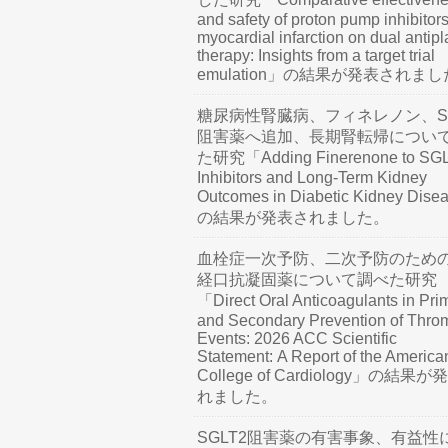
and safety of proton pump inhibitors
myocardial infarction on dual antipl
therapy: Insights from a target trial
emulation」の結果が発表されま
糖尿病性腎臓病、フィネレノン、SG
阻害薬へ追加、長期腎転帰につい
た研究「Adding Finerenone to SG
Inhibitors and Long-Term Kidney
Outcomes in Diabetic Kidney Dis
の結果が発表されました。
血栓症一次予防、二次予防のため
経口抗凝固薬について調べた研究
「Direct Oral Anticoagulants in Pri
and Secondary Prevention of Thro
Events: 2026 ACC Scientific
Statement: A Report of the America
College of Cardiology」の結果
れました。
SGLT2阻害薬の有害事象、有益性