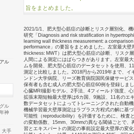
旨をまとめました。
2021/1/1、肥大型心筋症の診断とリスク層別化
研究「Diagnosis and risk stratification in hypertrop
learning wall thickness measurement: a comparison 
performance」の要旨をまとめました。左室最大壁厚（Left v
thickness: MWT）は肥大型心筋症の診断、リ
人間による測定にはばらつきがあります。左室最大
ーアル
ムを開発、肥大型心筋症のデータセットを使用、1
測定と比較しました。2018円から2019年まで、
ンドン大学病院、リーズ教育病院国民保健サービス
保有者も含む成人の肥大型心筋症60例を登録しまし
心臓MRI撮影モデル、2手法、4フィールド強度、
拡張末期短軸最大壁厚は6カ国、9施設、11名のエキ
数データセットによってトレーニングされた自動機
品グル
機械学習最大壁厚測定はラプラス方程式の解に基づ
年神
可能性（reproducibility）を評価するために
の変動係数、15mm、30mmの異なる閾値ごとで
習とエキスパートの測定の事前設定最大壁厚の変化
り、大手