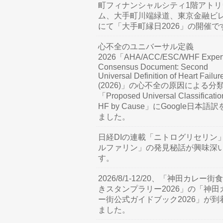
町フィナンシャルシティ1階アトリ
ム、大手町川端緑道、東京金融ビ
にて「大手町縁日2026」の開催で
心不全のユニバーサル定義
2026「AHA/ACC/ESC/WHF Exper
Consensus Document: Second
Universal Definition of Heart Failur
(2026)」の心不全の原因による分
「Proposed Universal Classificatio
HF by Cause」にGoogle日本語
ました。
日経DIの連載「ニトログリセリン
ルファリン」の発見秘話が興味深
す。
2026/8/1-12/20、「神田カレー街
きスタンプラリー2026」の「神田
ー街公式ガイドブック2026」が到
ました。