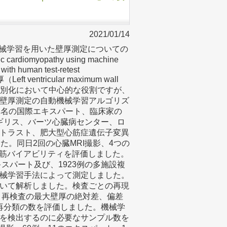
2021/01/14
、機械学習を用いた壁厚測定についての
hic cardiomyopathy using machine
with human test-retest
entricular maximum wall
スク層別化において中心的な役割ですが、
壁厚測定の自動機械学習アルゴリズ
1名の国際エキスパート、臨床家の
イギリス、バーツ心臓病センター、ロ
トラスト、肥大型心筋症遺伝子変異
た。同日2回の心臓MRI撮影、4つの
心筋バイアビリティを評価しました。
スパート及び、1923例の多施設複
械学習手法によって測定しました。
いて解析しました。検査ごとの再現
、検査と再検査の最大壁厚の絶対差、偏差
、再分類の数を評価しました。機械学
を検出するのに必要なサンプル数を