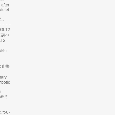
 after
atelet
した。
LT2
て調べ
LT2
ease」
の直接
mary
mbotic
n
が発表さ
につい