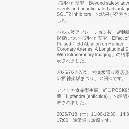
て調べた研究「Beyond safety: adve
events and unanticipated advantag
SGLT2 inhibitors」の結果が発表
した。
パルス波アブレーション後、冠動
影響について調べた研究「Effect of
Pulsed-Field Ablation on Human
Coronary Arteries: A Longitudinal S
With Intracoronary Imaging」の
表されました。
2025/7/22-7/25、神楽坂通り商店
52回神楽坂まつり」の開催です。
アメリカ食品衛生局、経口PCSK9
薬「Lipfendra (enlicitide) 」の承
表されました。
2026/7/18（土）11:00-12:30、14:3
17:00、通常通り診療です。