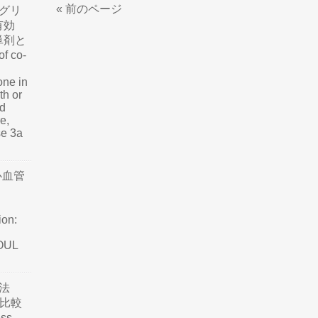
« 前のページ
グリ
有効
単剤と
f co-
one in
th or
nd
e,
se 3a
心血管
ion:
SOUL
法
て比較
ss