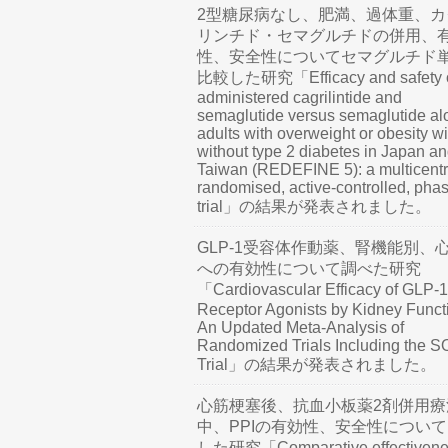
2型糖尿病なし、肥満、過体重、カ
リンチド・セマグルチドの併用、
性、安全性についてセマグルチド
比較した研究「Efficacy and safety o
administered cagrilintide and
semaglutide versus semaglutide al
adults with overweight or obesity wi
without type 2 diabetes in Japan a
Taiwan (REDEFINE 5): a multicentr
randomised, active-controlled, pha
trial」の結果が発表されました。
GLP-1受容体作動薬、腎機能別、
への有効性について調べた研究
「Cardiovascular Efficacy of GLP-1
Receptor Agonists by Kidney Funct
An Updated Meta-Analysis of
Randomized Trials Including the 
Trial」の結果が発表されました。
心筋梗塞後、抗血小板薬2剤併用療
中、PPIの有効性、安全性につい
した研究「Comparative effectivene