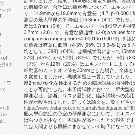
計算しました。結果、1440例の測定を解析、2回の
ウ
の機械学習、合計12の観察者について、エキスパ
レッジ
り、14.9mmから19.0mmで有意差（4·7; p<0·000
す。
測定の最大壁厚の平均値は16.8mm（4·1）でし
差は0.7mm（0·6）で、エキスパートは検査と再検査
3.7mm（2.0）で、有意な優越性（2·0; p values for mach
t
comparison ranging from <0·0001 to 0
動係数は有意に低値（4·3% [95% CI 3·3–5·1] vs 5·7
e
均として、38例（64%）は機械学習によって15
類
27例（45%）から50例（83%）でしたが、5例（
n of
（7%）から12例（20%）はエキスパートによっ
訳を掛け
細動器のカットオフ値を30mmとした場合、全体と
を変更しましたが、機械学習は一貫していました。
」「ワ
厚2mmの変化を検出するための臨床試験の症例数は2.3倍
いで
ことが可能でした。本予備試験において、肥大型心
厚測定は、診断、リスク層別化、臨床試験への応用
性が示唆されました。詳しくは論文をご覧ください
食べ歩
https://www.thelancet.com/journals/landig/article/PI
肥大型心筋症の心室の壁厚測定において、エキスパ
カレ
ばらつきが少なく、再現性が高かったとの報告です
着し
ては人間よりも機械にまかせていく時代になってい