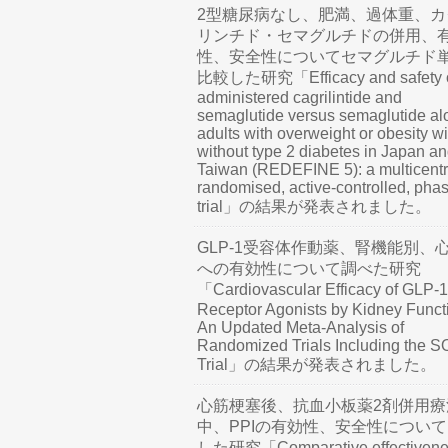
2型糖尿病なし、肥満、過体重、カ
リンチド・セマグルチドの併用、
性、安全性についてセマグルチド
比較した研究「Efficacy and safety o
administered cagrilintide and
semaglutide versus semaglutide al
adults with overweight or obesity wi
without type 2 diabetes in Japan a
Taiwan (REDEFINE 5): a multicentr
randomised, active-controlled, pha
trial」の結果が発表されました。
GLP-1受容体作動薬、腎機能別、
への有効性について調べた研究
「Cardiovascular Efficacy of GLP-1
Receptor Agonists by Kidney Funct
An Updated Meta-Analysis of
Randomized Trials Including the 
Trial」の結果が発表されました。
心筋梗塞後、抗血小板薬2剤併用療
中、PPIの有効性、安全性につい
した研究「Comparative effectivene