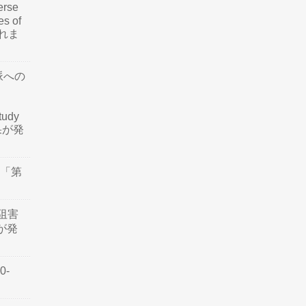
rse
es of
されま
脈への
tudy
結果が発
会「第
阻害
認が発
0-