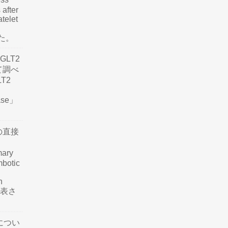
 after
atelet
した。
LT2
て調べ
LT2
ease」
の直接
mary
mbotic
n
が発表さ
につい