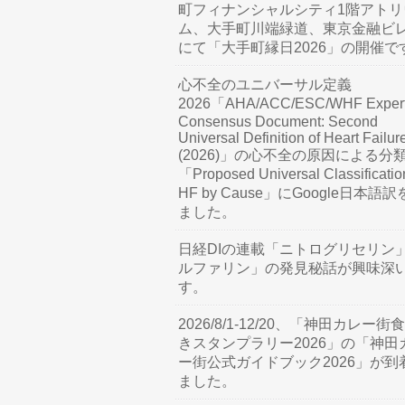
町フィナンシャルシティ1階アトリ
ム、大手町川端緑道、東京金融ビ
にて「大手町縁日2026」の開催で
心不全のユニバーサル定義
2026「AHA/ACC/ESC/WHF Exper
Consensus Document: Second
Universal Definition of Heart Failur
(2026)」の心不全の原因による分
「Proposed Universal Classificatio
HF by Cause」にGoogle日本語
ました。
日経DIの連載「ニトログリセリン
ルファリン」の発見秘話が興味深
す。
2026/8/1-12/20、「神田カレー街
きスタンプラリー2026」の「神田
ー街公式ガイドブック2026」が到
ました。