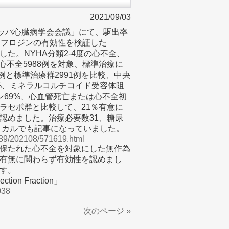
2021/09/03
ヨーロッパ心臓病学会会議」にて、駆出率
リフロジンの有効性を検証した
れました。NYHA分類2-4度の心不全、
の慢性心不全5988例を対象、標準治療に
例と標準治療群2991例を比較、中央
1%、ミネラルコルチコイド受容体阻
チン69%、心血管死亡または心不全初
ラセボ群と比較して、21％有意に
003）を認めました。治療必要数31、糖尿
ィカルでも記事になっていました。
t339/202108/571619.html
保たれた心不全を対象にした無作為
有無に関わらず有効性を認めまし
す。
jection Fraction」
038
次のページ »