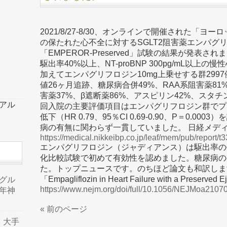
2021/8/27-8/30、オンラインで開催された「
の保たれた心不全に対するSGLT2阻害薬エンパグ
「EMPEROR-Preserved」試験の結果が発表さ
駆出率40%以上、NT-proBNP 300pg/mL以上
加えてエンパグリフロジン10mg上乗せする群2997
値26ヶ月追跡、糖尿病合併49%、RAA系阻害薬8
害薬37%、β遮断薬86%、アスピリン42%、スタ
ーアル
回入院の主要評価項目はエンパグリフロジン群でプ
低下（HR 0.79、95％CI 0.69-0.90、P＝0.0
病の有無に関わらず一貫していました。 日経メデ
https://medical.nikkeibp.co.jp/leaf/mem/pub/report/
エンパグリフロジン（ジャディアンス）は駆出率の
化比較試験で初めて有効性を認めました。糖尿病の
た。トップニュースです。のちほど論文も和訳しま
「Empagliflozin in Heart Failure with a Preserved E
品グル
https://www.nejm.org/doi/full/10.1056/NEJMoa2107
年神
« 前のページ
り、大手