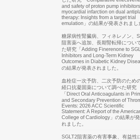
and safety of proton pump inhibitors
myocardial infarction on dual antipl
therapy: Insights from a target trial
emulation」の結果が発表されま
糖尿病性腎臓病、フィネレノン、SG
阻害薬へ追加、長期腎転帰につい
た研究「Adding Finerenone to SG
Inhibitors and Long-Term Kidney
Outcomes in Diabetic Kidney Dis
の結果が発表されました。
血栓症一次予防、二次予防のため
経口抗凝固薬について調べた研究
「Direct Oral Anticoagulants in Pri
and Secondary Prevention of Thro
Events: 2026 ACC Scientific
Statement: A Report of the America
College of Cardiology」の結果
れました。
SGLT2阻害薬の有害事象、有益性