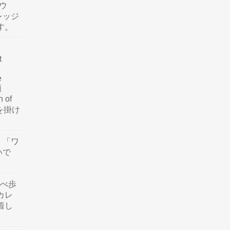
ウ
レッジ
す。
t
e
類
n of
訳を掛け
」「ワ
いで
食べ歩
カレ
着し