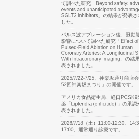
て調べた研究「Beyond safety: adve
events and unanticipated advantag
SGLT2 inhibitors」の結果が発表
した。
パルス波アブレーション後、冠動
影響について調べた研究「Effect of
Pulsed-Field Ablation on Human
Coronary Arteries: A Longitudinal S
With Intracoronary Imaging」の
表されました。
2025/7/22-7/25、神楽坂通り商店
52回神楽坂まつり」の開催です。
アメリカ食品衛生局、経口PCSK9
薬「Lipfendra (enlicitide) 」の承
表されました。
2026/7/18（土）11:00-12:30、14:3
17:00、通常通り診療です。