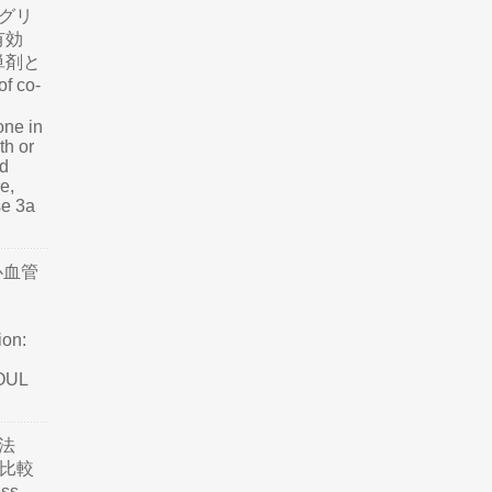
グリ
有効
単剤と
f co-
one in
th or
nd
e,
se 3a
心血管
ion:
SOUL
法
て比較
ss