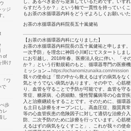
し、あるべき姿から逆算しているためです。いずれ
ウ
らすだろうか？」という軸で一貫性を持っていくこ
レッジ
もお茶の水循環器内科をどうぞよろしくお願いいた
す。
お茶の水循環器内科院長五十嵐健祐
t
【お茶の水循環器内科になりました】
e
お茶の水循環器内科院長の五十嵐健祐と申します。当
類
一次予防」を理念に神田小川町にてスタートしました
n of
にお引越し、2018年春、医療法人化に伴い、「そ
訳を掛け
か？」という行動規範のもと、循環器専門の医療機
ミッション→
https://ochanomizunaika.com/mission
我々の使命は「世の中から救えるはずの病気をなく
」「ワ
気とそうでない病気があります。その中で、心筋梗
いで
り、血管を守ることで予防が可能です。血管を守る
常症、糖尿病、心房細動、慢性腎臓病等の心血管疾
入と治療継続をすることです。そのために、循環器
食べ歩
も土日も診療をオープンにし、高血圧症、脂質異常
カレ
等の心血管疾患の危険因子に対して適切な治療介入
着し
防、二次予防のために診療を行っています。心筋梗
えるはずの病気をなくすこと」、これが我々の使命