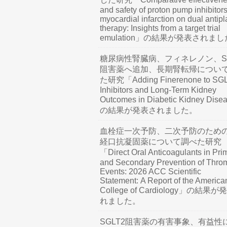
and safety of proton pump inhibitors
myocardial infarction on dual antipl
therapy: Insights from a target trial
emulation」の結果が発表されま
糖尿病性腎臓病、フィネレノン、SG
阻害薬へ追加、長期腎転帰につい
た研究「Adding Finerenone to SG
Inhibitors and Long-Term Kidney
Outcomes in Diabetic Kidney Dis
の結果が発表されました。
血栓症一次予防、二次予防のため
経口抗凝固薬について調べた研究
「Direct Oral Anticoagulants in Pri
and Secondary Prevention of Thro
Events: 2026 ACC Scientific
Statement: A Report of the America
College of Cardiology」の結果
れました。
SGLT2阻害薬の有害事象、有益性