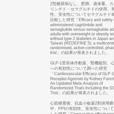
2型糖尿病なし、肥満、過体重、カ
リンチド・セマグルチドの併用、
性、安全性についてセマグルチド
比較した研究「Efficacy and safety o
administered cagrilintide and
semaglutide versus semaglutide al
adults with overweight or obesity wi
without type 2 diabetes in Japan a
Taiwan (REDEFINE 5): a multicentr
randomised, active-controlled, pha
trial」の結果が発表されました。
GLP-1受容体作動薬、腎機能別、
への有効性について調べた研究
「Cardiovascular Efficacy of GLP-1
Receptor Agonists by Kidney Funct
An Updated Meta-Analysis of
Randomized Trials Including the 
Trial」の結果が発表されました。
心筋梗塞後、抗血小板薬2剤併用療
中、PPIの有効性、安全性につい
した研究「Comparative effectivene