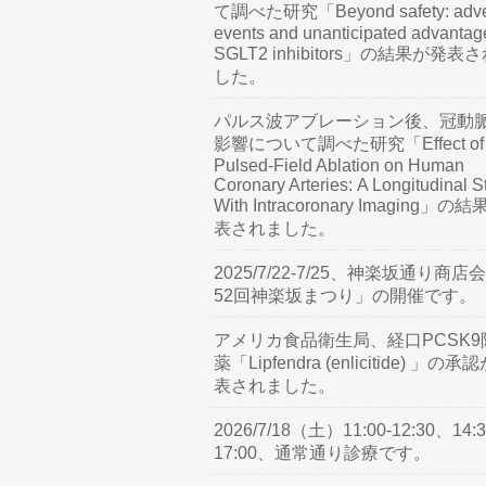
て調べた研究「Beyond safety: adve
events and unanticipated advantag
SGLT2 inhibitors」の結果が発表
した。
パルス波アブレーション後、冠動
影響について調べた研究「Effect of
Pulsed-Field Ablation on Human
Coronary Arteries: A Longitudinal S
With Intracoronary Imaging」の
表されました。
2025/7/22-7/25、神楽坂通り商店
52回神楽坂まつり」の開催です。
アメリカ食品衛生局、経口PCSK9
薬「Lipfendra (enlicitide) 」の承
表されました。
2026/7/18（土）11:00-12:30、14:3
17:00、通常通り診療です。