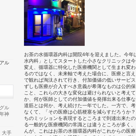
お茶の水循環器内科は開院4年を迎えました。今年
水内科」としてスタートした小さなクリニックは今
ーアル
変え、循環器に特化した医療機関として生まれ変わ
るのではなく、未来軸で考えた場合に、医療と言え
で観れば淘汰されて行き、付加価値の低いサービス
ずしも医療が介入すべき意義が希薄なものは公的保
こと、これらの大きな変化は避けられないと考えて
か、何が医師としての付加価値を発揮出来る仕事な
道筋とは何か、考え続けた一年でした。一方で、考
品グル
なくて、「その医療は心筋梗塞を減らすだろうか？
年神
ちのミッションを表現するところまで到達出来たの
る一般的な医療機関の常識とは違うところが多く、
んが、これはお茶の水循環器内科がこれからの医療
り、大手