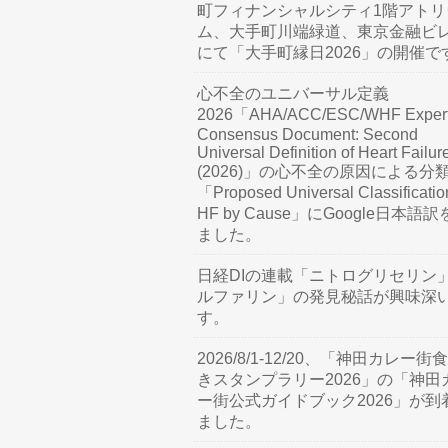
町フィナンシャルシティ1階アトリ
ム、大手町川端緑道、東京金融ビ
にて「大手町縁日2026」の開催で
心不全のユニバーサル定義
2026「AHA/ACC/ESC/WHF Exper
Consensus Document: Second
Universal Definition of Heart Failur
(2026)」の心不全の原因による分
「Proposed Universal Classificatio
HF by Cause」にGoogle日本語
ました。
日経DIの連載「ニトログリセリン
ルファリン」の発見秘話が興味深
す。
2026/8/1-12/20、「神田カレー街
きスタンプラリー2026」の「神田
ー街公式ガイドブック2026」が到
ました。