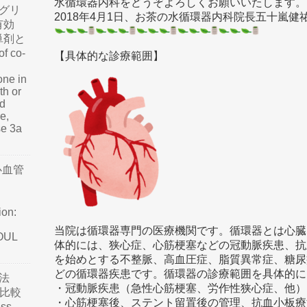
水循環器内科をどうぞよろしくお願いいたします。
グリ
2018年4月1日、お茶の水循環器内科院長五十嵐健
有効
単剤と
f co-
【具体的な診療範囲】
one in
th or
nd
e,
se 3a
心血管
ion:
当院は循環器専門の医療機関です。循環器とは心臓
SOUL
体的には、狭心症、心筋梗塞などの冠動脈疾患、抗
を始めとする不整脈、高血圧症、脂質異常症、糖尿
どの循環器疾患です。循環器の診療範囲を具体的に
法
・冠動脈疾患（急性心筋梗塞、労作性狭心症、他）
て比較
・心筋梗塞後、ステント留置後の管理、抗血小板療
ss