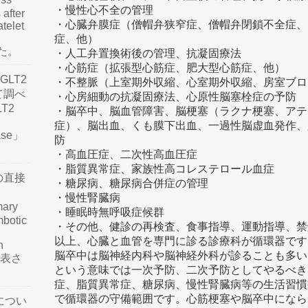
・慢性心不全の管理
 after
・心臓弁膜症（僧帽弁狭窄症、僧帽弁閉鎖不全症、
atelet
症、他）
した。
・人工弁置換術後の管理、抗凝固療法
・心筋症（拡張型心筋症、肥大型心筋症、他）
LT2
・不整脈（上室期外収縮、心室期外収縮、房室ブロ
て調べ
・心房細動の抗凝固療法、心原性脳塞栓症の予防
LT2
・脳卒中、脳血管障害、脳梗塞（ラクナ梗塞、アテ
症）、脳出血、くも膜下出血、一過性脳虚血発作、
ease」
防
・高血圧症、二次性高血圧症
・脂質異常症、家族性高コレステロール血症
の直接
・糖尿病、糖尿病合併症の管理
・慢性腎臓病
mary
・睡眠時無呼吸症候群
mbotic
・その他、健診の再検査、食事指導、運動指導、禁
以上、心臓と血管を専門に診る診療科が循環器です
n
脳卒中は脳神経内科や脳神経外科が診ることも多い
が発表さ
という意味では一次予防、二次予防としてやるべき
症、脂質異常症、糖尿病、慢性腎臓病等の生活習慣
で循環器の守備範囲です。心筋梗塞や脳卒中になら
につい