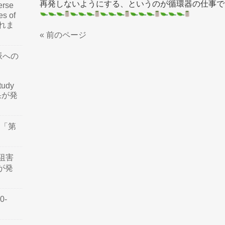
再発しないようにする、というのが循環器の仕事で
rse
es of
されま
« 前のページ
脈への
tudy
結果が発
会「第
阻害
認が発
0-