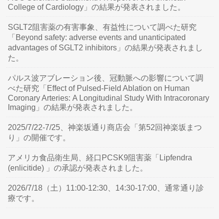
College of Cardiology」の結果が発表されました。
SGLT2阻害薬の有害事象、有益性について調べた研究
「Beyond safety: adverse events and unanticipated
advantages of SGLT2 inhibitors」の結果が発表されまし
た。
パルス波アブレーション後、冠動脈への影響について調
べた研究「Effect of Pulsed-Field Ablation on Human
Coronary Arteries: A Longitudinal Study With Intracoronary
Imaging」の結果が発表されました。
2025/7/22-7/25、神楽坂通り商店会「第52回神楽坂まつ
り」の開催です。
アメリカ食品衛生局、経口PCSK9阻害薬「Lipfendra
(enlicitide) 」の承認が発表されました。
2026/7/18（土）11:00-12:30、14:30-17:00、通常通り診
療です。