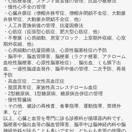
・心筋梗塞後、ステント留置後の管理、抗血小板療法
・慢性心不全の管理
・心臓弁膜症（僧帽弁狭窄症、僧帽弁閉鎖不全症、大動脈
弁狭窄症、大動脈弁閉鎖不全症、他）
・人工弁置換術後の管理、抗凝固療法
・心筋症（拡張型心筋症、肥大型心筋症、他）
・不整脈（心房細動、房室ブロック、上室期外収縮、心室
期外収縮、他）
・心房細動の抗凝固療法、心原性脳塞栓症の予防
・脳卒中、脳血管障害、脳梗塞（ラクナ梗塞、アテローム
血栓性脳梗塞、心原性脳塞栓症）、脳出血、くも膜下出
血、一過性脳虚血発作、脳卒中後の管理、二次予防、再発
予防
・高血圧症、二次性高血圧症
・脂質異常症、家族性高コレステロール血症
・2型糖尿病、1型糖尿病、糖尿病合併症の管理
・慢性腎臓病
・その他、健診の再検査、食事指導、運動指導、禁煙外
来、など
以上、心臓と血管を専門に診る診療科が循環器内科です。
脳梗塞や脳出血等の脳血管障害、脳卒中は脳神経内科や脳
神経外科が診ることも多いですが、どちらも血管の故障の