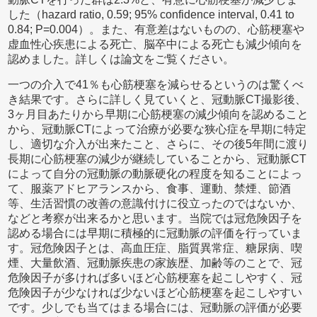
した（hazard ratio, 0.59; 95% confidence interval, 0.41 to
0.84; P=0.004）。また、有意差はないものの、心筋梗塞や
虚血性心疾患による死亡、脳卒中による死亡も減少傾向を
認めました。詳しくは論文をご覧ください。
一つの介入で41％も心筋梗塞を減らせるというのは驚くべ
き結果です。さらに詳しく見ていくと、冠動脈CT撮影後、
3ヶ月目あたりから早期に心筋梗塞の減少傾向を認めること
から、冠動脈CTによって治療が必要な狭心症を早期に特定
し、適切な介入が出来たこと、さらに、その後5年間に渡り
長期に心筋梗塞の減少が継続していることから、冠動脈CT
によって自分の冠動脈の動脈硬化の程度を知ることによっ
て、服薬アドヒアランスから、食事、運動、禁煙、節酒
等、生活習慣の改善の意識付けに役立ったのではないか、
などと考察が出来るかと思います。当院では冠危険因子を
認める場合には早期に積極的に冠動脈の評価を行っていま
す。冠危険因子とは、高血圧症、脂質異常症、糖尿病、喫
煙、大量飲酒、冠動脈疾患の家族歴、加齢等のことで、冠
危険因子が多ければ多いほど心筋梗塞を起こしやすく、冠
危険因子が少なければ少ないほど心筋梗塞を起こしやすい
です。少しでも当てはまる場合には、冠動脈の評価が必要