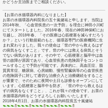
かどうか主治医までご相談ください。
【お茶の水循環器内科になりました】
お茶の水循環器内科院長の五十嵐健祐と申します。当院は
2014年秋、「心血管疾患の一次予防」を理念に神田小川町
にてスタートしました。2016年春、現在の神田神保町にお
引越し、2018年春、「その医療は心筋梗塞を減らすだろう
か？」という行動規範のもと、循環器専門の医療機関に生
まれ変わりました。我々の使命は「世の中から救えるはず
の病気をなくすこと」です。世の中には救える病気とそう
でない病気があります。その中で、心筋梗塞と脳卒中は血
管の故障が原因であり、心血管疾患の危険因子をコントロ
ールすることで予防が可能です。具体的に、高血圧症、脂
質異常症、糖尿病、心房細動、慢性腎臓病等の心血管疾患
の危険因子に対して適切な治療介入と治療継続をすること
が重要で、そのために夜間や土日も診療をオープンにして
います。心筋梗塞と脳卒中を防ぎ、「世の中から救えるは
ずの病気をなくすこと」、これが我々の使命です。お茶の
水循環器内科をどうぞよろしくお願いいたします。
2018年4月1日、お茶の水循環器内科院長五十嵐健祐