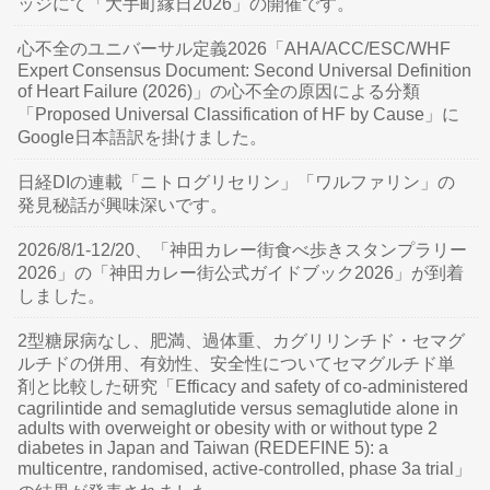
ッジにて「大手町縁日2026」の開催です。
心不全のユニバーサル定義2026「AHA/ACC/ESC/WHF
Expert Consensus Document: Second Universal Definition
of Heart Failure (2026)」の心不全の原因による分類
「Proposed Universal Classification of HF by Cause」に
Google日本語訳を掛けました。
日経DIの連載「ニトログリセリン」「ワルファリン」の
発見秘話が興味深いです。
2026/8/1-12/20、「神田カレー街食べ歩きスタンプラリー
2026」の「神田カレー街公式ガイドブック2026」が到着
しました。
2型糖尿病なし、肥満、過体重、カグリリンチド・セマグ
ルチドの併用、有効性、安全性についてセマグルチド単
剤と比較した研究「Efficacy and safety of co-administered
cagrilintide and semaglutide versus semaglutide alone in
adults with overweight or obesity with or without type 2
diabetes in Japan and Taiwan (REDEFINE 5): a
multicentre, randomised, active-controlled, phase 3a trial」