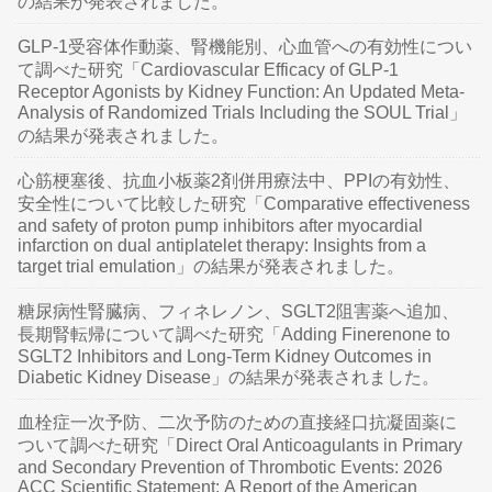
の結果が発表されました。
GLP-1受容体作動薬、腎機能別、心血管への有効性につい
て調べた研究「Cardiovascular Efficacy of GLP-1
Receptor Agonists by Kidney Function: An Updated Meta-
Analysis of Randomized Trials Including the SOUL Trial」
の結果が発表されました。
心筋梗塞後、抗血小板薬2剤併用療法中、PPIの有効性、
安全性について比較した研究「Comparative effectiveness
and safety of proton pump inhibitors after myocardial
infarction on dual antiplatelet therapy: Insights from a
target trial emulation」の結果が発表されました。
糖尿病性腎臓病、フィネレノン、SGLT2阻害薬へ追加、
長期腎転帰について調べた研究「Adding Finerenone to
SGLT2 Inhibitors and Long-Term Kidney Outcomes in
Diabetic Kidney Disease」の結果が発表されました。
血栓症一次予防、二次予防のための直接経口抗凝固薬に
ついて調べた研究「Direct Oral Anticoagulants in Primary
and Secondary Prevention of Thrombotic Events: 2026
ACC Scientific Statement: A Report of the American