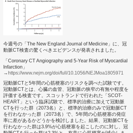
今週号の「The New England Journal of Medicine」に、冠
動脈CT検査の驚くべきエビデンスが発表されました。
「Coronary CT Angiography and 5-Year Risk of Myocardial
Infarction」
→
https://www.nejm.org/doi/full/10.1056/NEJMoa1805971
冠動脈CTと5年間の心筋梗塞のリスクを調べた試験です。
冠動脈CTとは、心臓の血管、冠動脈の狭窄の有無や程度を
評価する検査です。スコットランドで行われた「SCOT-
HEART」という臨床試験で、標準的治療に加えて冠動脈
CTを行った群（2073名）と、標準的治療のみで冠動脈CT
を行わなかった群（2073名）で、5年間の心筋梗塞の発症
率に差があるかどうかを検討しました。結果、冠動脈CTを
行わなかった群は3.9%が心筋梗塞を起こしたのに対し、冠
動脈CTを行った群は2.3%と、有意に心筋梗塞が減少しま