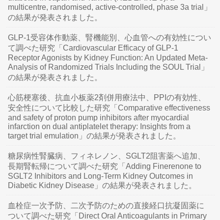
multicentre, randomised, active-controlled, phase 3a trial」
の結果が発表されました。
GLP-1受容体作動薬、腎機能別、心血管への有効性につい
て調べた研究「Cardiovascular Efficacy of GLP-1
Receptor Agonists by Kidney Function: An Updated Meta-
Analysis of Randomized Trials Including the SOUL Trial」
の結果が発表されました。
心筋梗塞後、抗血小板薬2剤併用療法中、PPIの有効性、
安全性について比較した研究「Comparative effectiveness
and safety of proton pump inhibitors after myocardial
infarction on dual antiplatelet therapy: Insights from a
target trial emulation」の結果が発表されました。
糖尿病性腎臓病、フィネレノン、SGLT2阻害薬へ追加、
長期腎転帰について調べた研究「Adding Finerenone to
SGLT2 Inhibitors and Long-Term Kidney Outcomes in
Diabetic Kidney Disease」の結果が発表されました。
血栓症一次予防、二次予防のための直接経口抗凝固薬に
ついて調べた研究「Direct Oral Anticoagulants in Primary