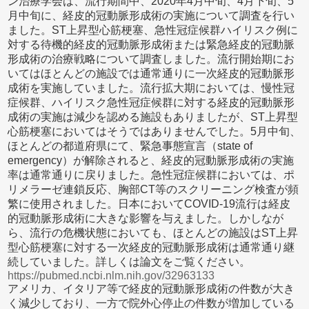
ン治療学会は、流行期間中、2020年4月中旬、4月下旬、5
月中旬に、経皮的冠動脈形成術の実施について調査を行い
ました。ST上昇型心筋梗塞、急性冠症候群ハイリスク例に
対する待機的経皮的冠動脈形成術または緊急経皮的冠動脈
形成術の治療戦略について調査しました。流行開始期にお
いてはほとんどの施設では通常通りに一次経皮的冠動脈形
成術を実施していました。流行拡大期においては、慢性冠
症候群、ハイリスク急性冠症候群に対する経皮的冠動脈形
成術の実施は減少を認める施設もありましたが、ST上昇型
心筋梗塞においてはそうではありませんでした。5月中旬、
ほとんどの都道府県にて、緊急事態宣言（state of
emergency）が解除されると、経皮的冠動脈形成術の実施
率は通常通りに戻りました。急性冠症候群においては、ポ
リメラーゼ連鎖反応、胸部CT等のスクリーニング検査が頻
繁に使用されました。日本においてCOVID-19流行は経皮
的冠動脈形成術に大きな影響を与えました。しかしなが
ら、流行の危機状態においても、ほとんどの施設はST上昇
型心筋梗塞に対する一次経皮的冠動脈形成術は通常通り継
続していました。詳しくは論文をご覧ください。
https://pubmed.ncbi.nlm.nih.gov/32963133
アメリカ、イタリア等で経皮的冠動脈形成術の件数が大き
く減少しており、一方で院外心停止の件数が増加している