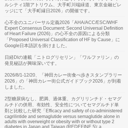
ルシティ1階アトリウム、大手町川端緑道、東京金融ビレ
ッジにて「大手町縁日2026」の開催です。
心不全のユニバーサル定義2026「AHA/ACC/ESC/WHF
Expert Consensus Document: Second Universal Definition
of Heart Failure (2026)」の心不全の原因による分類
「Proposed Universal Classification of HF by Cause」に
Google日本語訳を掛けました。
日経DIの連載「ニトログリセリン」「ワルファリン」の
発見秘話が興味深いです。
2026/8/1-12/20、「神田カレー街食べ歩きスタンプラリー
2026」の「神田カレー街公式ガイドブック2026」が到着
しました。
2型糖尿病なし、肥満、過体重、カグリリンチド・セマグ
ルチドの併用、有効性、安全性についてセマグルチド単
剤と比較した研究「Efficacy and safety of co-administered
cagrilintide and semaglutide versus semaglutide alone in
adults with overweight or obesity with or without type 2
diabetes in Japan and Taiwan (REDEFINE 5): a