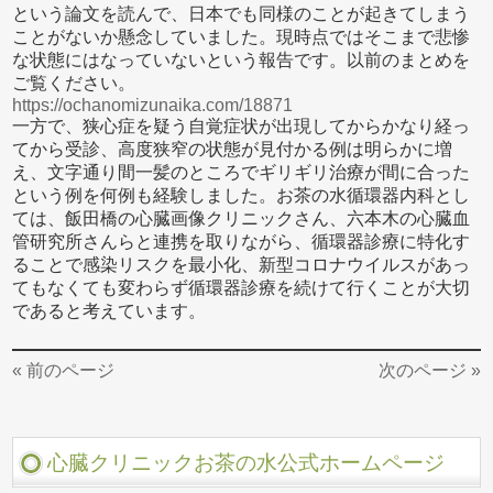
という論文を読んで、日本でも同様のことが起きてしまう
ことがないか懸念していました。現時点ではそこまで悲惨
な状態にはなっていないという報告です。以前のまとめを
ご覧ください。
https://ochanomizunaika.com/18871
一方で、狭心症を疑う自覚症状が出現してからかなり経っ
てから受診、高度狭窄の状態が見付かる例は明らかに増
え、文字通り間一髪のところでギリギリ治療が間に合った
という例を何例も経験しました。お茶の水循環器内科とし
ては、飯田橋の心臓画像クリニックさん、六本木の心臓血
管研究所さんらと連携を取りながら、循環器診療に特化す
ることで感染リスクを最小化、新型コロナウイルスがあっ
てもなくても変わらず循環器診療を続けて行くことが大切
であると考えています。
« 前のページ
次のページ »
心臓クリニックお茶の水公式ホームページ