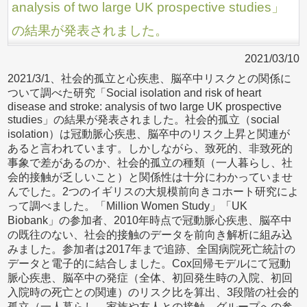
analysis of two large UK prospective studies」
の結果が発表されました。
2021/03/10
2021/3/1、社会的孤立と心疾患、脳卒中リスクとの関係に
ついて調べた研究「Social isolation and risk of heart
disease and stroke: analysis of two large UK prospective
studies」の結果が発表されました。社会的孤立（social
isolation）は冠動脈心疾患、脳卒中のリスク上昇と関連が
あると言われています。しかしながら、致死的、非致死的
事象で差があるのか、社会的孤立の種類（一人暮らし、社
会的接触が乏しいこと）と関係性は十分にわかっていませ
んでした。2つのイギリスの大規模前向きコホート研究によ
って調べました。「Million Women Study」「UK
Biobank」の参加者、2010年時点で冠動脈心疾患、脳卒中
の既往のない、社会的接触のデータを前向き解析に組み込
みました。参加者は2017年まで追跡、全国病院死亡統計の
データと電子的に結合しました。Cox回帰モデルにて冠動
脈心疾患、脳卒中の発症（全体、初回発生時の入院、初回
入院時の死亡との関連）のリスク比を算出、3段階の社会的
孤立（一人暮らし、家族や友人との接触、グループへの参