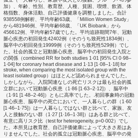
加）、年齢、性別、教育歴、人種、貧困、喫煙、飲酒、体
格指数、身体活動、自己評価健康を調整しました。合計
938558例解析、平均年齢63歳、「Million Women Study」
から481946例、平均年齢68歳、「UK Biobank」から
456612例、平均年齢57歳でした。平均追跡期間7年、冠動
脈心疾患の初回発生42402例（そのうち致死性1834例）、
脳卒中の初回発生19999例（そのうち致死性529例）でし
た。社会的孤立と冠動脈心疾患、脳卒中の初回発生入院と
の関係（combined RR for both studies 1·01 [95% CI 0·98–
1·04] for coronary heart disease and 1·13 [1·08–1·18] for
stroke, when comparing the most isolated group with the
least isolated group）はほとんど認められませんでした。
しかしながら、入院関連なしの死亡リスクは最も社会的孤
立群において冠動脈心疾患（1·86 [1·63–2·12]）、脳卒中
（1·91 [1·48–2·46]）ともに高率でした。.初回事象時の冠動
脈心疾患、脳卒中の死亡において、一人暮らしの群（1·60
[1·46–1·75]）は一人暮らしではない群と比べて、家族、友
人と接触のない群（1·27 [1·16–1·38]）はある群と比べて、
有意に高リスク比（test for heterogeneity, p=0·002）でし
た。本所見は教育歴、自己評価健康によって大きさ差はあ
りませんでした。社会的孤立は冠動脈心疾患、脳卒中の発