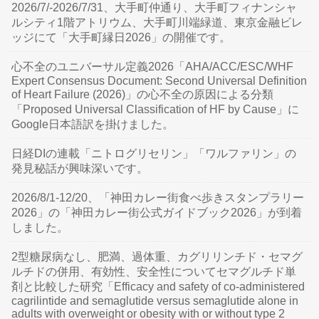
2026/7/-2026/7/31、大手町仲通り、大手町フィナンシャ
ルシティ1階アトリウム、大手町川端緑道、東京金融ビレ
ッジにて「大手町縁日2026」の開催です。
心不全のユニバーサル定義2026「AHA/ACC/ESC/WHF
Expert Consensus Document: Second Universal Definition
of Heart Failure (2026)」の心不全の原因による分類
「Proposed Universal Classification of HF by Cause」に
Google日本語訳を掛けました。
日経DIの連載「ニトログリセリン」「ワルファリン」の
発見秘話が興味深いです。
2026/8/1-12/20、「神田カレー街食べ歩きスタンプラリー
2026」の「神田カレー街公式ガイドブック2026」が到着
しました。
2型糖尿病なし、肥満、過体重、カグリリンチド・セマグ
ルチドの併用、有効性、安全性についてセマグルチド単
剤と比較した研究「Efficacy and safety of co-administered
cagrilintide and semaglutide versus semaglutide alone in
adults with overweight or obesity with or without type 2