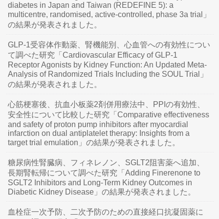
diabetes in Japan and Taiwan (REDEFINE 5): a
multicentre, randomised, active-controlled, phase 3a trial」
の結果が発表されました。
GLP-1受容体作動薬、腎機能別、心血管への有効性につい
て調べた研究「Cardiovascular Efficacy of GLP-1
Receptor Agonists by Kidney Function: An Updated Meta-
Analysis of Randomized Trials Including the SOUL Trial」
の結果が発表されました。
心筋梗塞後、抗血小板薬2剤併用療法中、PPIの有効性、
安全性について比較した研究「Comparative effectiveness
and safety of proton pump inhibitors after myocardial
infarction on dual antiplatelet therapy: Insights from a
target trial emulation」の結果が発表されました。
糖尿病性腎臓病、フィネレノン、SGLT2阻害薬へ追加、
長期腎転帰について調べた研究「Adding Finerenone to
SGLT2 Inhibitors and Long-Term Kidney Outcomes in
Diabetic Kidney Disease」の結果が発表されました。
血栓症一次予防、二次予防のための直接経口抗凝固薬に