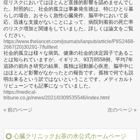
症リスクにおいてはほとんど直接的影響を認めませんでし
た。対照的に、社会的孤立は事象発生後は、特にひとり暮
らしの場合、おそらく急性心臓発作、脳卒中において反
応、迅速な支援がないことによって、病院到着前の死亡率
のリスク増加と関連をしていました。詳しくは論文をご覧
ください。
https://www.thelancet.com/journals/lanpub/article/PIIS2468-
2667(20)30291-7/fulltext
社会的孤立は様々な病気、健康の社会的決定因子であるこ
とは知られていますが、イギリス、93万8558例、平均7年
追跡の前向き研究の結果、孤独は冠動脈心疾患、脳卒中に
はほとんど影響がなかったとの報告です。孤独で何でも説
明出来るという訳ではないということです。メディカルト
リビューンでも記事になっていました。
https://medical-
tribune.co.jp/news/2021/0309535546/index.html
« 前のページ
次のページ »
心臓クリニックお茶の水公式ホームページ