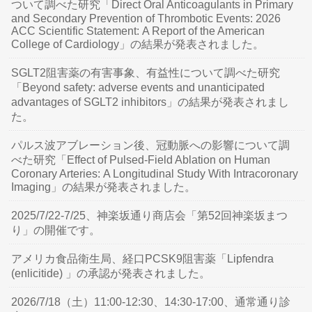
ついて調べた研究「Direct Oral Anticoagulants in Primary
and Secondary Prevention of Thrombotic Events: 2026
ACC Scientific Statement: A Report of the American
College of Cardiology」の結果が発表されました。
SGLT2阻害薬の有害事象、有益性について調べた研究
「Beyond safety: adverse events and unanticipated
advantages of SGLT2 inhibitors」の結果が発表されまし
た。
パルス波アブレーション後、冠動脈への影響について調
べた研究「Effect of Pulsed-Field Ablation on Human
Coronary Arteries: A Longitudinal Study With Intracoronary
Imaging」の結果が発表されました。
2025/7/22-7/25、神楽坂通り商店会「第52回神楽坂まつ
り」の開催です。
アメリカ食品衛生局、経口PCSK9阻害薬「Lipfendra
(enlicitide) 」の承認が発表されました。
2026/7/18（土）11:00-12:30、14:30-17:00、通常通り診