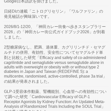
Google日本語訳を掛けました。
日経DIの連載「ニトログリセリン」「ワルファリン」の
発見秘話が興味深いです。
2026/8/1-12/20、「神田カレー街食べ歩きスタンプラリー
2026」の「神田カレー街公式ガイドブック2026」が到着
しました。
2型糖尿病なし、肥満、過体重、カグリリンチド・セマグ
ルチドの併用、有効性、安全性についてセマグルチド単
剤と比較した研究「Efficacy and safety of co-administered
cagrilintide and semaglutide versus semaglutide alone in
adults with overweight or obesity with or without type 2
diabetes in Japan and Taiwan (REDEFINE 5): a
multicentre, randomised, active-controlled, phase 3a trial」
の結果が発表されました。
GLP-1受容体作動薬、腎機能別、心血管への有効性につい
て調べた研究「Cardiovascular Efficacy of GLP-1
Receptor Agonists by Kidney Function: An Updated Meta-
Analysis of Randomized Trials Including the SOUL Trial」