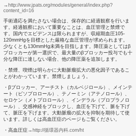
→
http://www.jpats.org/modules/general/index.php?
content_id=16
手術適応を満たさない場合は、保存的に経過観察を行いま
す。経過観察において重要なことは、血圧管理と禁煙で
す。国内でエビデンスは限られますが、収縮期血圧105-
120mmHgを目標とした厳格な血圧管理が求められます。
少なくとも130mmHg未満を目指します。降圧薬としてはβ
ブロッカーが第一選択で、最大量のβブロッカー投与でも十
分な降圧に達しない場合、他の降圧薬を追加します。
・禁煙、喫煙は明らかに大動脈瘤拡大の悪化因子であるこ
とがわかっています。禁煙しましょう。
・βブロッカー、アーチスト（カルベジロール）、メインテ
ート（ビソプロロール）、テノーミン（アテノロール）、
セロケン（メトプロロール）、インデラル（プロプラノロ
ール）、交感神経をブロックし、血圧を下げて、脈を下げ
て、脈圧を下げます。大動脈瘤の拡大を抑制を期待して使
います。詳しくは高血圧症のページもご覧ください。
・高血圧症→
http://循環器内科.com/ht