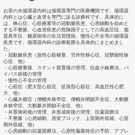
お茶の水循環器内科は循環器専門の医療機関です。循環器
内科とは心臓と血管を専門に診る診療科です。具体的に
は、狭心症、心筋梗塞等の冠動脈疾患、心房細動を始めと
する不整脈、心血管疾患の危険因子としての高血圧症、脂
質異常症、糖尿病等の生活習慣病、慢性心不全等の循環器
疾患です。循環器内科の診療範囲を具体的にまとめまし
た。
・冠動脈疾患（急性心筋梗塞、労作性狭心症、冠攣縮性狭
心症、他）
・心筋梗塞後、ステント留置後の管理、抗血小板療法、バ
イパス術後の管理
・慢性心不全の管理
・心筋症（肥大型心筋症、拡張型心筋症、高血圧性心肥
大、他）
・心臓弁膜症（僧帽弁狭窄症、僧帽弁閉鎖不全症、大動脈
弁狭窄症、大動脈弁閉鎖不全症、他）
・弁置換術後の管理、弁形成術後の管理、抗凝固療法
・不整脈（心房細動、房室ブロック、上室期外収縮、心室
期外収縮、他）
・心房細動の抗凝固療法、心原性脳塞栓症の予防、アブレ