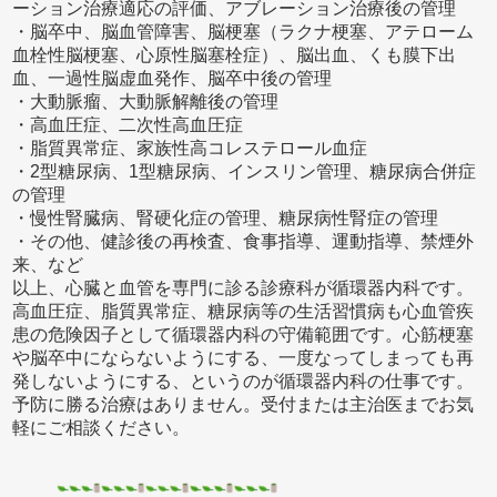
ーション治療適応の評価、アブレーション治療後の管理
・脳卒中、脳血管障害、脳梗塞（ラクナ梗塞、アテローム
血栓性脳梗塞、心原性脳塞栓症）、脳出血、くも膜下出
血、一過性脳虚血発作、脳卒中後の管理
・大動脈瘤、大動脈解離後の管理
・高血圧症、二次性高血圧症
・脂質異常症、家族性高コレステロール血症
・2型糖尿病、1型糖尿病、インスリン管理、糖尿病合併症
の管理
・慢性腎臓病、腎硬化症の管理、糖尿病性腎症の管理
・その他、健診後の再検査、食事指導、運動指導、禁煙外
来、など
以上、心臓と血管を専門に診る診療科が循環器内科です。
高血圧症、脂質異常症、糖尿病等の生活習慣病も心血管疾
患の危険因子として循環器内科の守備範囲です。心筋梗塞
や脳卒中にならないようにする、一度なってしまっても再
発しないようにする、というのが循環器内科の仕事です。
予防に勝る治療はありません。受付または主治医までお気
軽にご相談ください。