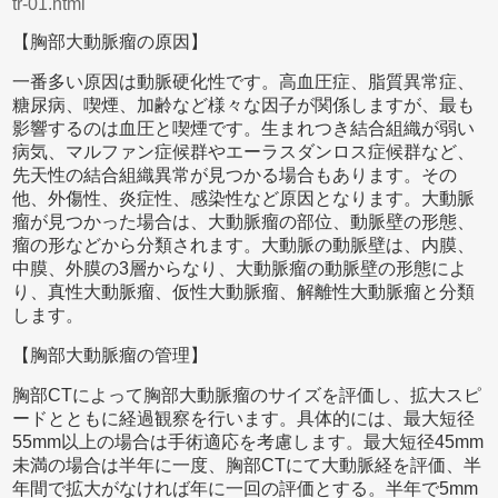
tr-01.html
【胸部大動脈瘤の原因】
一番多い原因は動脈硬化性です。高血圧症、脂質異常症、
糖尿病、喫煙、加齢など様々な因子が関係しますが、最も
影響するのは血圧と喫煙です。生まれつき結合組織が弱い
病気、マルファン症候群やエーラスダンロス症候群など、
先天性の結合組織異常が見つかる場合もあります。その
他、外傷性、炎症性、感染性など原因となります。大動脈
瘤が見つかった場合は、大動脈瘤の部位、動脈壁の形態、
瘤の形などから分類されます。大動脈の動脈壁は、内膜、
中膜、外膜の3層からなり、大動脈瘤の動脈壁の形態によ
り、真性大動脈瘤、仮性大動脈瘤、解離性大動脈瘤と分類
します。
【胸部大動脈瘤の管理】
胸部CTによって胸部大動脈瘤のサイズを評価し、拡大スピ
ードとともに経過観察を行います。具体的には、最大短径
55mm以上の場合は手術適応を考慮します。最大短径45mm
未満の場合は半年に一度、胸部CTにて大動脈経を評価、半
年間で拡大がなければ年に一回の評価とする。半年で5mm