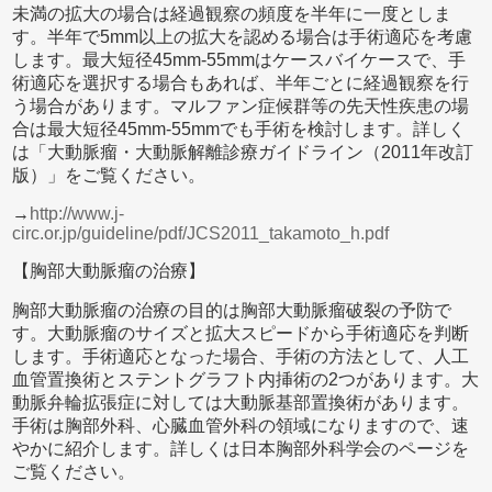
未満の拡大の場合は経過観察の頻度を半年に一度としま
す。半年で5mm以上の拡大を認める場合は手術適応を考慮
します。最大短径45mm-55mmはケースバイケースで、手
術適応を選択する場合もあれば、半年ごとに経過観察を行
う場合があります。マルファン症候群等の先天性疾患の場
合は最大短径45mm-55mmでも手術を検討します。詳しく
は「大動脈瘤・大動脈解離診療ガイドライン（2011年改訂
版）」をご覧ください。
→
http://www.j-
circ.or.jp/guideline/pdf/JCS2011_takamoto_h.pdf
【胸部大動脈瘤の治療】
胸部大動脈瘤の治療の目的は胸部大動脈瘤破裂の予防で
す。大動脈瘤のサイズと拡大スピードから手術適応を判断
します。手術適応となった場合、手術の方法として、人工
血管置換術とステントグラフト内挿術の2つがあります。大
動脈弁輪拡張症に対しては大動脈基部置換術があります。
手術は胸部外科、心臓血管外科の領域になりますので、速
やかに紹介します。詳しくは日本胸部外科学会のページを
ご覧ください。