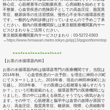
狭心症、心筋梗塞等の冠動脈疾患、心房細動を始めとする
不整脈、心血管疾患の危険因子としての高血圧症、脂質異
常症、糖尿病等の生活習慣病、慢性心不全等の循環器疾患
です。一般的な内科診療は行っていませんので予めご了承
ください。都内の医療機関探しは東京都医療機関案内サー
ビスひまわりをご活用ください。
東京都医療機関案内サービスひまわり：03-5272-0303
→
https://www.himawari.metro.tokyo.jp/qq13/qqport/tomintop
【お茶の水循環器内科】
お茶の水循環器内科は循環器専門の医療機関です。当院は
2014年秋、「心血管疾患の一次予防」を理念に神田小川町
にてスタートしました。2016年春、現在の神田神保町にお
引越し、2018年春、「その医療は心筋梗塞を減らすだろう
か？」という行動規範のもと、循環器専門の医療機関にな
りました。世の中には救える病気とそうでない病気があり
ます。その中で、心筋梗塞と脳卒中は血管の故障が原因で
あり、高血圧症、脂質異常症、糖尿病、喫煙、心房細動等