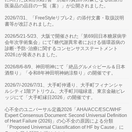
医薬品の品目の一覧（案）」が公開されました。
2026/7/31、「FreeStyleリブレ2」の添付文書・取扱説明
書等が改訂されました。
2026/5/21-5/23、大阪で開催された「第69回日本糖尿病学
会年次学術集会」にて｢糖代謝異常者における循環器病の
診断･予防･治療に関するコンセンサスステートメント
2026｣が発表されました。
2026/8/6-8/9、神田明神にて「絶品グルメ☆ビール＆日本
酒祭り」「令和8年神田明神納涼祭り」の開催です。
2026/7/-2026/7/31、大手町仲通り、大手町フィナンシャ
ルシティ1階アトリウム、大手町川端緑道、東京金融ビレ
ッジにて「大手町縁日2026」の開催です。
心不全のユニバーサル定義2026「AHA/ACC/ESC/WHF
Expert Consensus Document: Second Universal Definition
of Heart Failure (2026)」の心不全の原因による分類
「Proposed Universal Classification of HF by Cause」に