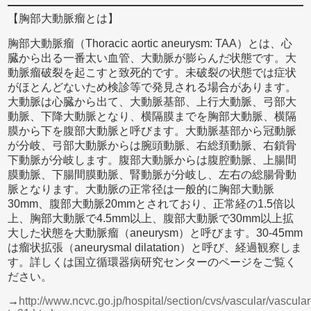
【胸部大動脈瘤とは】
胸部大動脈瘤（Thoracic aortic aneurysm: TAA）とは、心
臓から出る一番太い血管、大動脈が膨らんだ状態です。大
動脈瘤破裂を起こすと致死的です。未破裂の状態では症状
がほとんどないため検診等で発見される場合があります。
大動脈は心臓から出て、大動脈基部、上行大動脈、弓部大
動脈、下降大動脈となり、横隔膜までを胸部大動脈、横隔
膜から下を腹部大動脈と呼びます。大動脈基部から冠動脈
が分岐、弓部大動脈からは腕頭動脈、右総頚動脈、右鎖骨
下動脈が分岐します。腹部大動脈からは腹腔動脈、上腸間
膜動脈、下腸間膜動脈、腎動脈が分岐し、左右の総腸骨動
脈となります。大動脈の正常径は一般的に胸部大動脈
30mm、腹部大動脈20mmとされており、正常経の1.5倍以
上、胸部大動脈で4.5mm以上、腹部大動脈で30mm以上拡
大した状態を大動脈瘤（aneurysm）と呼びます。30-45mm
は瘤状拡張（aneurysmal dilatation）と呼び、経過観察しま
す。詳しくは国立循環器病研究センターのページをご覧く
ださい。
→
http://www.ncvc.go.jp/hospital/section/cvs/vascular/vascular