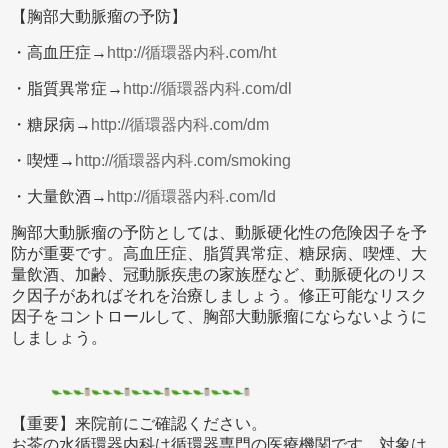
【胸部大動脈瘤の予防】
・高血圧症→
http://循環器内科.com/ht
・脂質異常症→
http://循環器内科.com/dl
・糖尿病→
http://循環器内科.com/dm
・喫煙→
http://循環器内科.com/smoking
・大量飲酒→
http://循環器内科.com/ld
胸部大動脈瘤の予防としては、動脈硬化性の危険因子を予
防が重要です。高血圧症、脂質異常症、糖尿病、喫煙、大
量飲酒、加齢、冠動脈疾患の家族歴など、動脈硬化のリス
ク因子があればそれを治療しましょう。修正可能なリスク
因子をコントロールして、胸部大動脈瘤にならないように
しましょう。
【重要】来院前にご確認ください。
お茶の水循環器内科は循環器専門の医療機関です。対象は