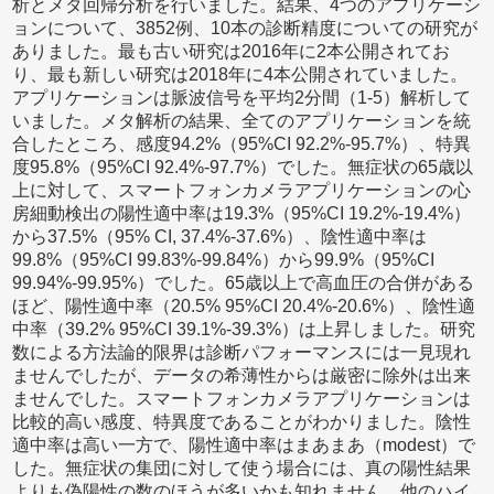
析とメタ回帰分析を行いました。結果、4つのアプリケーシ
ョンについて、3852例、10本の診断精度についての研究が
ありました。最も古い研究は2016年に2本公開されてお
り、最も新しい研究は2018年に4本公開されていました。
アプリケーションは脈波信号を平均2分間（1-5）解析して
いました。メタ解析の結果、全てのアプリケーションを統
合したところ、感度94.2%（95%CI 92.2%-95.7%）、特異
度95.8%（95%CI 92.4%-97.7%）でした。無症状の65歳以
上に対して、スマートフォンカメラアプリケーションの心
房細動検出の陽性適中率は19.3%（95%CI 19.2%-19.4%）
から37.5%（95% CI, 37.4%-37.6%）、陰性適中率は
99.8%（95%CI 99.83%-99.84%）から99.9%（95%CI
99.94%-99.95%）でした。65歳以上で高血圧の合併がある
ほど、陽性適中率（20.5% 95%CI 20.4%-20.6%）、陰性適
中率（39.2% 95%CI 39.1%-39.3%）は上昇しました。研究
数による方法論的限界は診断パフォーマンスには一見現れ
ませんでしたが、データの希薄性からは厳密に除外は出来
ませんでした。スマートフォンカメラアプリケーションは
比較的高い感度、特異度であることがわかりました。陰性
適中率は高い一方で、陽性適中率はまあまあ（modest）で
した。無症状の集団に対して使う場合には、真の陽性結果
よりも偽陽性の数のほうが多いかも知れません。他のハイ