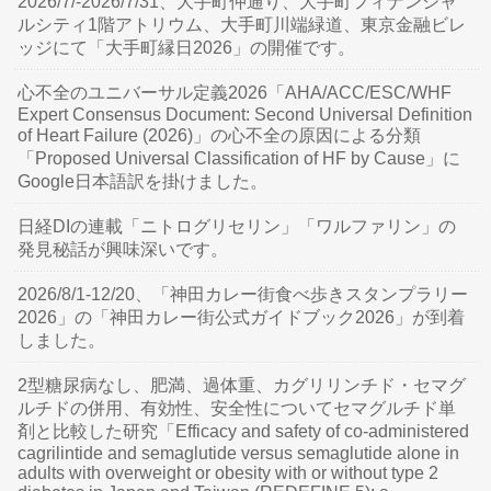
2026/7/-2026/7/31、大手町仲通り、大手町フィナンシャ
ルシティ1階アトリウム、大手町川端緑道、東京金融ビレ
ッジにて「大手町縁日2026」の開催です。
心不全のユニバーサル定義2026「AHA/ACC/ESC/WHF
Expert Consensus Document: Second Universal Definition
of Heart Failure (2026)」の心不全の原因による分類
「Proposed Universal Classification of HF by Cause」に
Google日本語訳を掛けました。
日経DIの連載「ニトログリセリン」「ワルファリン」の
発見秘話が興味深いです。
2026/8/1-12/20、「神田カレー街食べ歩きスタンプラリー
2026」の「神田カレー街公式ガイドブック2026」が到着
しました。
2型糖尿病なし、肥満、過体重、カグリリンチド・セマグ
ルチドの併用、有効性、安全性についてセマグルチド単
剤と比較した研究「Efficacy and safety of co-administered
cagrilintide and semaglutide versus semaglutide alone in
adults with overweight or obesity with or without type 2