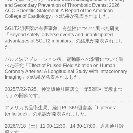
and Secondary Prevention of Thrombotic Events: 2026
ACC Scientific Statement: A Report of the American
College of Cardiology」の結果が発表されました。
SGLT2阻害薬の有害事象、有益性について調べた研究
「Beyond safety: adverse events and unanticipated
advantages of SGLT2 inhibitors」の結果が発表されまし
た。
パルス波アブレーション後、冠動脈への影響について調
べた研究「Effect of Pulsed-Field Ablation on Human
Coronary Arteries: A Longitudinal Study With Intracoronary
Imaging」の結果が発表されました。
2025/7/22-7/25、神楽坂通り商店会「第52回神楽坂まつ
り」の開催です。
アメリカ食品衛生局、経口PCSK9阻害薬「Lipfendra
(enlicitide) 」の承認が発表されました。
2026/7/18（土）11:00-12:30、14:30-17:00、通常通り診
療です。