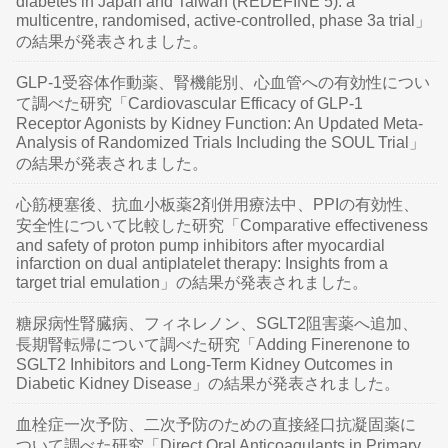
diabetes in Japan and Taiwan (REDEFINE 5): a
multicentre, randomised, active-controlled, phase 3a trial」
の結果が発表されました。
GLP-1受容体作動薬、腎機能別、心血管への有効性につい
て調べた研究「Cardiovascular Efficacy of GLP-1
Receptor Agonists by Kidney Function: An Updated Meta-
Analysis of Randomized Trials Including the SOUL Trial」
の結果が発表されました。
心筋梗塞後、抗血小板薬2剤併用療法中、PPIの有効性、
安全性について比較した研究「Comparative effectiveness
and safety of proton pump inhibitors after myocardial
infarction on dual antiplatelet therapy: Insights from a
target trial emulation」の結果が発表されました。
糖尿病性腎臓病、フィネレノン、SGLT2阻害薬へ追加、
長期腎転帰について調べた研究「Adding Finerenone to
SGLT2 Inhibitors and Long-Term Kidney Outcomes in
Diabetic Kidney Disease」の結果が発表されました。
血栓症一次予防、二次予防のための直接経口抗凝固薬に
ついて調べた研究「Direct Oral Anticoagulants in Primary