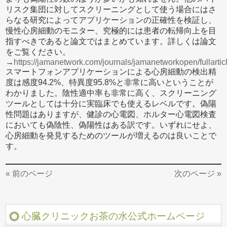
リスク集団に対してスクリーニングとして使う場合にはさ
らなる研究によってアプリケーションの正確性を検証し、
慢性心房細動のモニター、究極的には患者の転帰向上を目
指すべきであると論文ではまとめています。詳しくは論文
をご覧ください。
→
https://jamanetwork.com/journals/jamanetworkopen/fullarti
スマートフォンアプリケーションによる心房細動の検出精
度は感度94.2%、特異度95.8%と非常に高いということが
わかりました。陰性適中率も非常に高く、スクリーニング
ツールとしては十分に実臨床でも使えるレベルです。偽陽
性問題はありますが、健診の心電図、ホルター心電図検査
においても偽陰性、偽陽性はある訳です。いずれにせよ、
心房細動を発見するためのツールが増えるのは良いことで
す。
« 前のページ
次のページ »
心臓クリニックお茶の水公式ホームページ