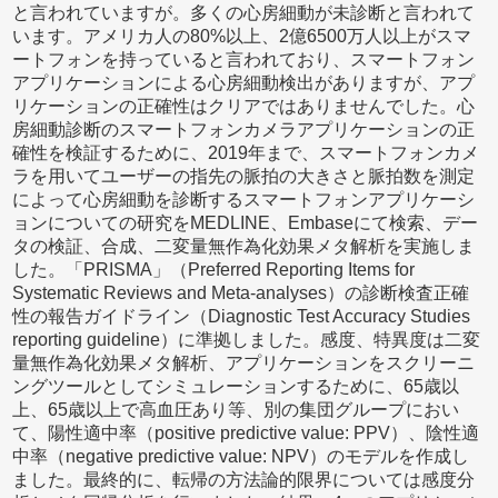
と言われていますが。多くの心房細動が未診断と言われて
います。アメリカ人の80%以上、2億6500万人以上がスマ
ートフォンを持っていると言われており、スマートフォン
アプリケーションによる心房細動検出がありますが、アプ
リケーションの正確性はクリアではありませんでした。心
房細動診断のスマートフォンカメラアプリケーションの正
確性を検証するために、2019年まで、スマートフォンカメ
ラを用いてユーザーの指先の脈拍の大きさと脈拍数を測定
によって心房細動を診断するスマートフォンアプリケーシ
ョンについての研究をMEDLINE、Embaseにて検索、デー
タの検証、合成、二変量無作為化効果メタ解析を実施しま
した。「PRISMA」（Preferred Reporting Items for
Systematic Reviews and Meta-analyses）の診断検査正確
性の報告ガイドライン（Diagnostic Test Accuracy Studies
reporting guideline）に準拠しました。感度、特異度は二変
量無作為化効果メタ解析、アプリケーションをスクリーニ
ングツールとしてシミュレーションするために、65歳以
上、65歳以上で高血圧あり等、別の集団グループにおい
て、陽性適中率（positive predictive value: PPV）、陰性適
中率（negative predictive value: NPV）のモデルを作成し
ました。最終的に、転帰の方法論的限界については感度分